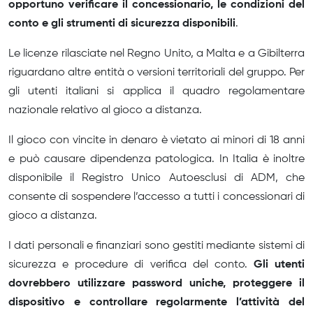
opportuno verificare il concessionario, le condizioni del
conto e gli strumenti di sicurezza disponibili
.
Le licenze rilasciate nel Regno Unito, a Malta e a Gibilterra
riguardano altre entità o versioni territoriali del gruppo. Per
gli utenti italiani si applica il quadro regolamentare
nazionale relativo al gioco a distanza.
Il gioco con vincite in denaro è vietato ai minori di 18 anni
e può causare dipendenza patologica. In Italia è inoltre
disponibile il Registro Unico Autoesclusi di ADM, che
consente di sospendere l’accesso a tutti i concessionari di
gioco a distanza.
I dati personali e finanziari sono gestiti mediante sistemi di
sicurezza e procedure di verifica del conto.
Gli utenti
dovrebbero utilizzare password uniche, proteggere il
dispositivo e controllare regolarmente l’attività del