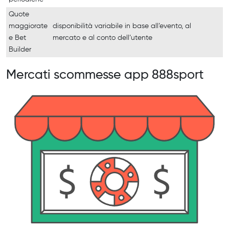
Quote
maggiorate
disponibilità variabile in base all’evento, al
e Bet
mercato e al conto dell’utente
Builder
Mercati scommesse app 888sport