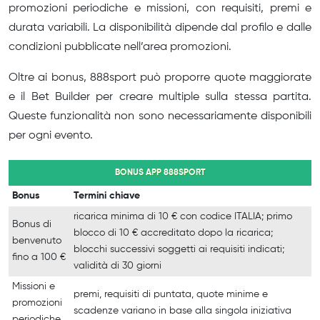
promozioni periodiche e missioni, con requisiti, premi e
durata variabili. La disponibilità dipende dal profilo e dalle
condizioni pubblicate nell’area promozioni.
Oltre ai bonus, 888sport può proporre quote maggiorate
e il Bet Builder per creare multiple sulla stessa partita.
Queste funzionalità non sono necessariamente disponibili
per ogni evento.
BONUS APP 888SPORT
Bonus
Termini chiave
ricarica minima di 10 € con codice ITALIA; primo
Bonus di
blocco di 10 € accreditato dopo la ricarica;
benvenuto
blocchi successivi soggetti ai requisiti indicati;
fino a 100 €
validità di 30 giorni
Missioni e
premi, requisiti di puntata, quote minime e
promozioni
scadenze variano in base alla singola iniziativa
periodiche