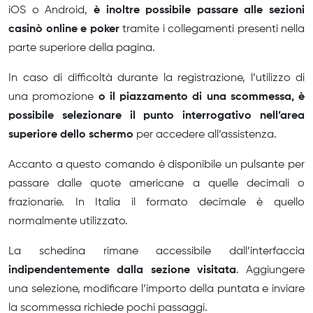
iOS o Android,
è inoltre possibile passare alle sezioni
casinò online e poker
tramite i collegamenti presenti nella
parte superiore della pagina.
In caso di difficoltà durante la registrazione, l’utilizzo di
una promozione
o il piazzamento di una scommessa, è
possibile selezionare il punto interrogativo nell’area
superiore dello schermo
per accedere all’assistenza.
Accanto a questo comando è disponibile un pulsante per
passare dalle quote americane a quelle decimali o
frazionarie. In Italia il formato decimale è quello
normalmente utilizzato.
La schedina rimane accessibile dall’interfaccia
indipendentemente dalla sezione visitata
. Aggiungere
una selezione, modificare l’importo della puntata e inviare
la scommessa richiede pochi passaggi.