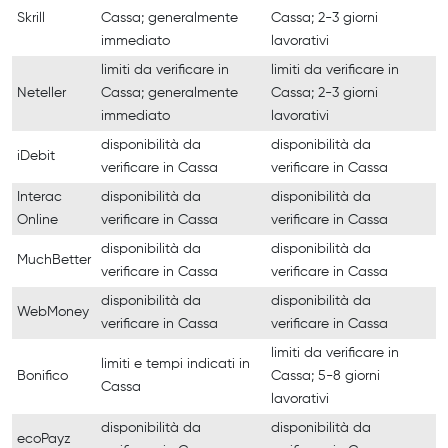
Skrill
Cassa; generalmente
Cassa; 2-3 giorni
immediato
lavorativi
limiti da verificare in
limiti da verificare in
Neteller
Cassa; generalmente
Cassa; 2-3 giorni
immediato
lavorativi
disponibilità da
disponibilità da
iDebit
verificare in Cassa
verificare in Cassa
Interac
disponibilità da
disponibilità da
Online
verificare in Cassa
verificare in Cassa
disponibilità da
disponibilità da
MuchBetter
verificare in Cassa
verificare in Cassa
disponibilità da
disponibilità da
WebMoney
verificare in Cassa
verificare in Cassa
limiti da verificare in
limiti e tempi indicati in
Bonifico
Cassa; 5-8 giorni
Cassa
lavorativi
disponibilità da
disponibilità da
ecoPayz