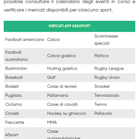
possibile consultare il calendario degli eventi in corso e
verificare i mercati disponibili per ciascuno sport.
MERCATI APP 888SPORT
Scommesse
Football americano
Calcio
speciali
Football
Calcio gaelico
Politica
australiano
Badminton
Hurling gaelico
Rugby League
Baseball
Golf
Rugby Union
Basket
Corse di levrieri
Snooker
Pugilato
Pallamano
Tennistavolo
Ciclismo
Corse di cavalli
Tennis
Cricket
Hockey su ghiaccio
Pallavolo
Freccette
MMA
Corse
eSport
automobilistiche