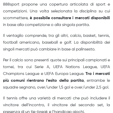
888sport propone una copertura articolata di sport e
competizioni. Una volta selezionata la disciplina su cui
scommettere,
è possibile consultare i mercati disponibili
in base alla competizione o alla singola partita.
Il ventaglio comprende, tra gli altri, calcio, basket, tennis,
football americano, baseball e golf. La disponibilità dei
singoli mercati può cambiare in base al palinsesto.
Per il calcio sono presenti quote sui principali campionati e
tornei, tra cui Serie A, UEFA Nations League, UEFA
Champions League e UEFA Europa League.
Tra i mercati
più comuni rientrano l’esito della partita
, entrambe le
squadre segnano, over/under 1,5 gol e over/under 2,5 gol.
Il tennis offre una varietà di mercati che può includere il
vincitore dell’incontro, il vincitore del secondo set, la
presenza di un tie-break e l’handicap giochi.