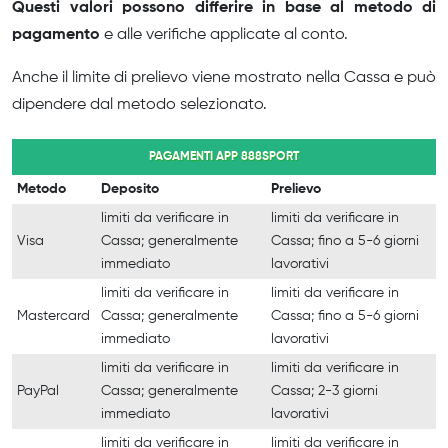
Questi valori possono differire in base al metodo di
pagamento
e alle verifiche applicate al conto.
Anche il limite di prelievo viene mostrato nella Cassa e può
dipendere dal metodo selezionato.
PAGAMENTI APP 888SPORT
Metodo
Deposito
Prelievo
limiti da verificare in
limiti da verificare in
Visa
Cassa; generalmente
Cassa; fino a 5-6 giorni
immediato
lavorativi
limiti da verificare in
limiti da verificare in
Mastercard
Cassa; generalmente
Cassa; fino a 5-6 giorni
immediato
lavorativi
limiti da verificare in
limiti da verificare in
PayPal
Cassa; generalmente
Cassa; 2-3 giorni
immediato
lavorativi
limiti da verificare in
limiti da verificare in