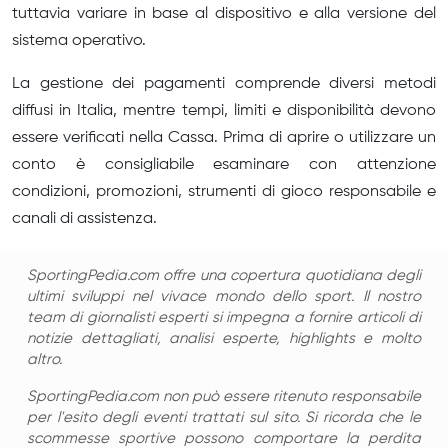
tuttavia variare in base al dispositivo e alla versione del
sistema operativo.
La gestione dei pagamenti comprende diversi metodi
diffusi in Italia, mentre tempi, limiti e disponibilità devono
essere verificati nella Cassa. Prima di aprire o utilizzare un
conto è consigliabile esaminare con attenzione
condizioni, promozioni, strumenti di gioco responsabile e
canali di assistenza.
SportingPedia.com offre una copertura quotidiana degli
ultimi sviluppi nel vivace mondo dello sport. Il nostro
team di giornalisti esperti si impegna a fornire articoli di
notizie dettagliati, analisi esperte, highlights e molto
altro.
SportingPedia.com non può essere ritenuto responsabile
per l'esito degli eventi trattati sul sito. Si ricorda che le
scommesse sportive possono comportare la perdita