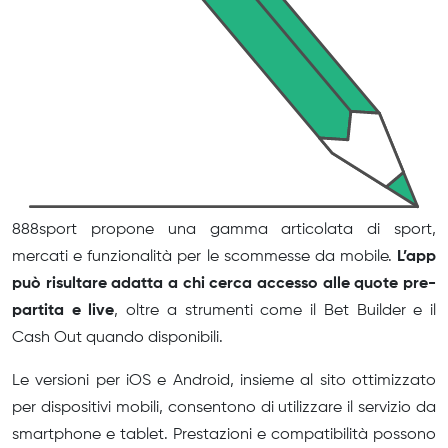
888sport propone una gamma articolata di sport,
mercati e funzionalità per le scommesse da mobile.
L’app
può risultare adatta a chi cerca accesso alle quote pre-
partita e live
, oltre a strumenti come il Bet Builder e il
Cash Out quando disponibili.
Le versioni per iOS e Android, insieme al sito ottimizzato
per dispositivi mobili, consentono di utilizzare il servizio da
smartphone e tablet. Prestazioni e compatibilità possono