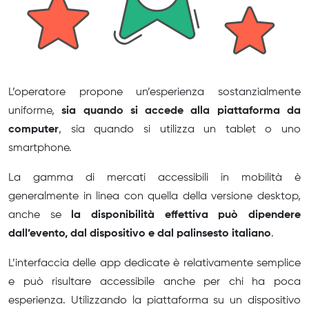
L’operatore propone un’esperienza sostanzialmente
uniforme,
sia quando si accede alla piattaforma da
computer
, sia quando si utilizza un tablet o uno
smartphone.
La gamma di mercati accessibili in mobilità è
generalmente in linea con quella della versione desktop,
anche se
la disponibilità effettiva può dipendere
dall’evento, dal dispositivo e dal palinsesto italiano
.
L’interfaccia delle app dedicate è relativamente semplice
e può risultare accessibile anche per chi ha poca
esperienza. Utilizzando la piattaforma su un dispositivo