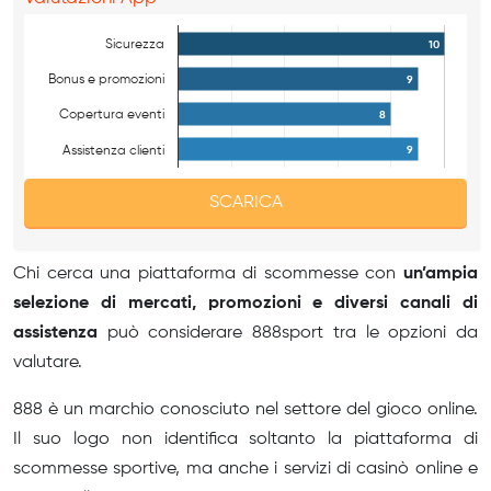
Sicurezza
10
Bonus e promozioni
9
Copertura eventi
8
9
Assistenza clienti
SCARICA
Chi cerca una piattaforma di scommesse con
un’ampia
selezione di mercati, promozioni e diversi canali di
assistenza
può considerare 888sport tra le opzioni da
valutare.
888 è un marchio conosciuto nel settore del gioco online.
Il suo logo non identifica soltanto la piattaforma di
scommesse sportive, ma anche i servizi di casinò online e