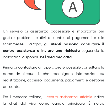
Un servizio di assistenza accessibile è importante per
gestire problemi relativi al conto, ai pagamenti e alle
scommesse. Dall’app,
gli utenti possono consultare il
centro assistenza e inviare una richiesta
seguendo le
indicazioni disponibili nell’area dedicata.
Prima di contattare un operatore è possibile consultare le
domande frequenti, che raccolgono informazioni su
registrazione, accesso, documenti, pagamenti e gestione
del conto.
Per il mercato italiano, il
centro assistenza ufficiale
indica
la chat dal vivo come canale principale. È inoltre