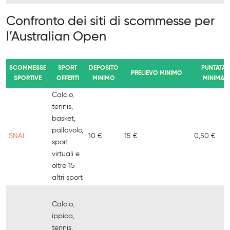
Confronto dei siti di scommesse per
l’Australian Open
SCOMMESSE
SPORT
DEPOSITO
PUNTATA
PRELIEVO MINIMO
SPORTIVE
OFFERTI
MINIMO
MINIMA
Calcio,
tennis,
basket,
pallavolo,
SNAI
10 €
15 €
0,50 €
sport
virtuali e
oltre 15
altri sport
Calcio,
ippica,
tennis,