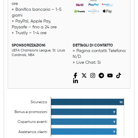
ore
Bonifico bancario – 1-5
giorni
PayPal, Apple Pay,
Paysafe – fino a 24 ore
Trustly – 1-4 ore
SPONSORIZZAZIONI
DETTAGLI DI CONTATTO
UEFA Champions League, St. Louis
Pagina contatti Telefono:
Cardinals, NBA
N/D
Live Chat: Sì
Sicurezza
10
Bonus e promozioni
9
Copertura eventi
9
9
Assistenza clienti