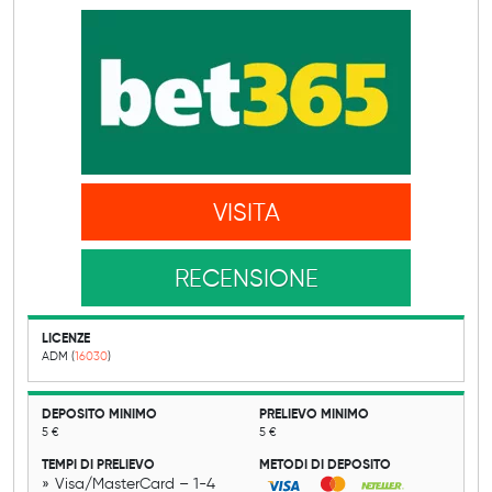
VISITA
RECENSIONE
LICENZE
ADM (
16030
)
DEPOSITO MINIMO
PRELIEVO MINIMO
5 €
5 €
TEMPI DI PRELIEVO
METODI DI DEPOSITO
Visa/MasterCard – 1-4