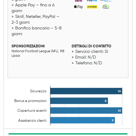
Apple Pay – fino a 6
giorni
Skrill, Neteller, PayPal –
2-3 giorni
Bonifico bancario – 5-8
giorni
SPONSORIZZAZIONI
DETTAGLI DI CONTATTO
National Football League (NFL), RB
Servizio clienti: Sì
Lipsia
Email: N/D
Telefono: N/D
Sicurezza
10
Bonus e promozioni
8
Copertura eventi
10
9
Assistenza clienti