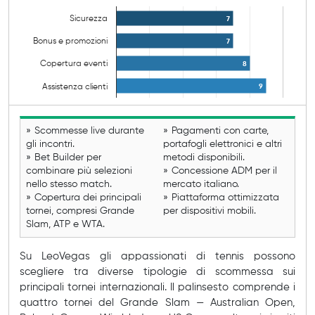
Sicurezza
7
Bonus e promozioni
7
Copertura eventi
8
9
Assistenza clienti
Scommesse live durante
Pagamenti con carte,
gli incontri.
portafogli elettronici e altri
Bet Builder per
metodi disponibili.
combinare più selezioni
Concessione ADM per il
nello stesso match.
mercato italiano.
Copertura dei principali
Piattaforma ottimizzata
tornei, compresi Grande
per dispositivi mobili.
Slam, ATP e WTA.
Su LeoVegas gli appassionati di tennis possono
scegliere tra diverse tipologie di scommessa sui
principali tornei internazionali. Il palinsesto comprende i
quattro tornei del Grande Slam — Australian Open,