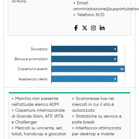
AS Roma
Email:
amministrazione@supporto.betwa
Telefono: N/D
Sicurezza
9
Bonus e promozioni
9
Copertura eventi
10
9
Assistenza clienti
Marchio non presente
Scommesse live nei
nell’attuale elenco ADM
mercati in cui il sito è
Copertura internazionale
autorizzato
di Grande Slam, ATP, WTA
Statistiche su servizio e
e Challenger
palle break
Mercati su vincente, set,
Interfaccia ottimizzata
totali, handicap e giocatori
per desktop e mobile