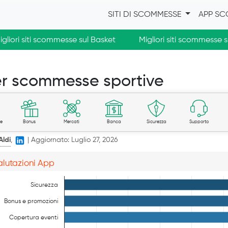
SITI DI SCOMMESSE
APP S
igliori siti scommesse sul Basket
Migliori siti scommesse s
er scommesse sportive
he
Bonus
Mercati
Banca
Sicurezza
Supporto
Aldi
,
|
Aggiornato:
Luglio 27, 2026
alutazioni App
Sicurezza
Bonus e promozioni
Copertura eventi