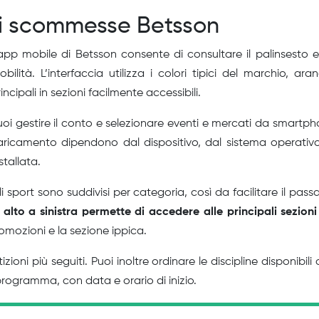
 di scommesse Betsson
’app mobile di Betsson consente di consultare il palinsesto e
obilità. L’interfaccia utilizza i colori tipici del marchio, ar
incipali in sezioni facilmente accessibili.
uoi gestire il conto e selezionare eventi e mercati da smartphon
aricamento dipendono dal dispositivo, dal sistema operativo
stallata.
li sport sono suddivisi per categoria, così da facilitare il pas
n alto a sinistra permette di accedere alle principali sezion
omozioni e la sezione ippica.
ioni più seguiti. Puoi inoltre ordinare le discipline disponibil
n programma, con data e orario di inizio.