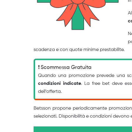
im
A
c
Ne
p
scadenza e con quote minime prestabilite.
Scommessa Gratuita
Quando una promozione prevede una sc
condizioni indicate
. La free bet deve ess
dell’offerta.
Betsson propone periodicamente promozioni per
selezionati. Disponibilità e condizioni devono