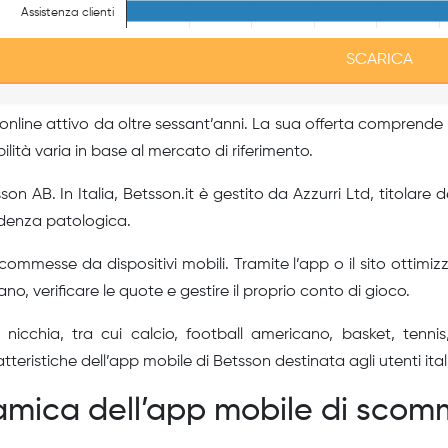
Assistenza clienti
SCARICA
online attivo da oltre sessant’anni. La sua offerta comprende
bilità varia in base al mercato di riferimento.
n AB. In Italia, Betsson.it è gestito da Azzurri Ltd, titolare
ndenza patologica.
ommesse da dispositivi mobili. Tramite l’app o il sito ottimiz
iano, verificare le quote e gestire il proprio conto di gioco.
i nicchia, tra cui calcio, football americano, basket, tenni
teristiche dell’app mobile di Betsson destinata agli utenti ital
mica dell’app mobile di scom