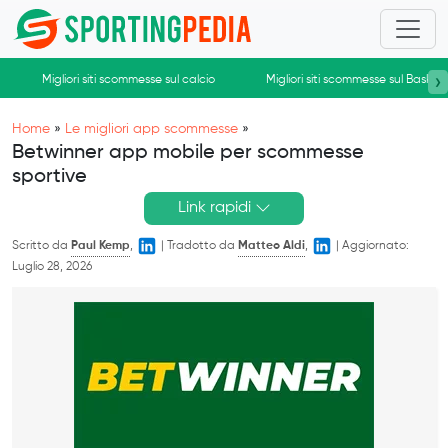
Salta al contenuto principale
›
Migliori siti scommesse sul calcio
Migliori siti scommesse sul Basket
Home
»
Le migliori app scommesse
»
Betwinner app mobile per scommesse
sportive
Link rapidi
Scritto da
Paul Kemp
,
|
Tradotto da
Matteo Aldi
,
|
Aggiornato:
Luglio 28, 2026