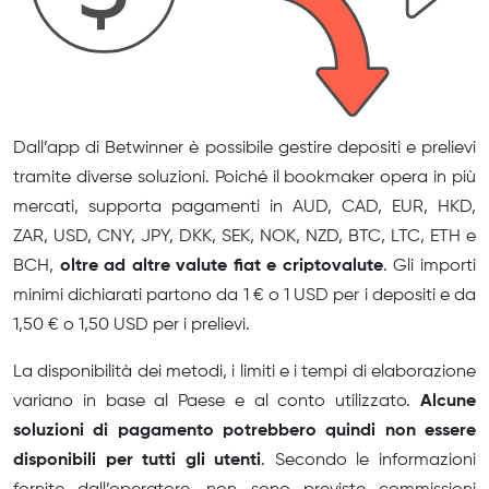
Dall’app di Betwinner è possibile gestire depositi e prelievi
tramite diverse soluzioni. Poiché il bookmaker opera in più
mercati, supporta pagamenti in AUD, CAD, EUR, HKD,
ZAR, USD, CNY, JPY, DKK, SEK, NOK, NZD, BTC, LTC, ETH e
BCH,
oltre ad altre valute fiat e criptovalute
. Gli importi
minimi dichiarati partono da 1 € o 1 USD per i depositi e da
1,50 € o 1,50 USD per i prelievi.
La disponibilità dei metodi, i limiti e i tempi di elaborazione
variano in base al Paese e al conto utilizzato.
Alcune
soluzioni di pagamento potrebbero quindi non essere
disponibili per tutti gli utenti
. Secondo le informazioni