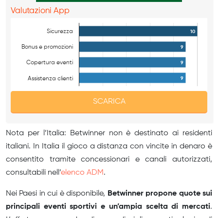
Valutazioni App
Sicurezza
10
Bonus e promozioni
9
Copertura eventi
9
9
Assistenza clienti
SCARICA
Nota per l’Italia: Betwinner non è destinato ai residenti
italiani. In Italia il gioco a distanza con vincite in denaro è
consentito tramite concessionari e canali autorizzati,
consultabili nell’
elenco ADM
.
Nei Paesi in cui è disponibile,
Betwinner propone quote sui
principali eventi sportivi e un’ampia scelta di mercati
.