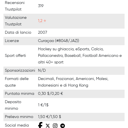
Recensioni
319
Trustpilot
Valutazione
1,2 ⭐
Trustpilot
Data di lancio
2007
Licenze
Curaçao (#8048/JAZ))
Hockey su ghiaccio, eSports, Calcio,
Sport offerti
Pallacanestro, Baseball, Football Americano e
altri 40+ sport
Sponsorizzazioni
N/D
Formati delle
Decimali, Frazionari, Americani, Malesi,
quote
Indonesiani e di Hong Kong
Puntata minima
0,30 $/0,20 €
Deposito
1 €/1$
minimo
Prelievo minimo
1,50 €/1,50 $
Social media