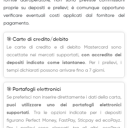
fornite dall’operatore, non sono previste commissioni
proprie su depositi e prelievi; è comunque opportuno
verificare eventuali costi applicati dal fornitore del
pagamento.
Carte di credito/debito
Le carte di credito e di debito Mastercard sono
accettate nei mercati supportati,
con accredito dei
depositi indicato come istantaneo
. Per i prelievi, i
tempi dichiarati possono arrivare fino a 7 giorni.
Portafogli elettronici
Se preferisci non inserire direttamente i dati della carta,
puoi utilizzare uno dei portafogli elettronici
supportati
. Tra le opzioni indicate per i depositi
figurano Perfect Money, FastPay, Sticpay ed ecoPayz.