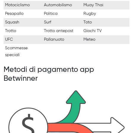
Motociclismo
Automobilismo
Muay Thai
Pesapallo
Politica
Rugby
Squash
Surf
Toto
Trotto
Trotto antepost
Giochi TV
UFC
Pallanuoto
Meteo
Scommesse
speciali
Metodi di pagamento app
Betwinner