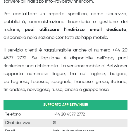
scrivere all’indirizzo info-it@betwinner.com.
Per contattare un reparto specifico, come sicurezza,
pubblicità, amministrazione finanziaria o gestione dei
reclami,
puoi utilizzare l’indirizzo email dedicato
,
disponibile nella sezione Contatti dell’app mobile.
Il servizio clienti è raggiungibile anche al numero +44 20
4577 2772. Se l’opzione è disponibile nell’app, puoi
richiedere una richiamata. La versione mobile di Betwinner
supporta numerose lingue, tra cui inglese, bulgaro,
portoghese, tedesco, spagnolo, francese, greco, italiano,
finlandese, norvegese, russo, cinese e giapponese.
SUPPORTO APP BETWINNER
Telefono
+44 20 4577 2772
Chat dal vivo
Sì