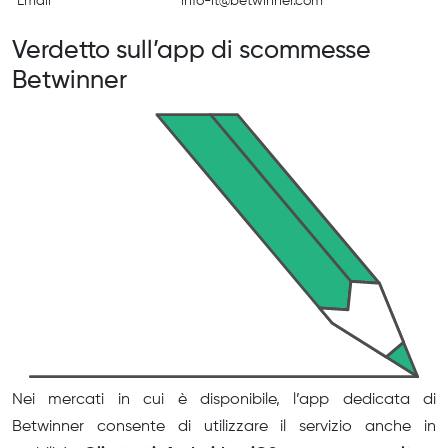
Email
info-it@betwinner.com
Verdetto sull’app di scommesse
Betwinner
Nei mercati in cui è disponibile, l’app dedicata di
Betwinner consente di utilizzare il servizio anche in