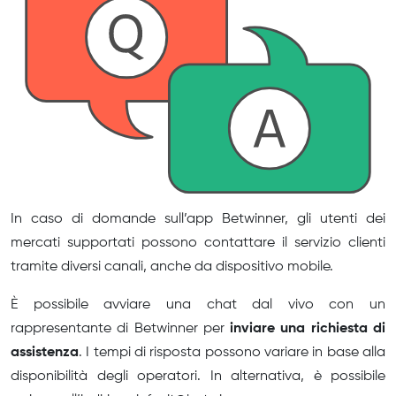
In caso di domande sull’app Betwinner, gli utenti dei
mercati supportati possono contattare il servizio clienti
tramite diversi canali, anche da dispositivo mobile.
È possibile avviare una chat dal vivo con un
rappresentante di Betwinner per
inviare una richiesta di
assistenza
. I tempi di risposta possono variare in base alla
disponibilità degli operatori. In alternativa, è possibile