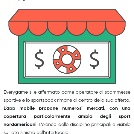
Everygame si è affermato come operatore di scommesse
sportive e lo sportsbook rimane al centro della sua offerta.
L’app mobile propone numerosi mercati, con una
copertura particolarmente ampia degli sport
nordamericani
. L’elenco delle discipline principali è visibile
sul lato sinistro dell’interfaccia.