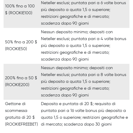
Neteller esclusi; puntata pari a 6 volte bonus
100% fino a 100
più deposito a quota 1,5 o superiore;
$ (ROOKIE100)
restrizioni geografiche e di mercato;
scadenza dopo 90 giorni
Nessun deposito minimo; depositi con
Neteller esclusi; puntata pari a 4 volte bonus
50% fino a 200 $
più deposito a quota 1,5 o superiore;
(ROOKIE50)
restrizioni geografiche e di mercato;
scadenza dopo 90 giorni
Nessun deposito minimo; depositi con
Neteller esclusi; puntata pari a 8 volte bonus
200% fino a 50 $
più deposito a quota 1,5 o superiore;
(ROOKIE200)
restrizioni geografiche e di mercato;
scadenza dopo 90 giorni
Gettone di
Deposito e puntata di 20 $; requisito di
scommessa
puntata pari a 16 volte bonus più deposito a
gratuita di 20 $
quota 1,5 o superiore; restrizioni geografiche e
(ROOKIEFREEBET)
di mercato; scadenza dopo 30 giorni