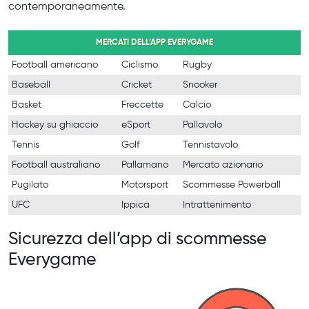
contemporaneamente.
MERCATI DELL’APP EVERYGAME
Football americano
Ciclismo
Rugby
Baseball
Cricket
Snooker
Basket
Freccette
Calcio
Hockey su ghiaccio
eSport
Pallavolo
Tennis
Golf
Tennistavolo
Football australiano
Pallamano
Mercato azionario
Pugilato
Motorsport
Scommesse Powerball
UFC
Ippica
Intrattenimento
Sicurezza dell’app di scommesse
Everygame