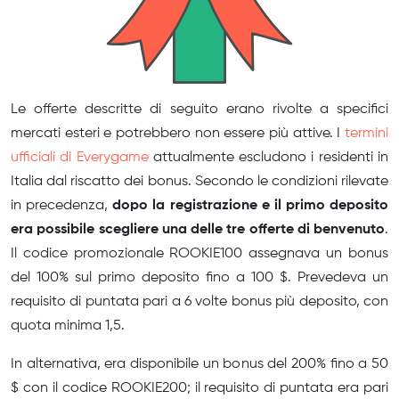
Le offerte descritte di seguito erano rivolte a specifici
mercati esteri e potrebbero non essere più attive. I
termini
ufficiali di Everygame
attualmente escludono i residenti in
Italia dal riscatto dei bonus. Secondo le condizioni rilevate
in precedenza,
dopo la registrazione e il primo deposito
era possibile scegliere una delle tre offerte di benvenuto
.
Il codice promozionale ROOKIE100 assegnava un bonus
del 100% sul primo deposito fino a 100 $. Prevedeva un
requisito di puntata pari a 6 volte bonus più deposito, con
quota minima 1,5.
In alternativa, era disponibile un bonus del 200% fino a 50
$ con il codice ROOKIE200; il requisito di puntata era pari