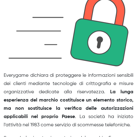
Everygame dichiara di proteggere le informazioni sensibili
dei clienti mediante tecnologie di crittografia e misure
organizzative dedicate alla riservatezza.
La lunga
esperienza del marchio costituisce un elemento storico,
ma non sostituisce la verifica delle autorizzazioni
applicabili nel proprio Paese
. La società ha iniziato
l’attività nel 1983 come servizio di scommesse telefoniche.