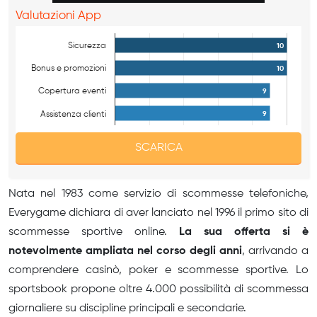
Valutazioni App
Sicurezza
10
Bonus e promozioni
10
Copertura eventi
9
9
Assistenza clienti
SCARICA
Nata nel 1983 come servizio di scommesse telefoniche,
Everygame dichiara di aver lanciato nel 1996 il primo sito di
scommesse sportive online.
La sua offerta si è
notevolmente ampliata nel corso degli anni
, arrivando a
comprendere casinò, poker e scommesse sportive. Lo
sportsbook propone oltre 4.000 possibilità di scommessa
giornaliere su discipline principali e secondarie.