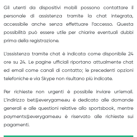
Gli utenti da dispositivi mobili possono contattare il
personale di assistenza tramite la chat integrata,
accessibile anche senza effettuare l’accesso. Questa
possibilità può essere utile per chiarire eventuali dubbi
prima della registrazione.
L’assistenza tramite chat è indicata come disponibile 24
ore su 24. Le pagine ufficiali riportano attualmente chat
ed email come canali di contatto; le precedenti opzioni
telefoniche e via Skype non risultano più indicate.
Per richieste non urgenti è possibile inviare un’email.
L’indirizzo bet@everygame.eu è dedicato alle domande
generali e alle questioni relative allo sportsbook, mentre
payments@everygame.eu è riservato alle richieste sui
pagamenti.