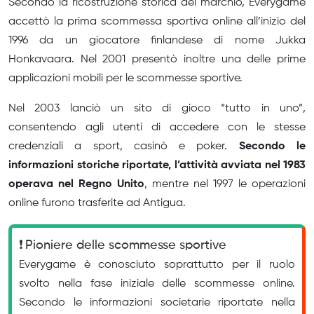
Secondo la ricostruzione storica del marchio, Everygame
accettò la prima scommessa sportiva online all’inizio del
1996 da un giocatore finlandese di nome Jukka
Honkavaara. Nel 2001 presentò inoltre una delle prime
applicazioni mobili per le scommesse sportive.
Nel 2003 lanciò un sito di gioco “tutto in uno”,
consentendo agli utenti di accedere con le stesse
credenziali a sport, casinò e poker.
Secondo le
informazioni storiche riportate, l’attività avviata nel 1983
operava nel Regno Unito
, mentre nel 1997 le operazioni
online furono trasferite ad Antigua.
Pioniere delle scommesse sportive
Everygame è conosciuto soprattutto per il ruolo
svolto nella fase iniziale delle scommesse online.
Secondo le informazioni societarie riportate nella