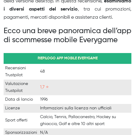
della versione desktop. In questa recensione,
esaminiamo
i diversi aspetti del servizio
, tra cui promozioni,
pagamenti, mercati disponibili e assistenza clienti.
Ecco una breve panoramica dell’app
di scommesse mobile Everygame
RIEPILOGO APP MOBILE EVERYGAME
Recensioni
48
Trustpilot
Valutazione
1,7 ⭐
Trustpilot
Data di lancio
1996
Licenze
Informazioni sulla licenza non ufficiali
Calcio, Tennis, Pallacanestro, Hockey su
Sport offerti
ghiaccio, Golf e oltre 10 altri sport
Sponsorizzazioni
N/A