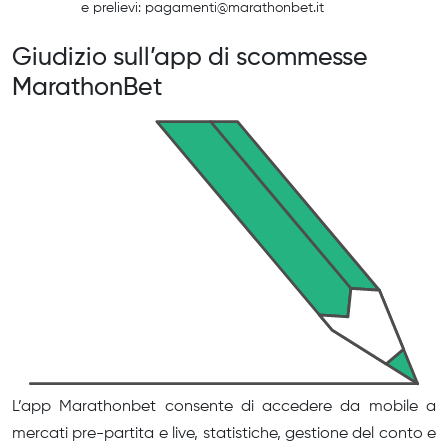
e prelievi: pagamenti@marathonbet.it
Giudizio sull’app di scommesse
MarathonBet
L’app Marathonbet consente di accedere da mobile a
mercati pre-partita e live, statistiche, gestione del conto e