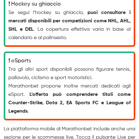
Hockey su ghiaccio
Se segui l’hockey su ghiaccio,
puoi consultare i
mercati disponibili per competizioni come NHL, AHL,
SHL e DEL
. La copertura effettiva varia in base al
calendario e al palinsesto.
eSports
Tra gli altri sport disponibili possono figurare tennis,
pallavolo, ciclismo e sport motoristici.
Marathonbet propone inoltre mercati dedicati agli
eSport.
L’offerta può comprendere titoli come
Counter-Strike, Dota 2, EA Sports FC e League of
Legends
.
La piattaforma mobile di Marathonbet include anche una
sezione per le scommesse live. Tocca il pulsante Live per