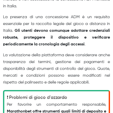
in Italia.
La presenza di una concessione ADM è un requisito
essenziale per la raccolta legale del gioco a distanza in
Italia.
Gli utenti devono comunque adottare credenziali
robuste, proteggere il dispositivo e verificare
periodicamente la cronologia degli accessi
.
La valutazione della piattaforma deve considerare anche
trasparenza dei termini, gestione dei pagamenti e
disponibilità degli strumenti di controllo del gioco. Quote,
mercati e condizioni possono essere modificati nel
rispetto del palinsesto e delle regole applicabili.
Problemi di gioco d’azzardo
Per favorire un comportamento responsabile,
Marathonbet offre strumenti quali limiti di deposito e