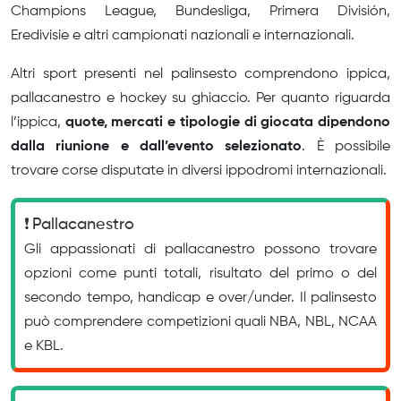
Champions League, Bundesliga, Primera División,
Eredivisie e altri campionati nazionali e internazionali.
Altri sport presenti nel palinsesto comprendono ippica,
pallacanestro e hockey su ghiaccio. Per quanto riguarda
l’ippica,
quote, mercati e tipologie di giocata dipendono
dalla riunione e dall’evento selezionato
. È possibile
trovare corse disputate in diversi ippodromi internazionali.
Pallacanestro
Gli appassionati di pallacanestro possono trovare
opzioni come punti totali, risultato del primo o del
secondo tempo, handicap e over/under. Il palinsesto
può comprendere competizioni quali NBA, NBL, NCAA
e KBL.