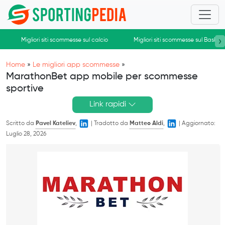
Salta al contenuto principale
›
Migliori siti scommesse sul calcio
Migliori siti scommesse sul Basket
Home
»
Le migliori app scommesse
»
MarathonBet app mobile per scommesse
sportive
Link rapidi
Scritto da
Pavel Kateliev
,
|
Tradotto da
Matteo Aldi
,
|
Aggiornato:
Luglio 28, 2026