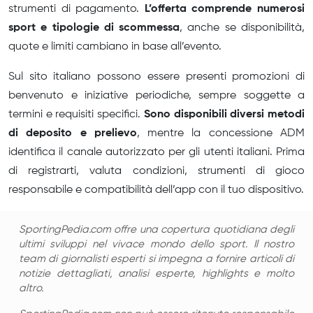
strumenti di pagamento.
L’offerta comprende numerosi
sport e tipologie di scommessa
, anche se disponibilità,
quote e limiti cambiano in base all’evento.
Sul sito italiano possono essere presenti promozioni di
benvenuto e iniziative periodiche, sempre soggette a
termini e requisiti specifici.
Sono disponibili diversi metodi
di deposito e prelievo
, mentre la concessione ADM
identifica il canale autorizzato per gli utenti italiani. Prima
di registrarti, valuta condizioni, strumenti di gioco
responsabile e compatibilità dell’app con il tuo dispositivo.
SportingPedia.com offre una copertura quotidiana degli
ultimi sviluppi nel vivace mondo dello sport. Il nostro
team di giornalisti esperti si impegna a fornire articoli di
notizie dettagliati, analisi esperte, highlights e molto
altro.