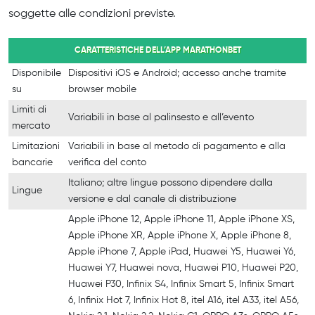
soggette alle condizioni previste.
CARATTERISTICHE DELL’APP MARATHONBET
Disponibile
Dispositivi iOS e Android; accesso anche tramite
su
browser mobile
Limiti di
Variabili in base al palinsesto e all’evento
mercato
Limitazioni
Variabili in base al metodo di pagamento e alla
bancarie
verifica del conto
Italiano; altre lingue possono dipendere dalla
Lingue
versione e dal canale di distribuzione
Apple iPhone 12, Apple iPhone 11, Apple iPhone XS,
Apple iPhone XR, Apple iPhone X, Apple iPhone 8,
Apple iPhone 7, Apple iPad, Huawei Y5, Huawei Y6,
Huawei Y7, Huawei nova, Huawei P10, Huawei P20,
Huawei P30, Infinix S4, Infinix Smart 5, Infinix Smart
6, Infinix Hot 7, Infinix Hot 8, itel A16, itel A33, itel A56,