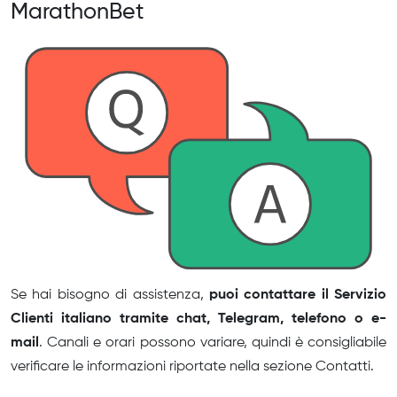
MarathonBet
Se hai bisogno di assistenza,
puoi contattare il Servizio
Clienti italiano tramite chat, Telegram, telefono o e-
mail
. Canali e orari possono variare, quindi è consigliabile
verificare le informazioni riportate nella sezione Contatti.