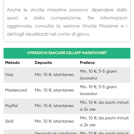
Anche le vincite massime possono dipendere dallo
sport e dalla competizione. Per informazioni
aggiornate, consulta la sezione Vincite Massime e i
dettagli visualizzati nel conto di gioco.
OPERAZIONI BANCARIE DELL’APP MARATHONBET
Metodo
Deposito
Prelievo
Min. 10 €; 3-5 giorni
Visa
Min. 10 €; istantaneo
lavorativi
Min. 10 €; 3-5 giorni
Mastercard
Min. 10 €; istantaneo
lavorativi
Min. 10 €; da pochi minuti
PayPal
Min. 10 €; istantaneo
a 24 ore
Min. 10 €; da pochi minuti
Skrill
Min. 10 €; istantaneo
a 24 ore
Secondo le condizioni
Min. 10 €; da pochi minuti