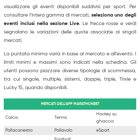
visualizzare gli eventi disponibili suddivisi per sport. Per
consultare l’intera gamma di mercati,
seleziona uno degli
eventi inclusi nella sezione Live
. Le frecce rosse e verdi
segnalano le variazioni delle quote associate ai singoli
mercati.
La puntata minima varia in base al mercato e all’evento. I
limiti minimi e massimi sono indicati nella schedina. Gli
utenti possono piazzare diverse tipologie di scommessa,
tra cui singole, multiple, sistemi, doppie, triple, Trixie e
Lucky 15, quando disponibili.
MERCATI DELL’APP MARATHONBET
Hockey su
Calcio
Tennis
ghiaccio
Pallacanestro
Pallavolo
eSport
Football