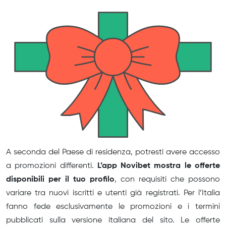
A seconda del Paese di residenza, potresti avere accesso
a promozioni differenti.
L’app Novibet mostra le offerte
disponibili per il tuo profilo
, con requisiti che possono
variare tra nuovi iscritti e utenti già registrati. Per l’Italia
fanno fede esclusivamente le promozioni e i termini
pubblicati sulla versione italiana del sito. Le offerte