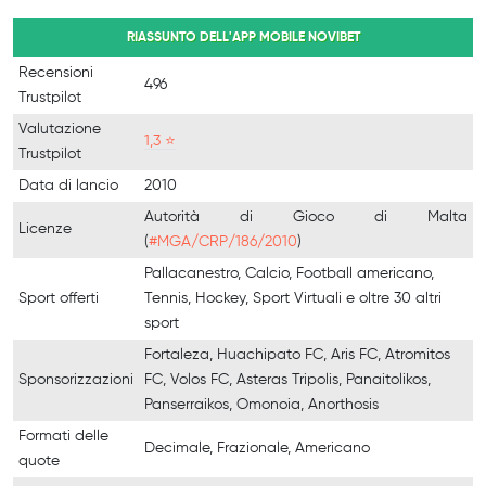
RIASSUNTO DELL'APP MOBILE NOVIBET
Recensioni
496
Trustpilot
Valutazione
1,3 ⭐
Trustpilot
Data di lancio
2010
Autorità di Gioco di Malta
Licenze
(
#MGA/CRP/186/2010
)
Pallacanestro, Calcio, Football americano,
Sport offerti
Tennis, Hockey, Sport Virtuali e oltre 30 altri
sport
Fortaleza, Huachipato FC, Aris FC, Atromitos
Sponsorizzazioni
FC, Volos FC, Asteras Tripolis, Panaitolikos,
Panserraikos, Omonoia, Anorthosis
Formati delle
Decimale, Frazionale, Americano
quote