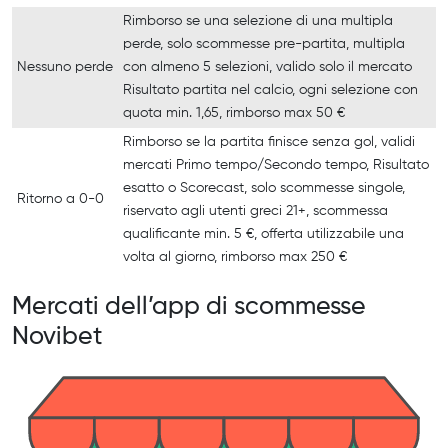
Rimborso se una selezione di una multipla
perde, solo scommesse pre-partita, multipla
Nessuno perde
con almeno 5 selezioni, valido solo il mercato
Risultato partita nel calcio, ogni selezione con
quota min. 1,65, rimborso max 50 €
Rimborso se la partita finisce senza gol, validi
mercati Primo tempo/Secondo tempo, Risultato
esatto o Scorecast, solo scommesse singole,
Ritorno a 0-0
riservato agli utenti greci 21+, scommessa
qualificante min. 5 €, offerta utilizzabile una
volta al giorno, rimborso max 250 €
Mercati dell’app di scommesse
Novibet