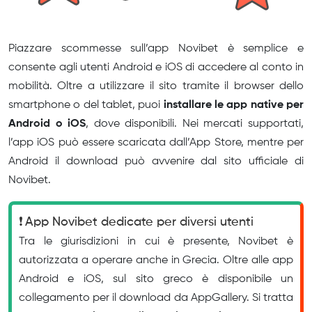
Piazzare scommesse sull’app Novibet è semplice e
consente agli utenti Android e iOS di accedere al conto in
mobilità. Oltre a utilizzare il sito tramite il browser dello
smartphone o del tablet, puoi
installare le app native per
Android o iOS
, dove disponibili. Nei mercati supportati,
l’app iOS può essere scaricata dall’App Store, mentre per
Android il download può avvenire dal sito ufficiale di
Novibet.
App Novibet dedicate per diversi utenti
Tra le giurisdizioni in cui è presente, Novibet è
autorizzata a operare anche in Grecia. Oltre alle app
Android e iOS, sul sito greco è disponibile un
collegamento per il download da AppGallery. Si tratta