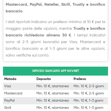
Mastercard, PayPal, Neteller, Skrill, Trustly e bonifico
bancario
.
I dati riportati indicano un prelievo minimo di 10 € per la
maggior parte delle opzioni, mentre
Trustly e bonifico
bancario richiedono almeno 30 €
. I tempi indicativi
sono di 2-5 giorni lavorativi per Visa, Mastercard e
bonifico bancario e di 1-3 giorni per le altre opzioni,
salvo verifiche sul conto.
SERVIZIO BANCARIO APP NOVIBET
Metodo
Deposito
Prelievo
Visa
Min. 10 €, istantaneo
Min. 10 €, 2-5 giorni
Mastercard
Min. 10 €, istantaneo
Min. 10 €, 2-5 giorni
PayPal
Min. 10 €, istantaneo
Min. 10 €, 1-3 giorni
Skrill
Min. 10 €, istantaneo
Min. 10 €, 1-3 giorni