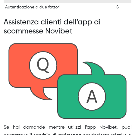
Autenticazione a due fattori
Sì
Assistenza clienti dell’app di
scommesse Novibet
Se hai domande mentre utilizzi l’app Novibet, puoi