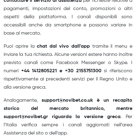
contattare il servizio di assistenza
per richieste relative a
pagamenti, impostazioni del conto, promozioni o altri
aspetti della piattaforma. I canali disponibili sono
accessibili anche da smartphone e possono variare in
base al mercato.
Puoi aprire la
chat dal vivo dall’app
tramite il menu e
inviare la tua richiesta. Alcune versioni estere hanno inoltre
previsto canali come Facebook Messenger o Skype. I
numeri
+44 1412805221 e +30 2155751300
si riferiscono
rispettivamente ai precedenti servizi per il Regno Unito e
alla versione greca.
Analogamente,
support@novibet.co.uk è un recapito
storico del mercato britannico, mentre
support@novibet.gr riguarda la versione greca
. Per
l’Italia verifica sempre i canali aggiornati nell’area
Assistenza del sito o dell’app.