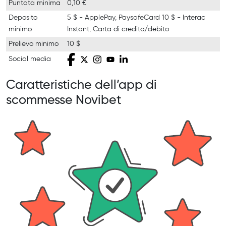
Puntata minima
0,10 €
Deposito
5 $ - ApplePay, PaysafeCard 10 $ - Interac
minimo
Instant, Carta di credito/debito
Prelievo minimo
10 $
Social media
Caratteristiche dell’app di
scommesse Novibet