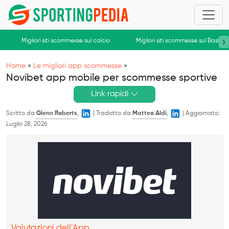
Salta al contenuto principale
›
Migliori siti scommesse sul calcio
Migliori siti scommesse sul Basket
Home
»
Le migliori app scommesse
»
Novibet app mobile per scommesse sportive
Link rapidi
Scritto da
Glenn Roberts
,
|
Tradotto da
Matteo Aldi
,
|
Aggiornato:
Luglio 28, 2026
Valutazioni dell'App