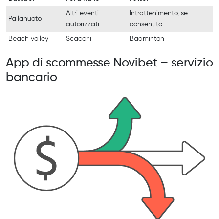
Altri eventi
Intrattenimento, se
Pallanuoto
autorizzati
consentito
Beach volley
Scacchi
Badminton
App di scommesse Novibet – servizio
bancario