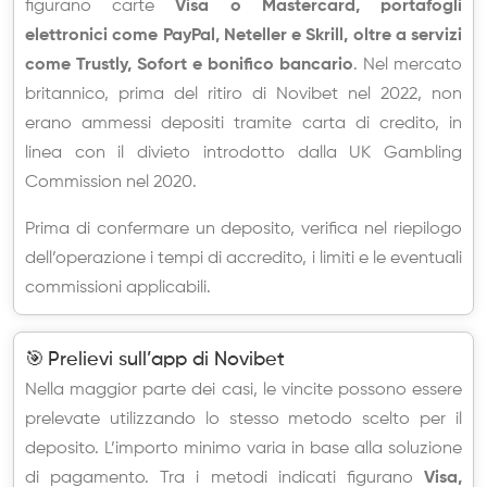
figurano carte
Visa o Mastercard, portafogli
elettronici come PayPal, Neteller e Skrill, oltre a servizi
come Trustly, Sofort e bonifico bancario
. Nel mercato
britannico, prima del ritiro di Novibet nel 2022, non
erano ammessi depositi tramite carta di credito, in
linea con il divieto introdotto dalla UK Gambling
Commission nel 2020.
Prima di confermare un deposito, verifica nel riepilogo
dell’operazione i tempi di accredito, i limiti e le eventuali
commissioni applicabili.
Prelievi sull’app di Novibet
Nella maggior parte dei casi, le vincite possono essere
prelevate utilizzando lo stesso metodo scelto per il
deposito. L’importo minimo varia in base alla soluzione
di pagamento. Tra i metodi indicati figurano
Visa,