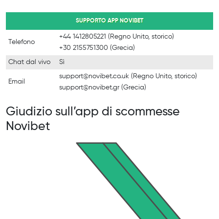
SUPPORTO APP NOVIBET
+44 1412805221 (Regno Unito, storico)
Telefono
+30 2155751300 (Grecia)
Chat dal vivo
Sì
support@novibet.co.uk (Regno Unito, storico)
Email
support@novibet.gr (Grecia)
Giudizio sull’app di scommesse
Novibet