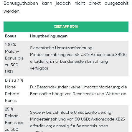
Bonusguthaben kann jedoch nicht direkt ausgezahlt
werden.
XBET APP BONI
Bonus
Hauptbedingungen
100 %
Siebenfache Umsatzanforderung;
Match-
Mindesteinzahlung von 45 USD; Aktionscode XB100
Bonus bis
erforderlich; nur bei der ersten Einzahlung
zu 500
verfügbar
USD
Bis zu 7 %
Horse-
Für Bestandskunden; keine Umsatzanforderung; die
Rebate-
Bonushöhe hängt von Rennstrecke und Wettart ab
Bonus
25 %
Sieben- bis zehnfache Umsatzanforderung;
Reload-
Mindesteinzahlung von 50 USD; Aktionscode XB25
Bonus bis
erforderlich; einmalig für Bestandskunden
zu 500