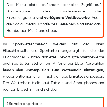
Das Menü bietet außerdem schnellen Zugriff auf
Bonusaktionen, den Kundenservice, die
Einzahlungsseite
und verfügbare Wettbewerbe
. Auch
die Social-Media-Kanäle des Betreibers sind über das
Hamburger-Menü erreichbar.
Im Sportwettenbereich werden auf der linken
Bildschirmseite alle Sportarten angezeigt, für die der
Buchmacher Quoten anbietet. Bevorzugte Wettbewerbe
und Sportarten stehen am Anfang der Liste. Auswahlen
lassen sich unkompliziert zum Wettschein hinzufügen
,
wieder entfernen und hinsichtlich des Einsatzes anpassen.
Der Wettschein bleibt auf Tablets und Smartphones am
rechten Bildschirmrand sichtbar.
Sonderangebote