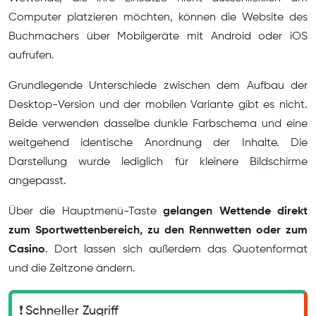
Computer platzieren möchten, können die Website des
Buchmachers über Mobilgeräte mit Android oder iOS
aufrufen.
Grundlegende Unterschiede zwischen dem Aufbau der
Desktop-Version und der mobilen Variante gibt es nicht.
Beide verwenden dasselbe dunkle Farbschema und eine
weitgehend identische Anordnung der Inhalte. Die
Darstellung wurde lediglich für kleinere Bildschirme
angepasst.
Über die Hauptmenü-Taste
gelangen Wettende direkt
zum Sportwettenbereich, zu den Rennwetten oder zum
Casino
. Dort lassen sich außerdem das Quotenformat
und die Zeitzone ändern.
Schneller Zugriff