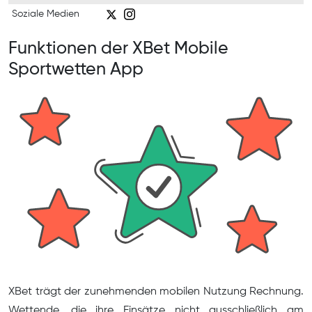
Soziale Medien
Funktionen der XBet Mobile
Sportwetten App
XBet trägt der zunehmenden mobilen Nutzung Rechnung.
Wettende, die ihre Einsätze nicht ausschließlich am