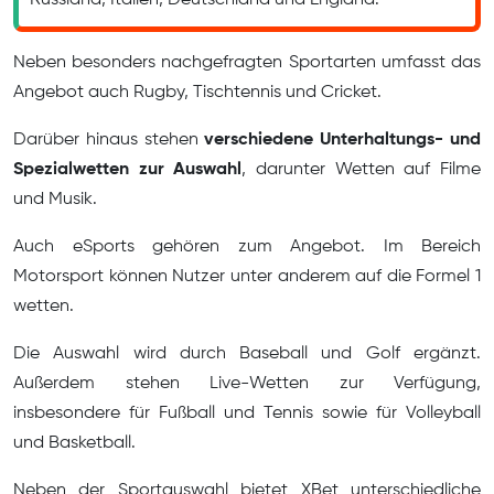
Neben besonders nachgefragten Sportarten umfasst das
Angebot auch Rugby, Tischtennis und Cricket.
Darüber hinaus stehen
verschiedene Unterhaltungs- und
Spezialwetten zur Auswahl
, darunter Wetten auf Filme
und Musik.
Auch eSports gehören zum Angebot. Im Bereich
Motorsport können Nutzer unter anderem auf die Formel 1
wetten.
Die Auswahl wird durch Baseball und Golf ergänzt.
Außerdem stehen Live-Wetten zur Verfügung,
insbesondere für Fußball und Tennis sowie für Volleyball
und Basketball.
Neben der Sportauswahl bietet XBet unterschiedliche