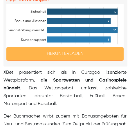
Sicherheit
10
Bonus und Aktionen
9
Veranstaltungsbericht…
10
9
Kundensupport
HERUNTERLADEN
XBet präsentiert sich als in Curaçao lizenzierte
Wettplattform,
die Sportwetten und Casinospiele
bündelt
. Das Wettangebot umfasst zahlreiche
Sportarten, darunter Basketball, Fußball, Boxen,
Motorsport und Baseball.
Der Buchmacher wirbt zudem mit Bonusangeboten für
Neu- und Bestandskunden. Zum Zeitpunkt der Prüfung sah