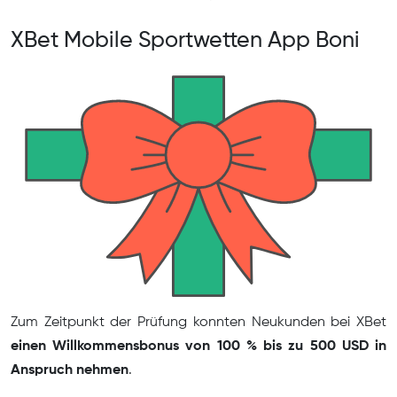
XBet Mobile Sportwetten App Boni
Zum Zeitpunkt der Prüfung konnten Neukunden bei XBet
einen Willkommensbonus von 100 % bis zu 500 USD in
Anspruch nehmen
.