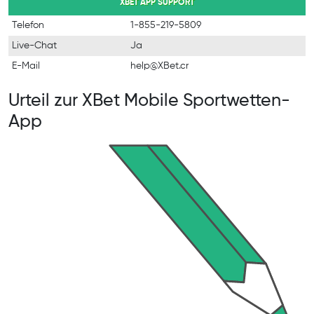
XBET APP SUPPORT
Telefon
1-855-219-5809
Live-Chat
Ja
E-Mail
help@XBet.cr
Urteil zur XBet Mobile Sportwetten-
App