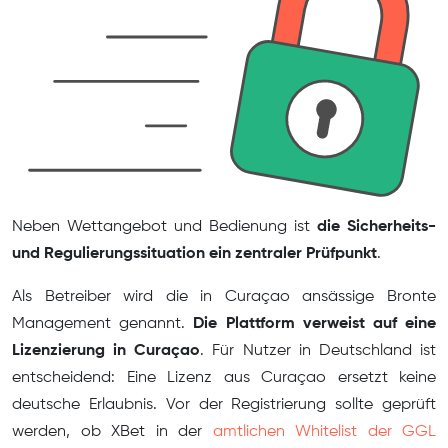
Neben Wettangebot und Bedienung ist
die Sicherheits-
und Regulierungssituation ein zentraler Prüfpunkt
.
Als Betreiber wird die in Curaçao ansässige Bronte
Management genannt.
Die Plattform verweist auf eine
Lizenzierung in Curaçao
. Für Nutzer in Deutschland ist
entscheidend: Eine Lizenz aus Curaçao ersetzt keine
deutsche Erlaubnis. Vor der Registrierung sollte geprüft
werden, ob XBet in der
amtlichen Whitelist der GGL