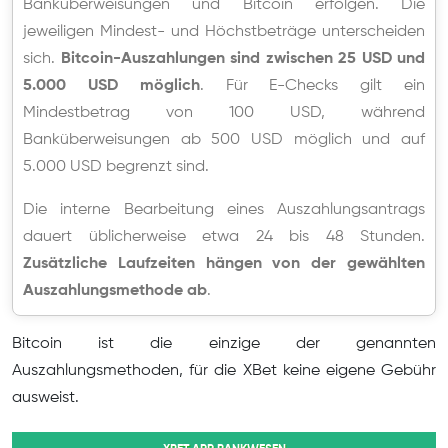
Banküberweisungen und Bitcoin erfolgen. Die
jeweiligen Mindest- und Höchstbeträge unterscheiden
sich.
Bitcoin-Auszahlungen sind zwischen 25 USD und
5.000 USD möglich
. Für E-Checks gilt ein
Mindestbetrag von 100 USD, während
Banküberweisungen ab 500 USD möglich und auf
5.000 USD begrenzt sind.
Die interne Bearbeitung eines Auszahlungsantrags
dauert üblicherweise etwa 24 bis 48 Stunden.
Zusätzliche Laufzeiten hängen von der gewählten
Auszahlungsmethode ab
.
Bitcoin ist die einzige der genannten
Auszahlungsmethoden, für die XBet keine eigene Gebühr
ausweist.