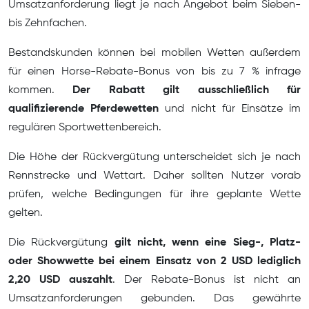
Umsatzanforderung liegt je nach Angebot beim Sieben-
bis Zehnfachen.
Bestandskunden können bei mobilen Wetten außerdem
für einen Horse-Rebate-Bonus von bis zu 7 % infrage
kommen.
Der Rabatt gilt ausschließlich für
qualifizierende Pferdewetten
und nicht für Einsätze im
regulären Sportwettenbereich.
Die Höhe der Rückvergütung unterscheidet sich je nach
Rennstrecke und Wettart. Daher sollten Nutzer vorab
prüfen, welche Bedingungen für ihre geplante Wette
gelten.
Die Rückvergütung
gilt nicht, wenn eine Sieg-, Platz-
oder Showwette bei einem Einsatz von 2 USD lediglich
2,20 USD auszahlt
. Der Rebate-Bonus ist nicht an
Umsatzanforderungen gebunden. Das gewährte