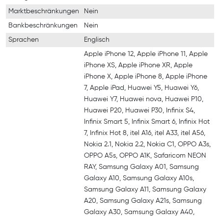
Marktbeschränkungen
Nein
Bankbeschränkungen
Nein
Sprachen
Englisch
Apple iPhone 12, Apple iPhone 11, Apple
iPhone XS, Apple iPhone XR, Apple
iPhone X, Apple iPhone 8, Apple iPhone
7, Apple iPad, Huawei Y5, Huawei Y6,
Huawei Y7, Huawei nova, Huawei P10,
Huawei P20, Huawei P30, Infinix S4,
Infinix Smart 5, Infinix Smart 6, Infinix Hot
7, Infinix Hot 8, itel A16, itel A33, itel A56,
Nokia 2.1, Nokia 2.2, Nokia C1, OPPO A3s,
OPPO A5s, OPPO A1K, Safaricom NEON
RAY, Samsung Galaxy A01, Samsung
Galaxy A10, Samsung Galaxy A10s,
Samsung Galaxy A11, Samsung Galaxy
A20, Samsung Galaxy A21s, Samsung
Galaxy A30, Samsung Galaxy A40,