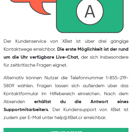
Der Kundenservice von XBet ist über drei gängige
Kontaktwege erreichbar.
Die erste Möglichkeit ist der rund
um die Uhr verfügbare Live-Chat
, der sich insbesondere
für zeitkritische Fragen eignet.
Alternativ können Nutzer die Telefonnummer 1-855-219-
5809 wählen. Fragen lassen sich außerdem über das
Kontaktformular im Hilfebereich einreichen. Nach dem
Absenden
erhältst du die Antwort eines
Supportmitarbeiters
. Der Kundensupport von XBet ist
zudem per E-Mail unter help@XBet.cr erreichbar.