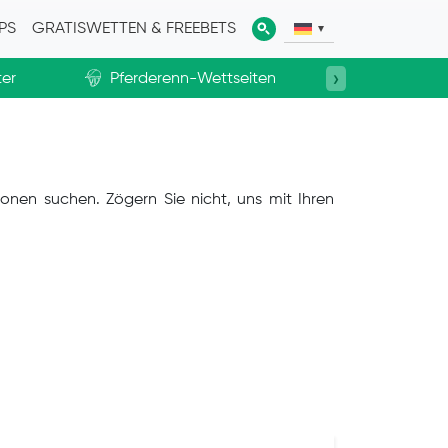
PS
GRATISWETTEN & FREEBETS
›
ter
Pferderenn-Wettseiten
eSport
onen suchen. Zögern Sie nicht, uns mit Ihren