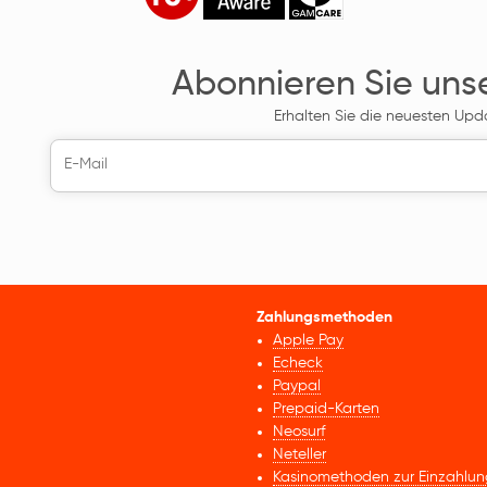
Abonnieren Sie uns
Erhalten Sie die neuesten Upd
Zahlungsmethoden
Apple Pay
Echeck
Paypal
Prepaid-Karten
Neosurf
Neteller
Kasinomethoden zur Einzahlun