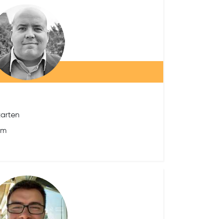
tarten
om