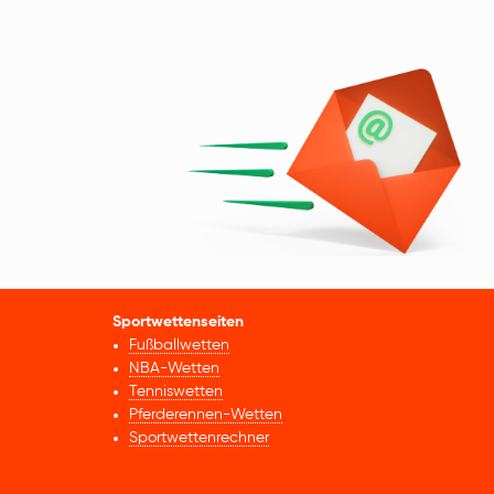
Sportwettenseiten
Fußballwetten
NBA-Wetten
Tenniswetten
Pferderennen-Wetten
Sportwettenrechner