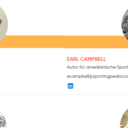
EARL CAMPBELL
Autor für amerikanische Spor
ecampbell@sportingpedia.c