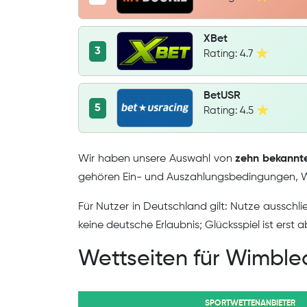
XBet
★
Rating: 4.7
BetUSR
★
Rating: 4.5
Wir haben unsere Auswahl von
zehn bekannt
gehören Ein- und Auszahlungsbedingungen, We
Für Nutzer in Deutschland gilt: Nutze ausschl
keine deutsche Erlaubnis; Glücksspiel ist erst a
Wettseiten für Wimble
SPORTWETTENANBIETER