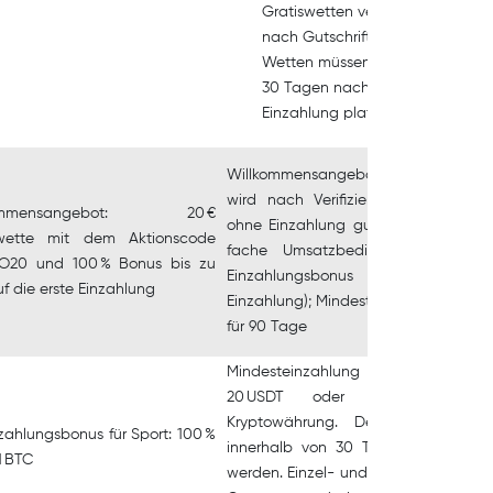
Gratiswetten verfallen 7 Tage
nach Gutschrift; qualifizierende
Wetten müssen innerhalb von
30 Tagen nach der ersten
Einzahlung platziert werden
Willkommensangebot: Gratiswette
wird nach Verifizierung des Kontos
kommensangebot: 20 €
ohne Einzahlung gutgeschrieben; 5-
swette mit dem Aktionscode
fache Umsatzbedingung für den
O20 und 100 % Bonus bis zu
Einzahlungsbonus (Bonus plus
uf die erste Einzahlung
Einzahlung); Mindestquote 1,65; gültig
für 90 Tage
Mindest­einzahlung für den Bonus:
20 USDT oder Äquivalent in
Kryptowährung. Der Bonus muss
nzahlungsbonus für Sport: 100 %
innerhalb von 30 Tagen umgesetzt
1 BTC
werden. Einzel- und Kombiwetten mit