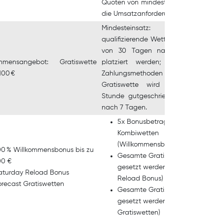
Quoten von mindestens 1,7 zählen für
die Umsatzanforderungen.
Mindesteinsatz: 5 €; Die
qualifizierende Wette muss innerhalb
von 30 Tagen nach Registrierung
ommensangebot: Gratiswette
platziert werden; nur bestimmte
100 €
Zahlungsmethoden gelten. Die
Gratiswette wird innerhalb einer
Stunde gutgeschrieben und verfällt
nach 7 Tagen.
5x Bonusbetrag auf
Kombiwetten
(Willkommensbonus)
00 % Willkommensbonus bis zu
Gesamte Gratiswette muss
00 €
gesetzt werden (Saturday
aturday Reload Bonus
Reload Bonus)
orecast Gratiswetten
Gesamte Gratiswette muss
gesetzt werden (Forecast
Gratiswetten)