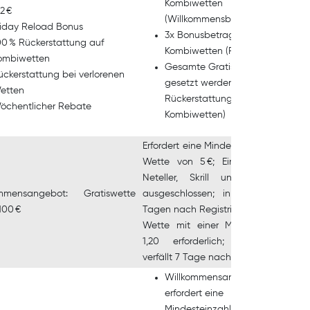
Kombiwetten
2 €
(Willkommensbonus)
riday Reload Bonus
3x Bonusbetrag auf
00 % Rückerstattung auf
Kombiwetten (Friday Reload)
ombiwetten
Gesamte Gratiswette muss
ückerstattung bei verlorenen
gesetzt werden (100 %
etten
Rückerstattung auf
öchentlicher Rebate
Kombiwetten)
Erfordert eine Mindesteinzahlung und
Wette von 5 €; Einzahlungen über
Neteller, Skrill und PayPal sind
ommensangebot: Gratiswette
ausgeschlossen; innerhalb von 30
100 €
Tagen nach Registrierung einzulösen;
Wette mit einer Mindestquote von
1,20 erforderlich; Gratisguthaben
verfällt 7 Tage nach Gutschrift
Willkommensangebot 1:
erfordert eine
Mindesteinzahlung von 20 € mit