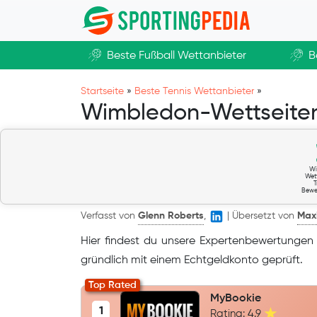
Zum Hauptinhalt springen
Beste Fußball Wettanbieter
B
Startseite
»
Beste Tennis Wettanbieter
»
Wimbledon-Wettseite
Wi
Wet
T
Bewer
Verfasst von
Glenn Roberts
,
|
Übersetzt von
Maxi
Hier findest du unsere Expertenbewertunge
gründlich mit einem Echtgeldkonto geprüft.
MyBookie
★
Rating: 4.9