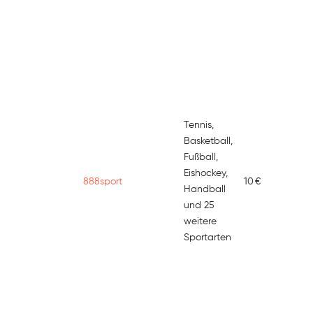
Tennis,
Basketball,
Fußball,
Eishockey,
888sport
10 €
Handball
und 25
weitere
Sportarten