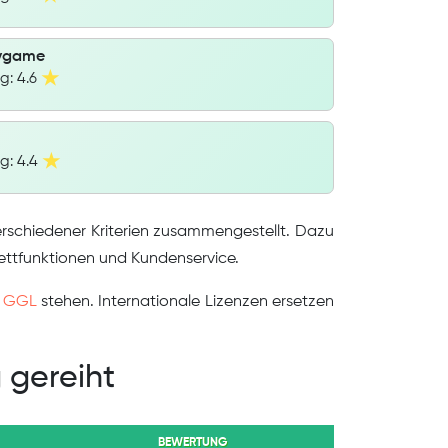
ygame
★
g: 4.6
★
g: 4.4
schiedener Kriterien zusammengestellt. Dazu
ettfunktionen und Kundenservice.
r GGL
stehen. Internationale Lizenzen ersetzen
 gereiht
BEWERTUNG