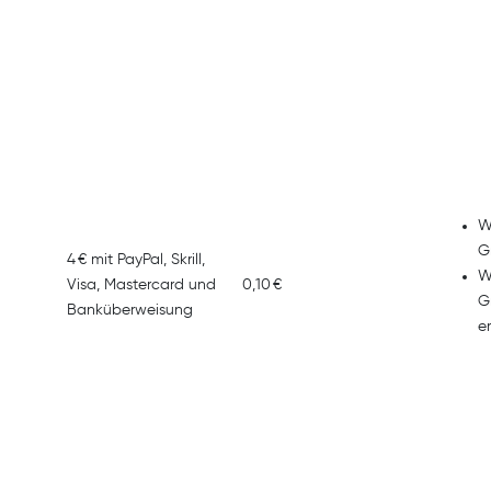
W
G
4 € mit PayPal, Skrill,
W
Visa, Mastercard und
0,10 €
G
Banküberweisung
e