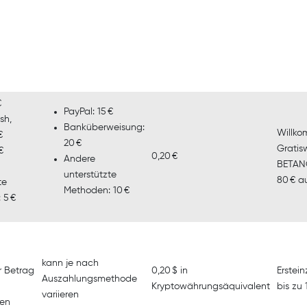
€
PayPal: 15 €
sh,
Banküberweisung:
Will
€
20 €
Grati
€
0,20 €
Andere
BETAN
unterstützte
80 € a
te
Methoden: 10 €
 5 €
kann je nach
r Betrag
0,20 $ in
Erstei
Auszahlungsmethode
Kryptowährungsäquivalent
bis zu 
variieren
en