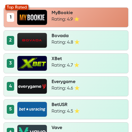
MyBookie
★
Rating: 4.9
Bovada
★
Rating: 4.8
XBet
★
Rating: 4.7
Everygame
★
Rating: 4.6
BetUSR
★
Rating: 4.5
Vave