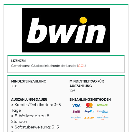
LIZENZEN
Gemeinsame Glücksspielbehörde der Länder (
GGL
)
MINDESTEINZAHLUNG
MINDESTBETRAG FÜR
10 €
AUSZAHLUNG
10 €
AUSZAHLUNGSDAUER
EINZAHLUNGSMETHODEN
Kredit-/Debitkarten: 3–5
Tage
E-Wallets: bis zu 8
Stunden
Sofortüberweisung: 3–5