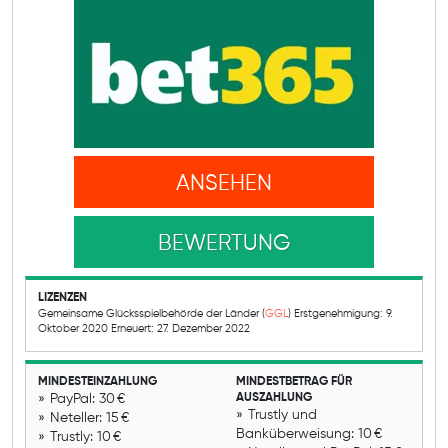
ANSEHEN
BEWERTUNG
LIZENZEN
Gemeinsame Glücksspielbehörde der Länder (
GGL
) Erstgenehmigung: 9.
Oktober 2020 Erneuert: 27. Dezember 2022
MINDESTEINZAHLUNG
MINDESTBETRAG FÜR
PayPal: 30 €
AUSZAHLUNG
Trustly und
Neteller: 15 €
Banküberweisung: 10 €
Trustly: 10 €