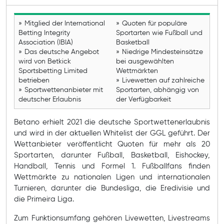
Mitglied der International
Quoten für populäre
Betting Integrity
Sportarten wie Fußball und
Association (IBIA)
Basketball
Das deutsche Angebot
Niedrige Mindesteinsätze
wird von Betkick
bei ausgewählten
Sportsbetting Limited
Wettmärkten
betrieben
Livewetten auf zahlreiche
Sportwettenanbieter mit
Sportarten, abhängig von
deutscher Erlaubnis
der Verfügbarkeit
Betano erhielt 2021 die deutsche Sportwettenerlaubnis
und wird in der aktuellen Whitelist der GGL geführt. Der
Wettanbieter veröffentlicht Quoten für mehr als 20
Sportarten, darunter Fußball, Basketball, Eishockey,
Handball, Tennis und Formel 1. Fußballfans finden
Wettmärkte zu nationalen Ligen und internationalen
Turnieren, darunter die Bundesliga, die Eredivisie und
die Primeira Liga.
Zum Funktionsumfang gehören Livewetten, Livestreams