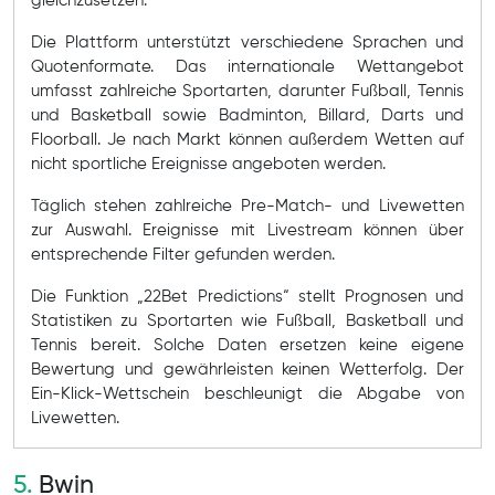
gleichzusetzen.
Die Plattform unterstützt verschiedene Sprachen und
Quotenformate. Das internationale Wettangebot
umfasst zahlreiche Sportarten, darunter Fußball, Tennis
und Basketball sowie Badminton, Billard, Darts und
Floorball. Je nach Markt können außerdem Wetten auf
nicht sportliche Ereignisse angeboten werden.
Täglich stehen zahlreiche Pre-Match- und Livewetten
zur Auswahl. Ereignisse mit Livestream können über
entsprechende Filter gefunden werden.
Die Funktion „22Bet Predictions“ stellt Prognosen und
Statistiken zu Sportarten wie Fußball, Basketball und
Tennis bereit. Solche Daten ersetzen keine eigene
Bewertung und gewährleisten keinen Wetterfolg. Der
Ein-Klick-Wettschein beschleunigt die Abgabe von
Livewetten.
Bwin