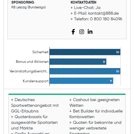
SPONSORING
KONTAKTDATEN
RB Leipzig (Bundesliga)
Live-Chat: Ja
E-Mail: kontakt@888.de
Telefon: 0 800 180 84096
Sicherheit
10
Bonus und Aktionen
8
Veranstaltungsbericht…
10
9
Kundensupport
Deutsches
Cashout bei geeigneten
Sportwettenangebot mit
Wetten
GGL-Erlaubnis
Bet Builder für individuelle
Quotenboosts für
Kombiwetten
ausgewählte Sportarten
Quoten für bekannte und
und Märkte
weniger verbreitete