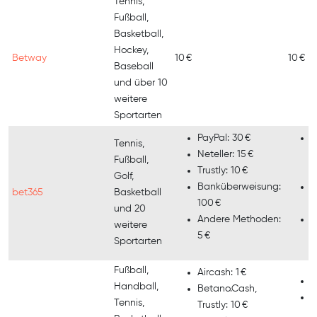
Tennis,
Fußball,
Basketball,
Hockey,
Betway
10 €
10 €
Baseball
und über 10
weitere
Sportarten
PayPal: 30 €
T
Tennis,
Neteller: 15 €
B
Fußball,
Trustly: 10 €
1
Golf,
Banküberweisung:
N
bet365
Basketball
100 €
P
und 20
Andere Methoden:
A
weitere
5 €
5
Sportarten
Fußball,
Aircash: 1 €
P
Handball,
Betano.Cash,
B
Tennis,
Trustly: 10 €
2