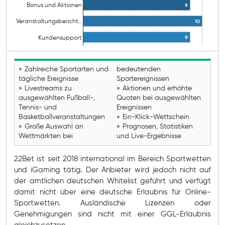
Bonus und Aktionen
9
Veranstaltungsbericht…
10
9
Kundensupport
Zahlreiche Sportarten und
bedeutenden
tägliche Ereignisse
Sportereignissen
Livestreams zu
Aktionen und erhöhte
ausgewählten Fußball-,
Quoten bei ausgewählten
Tennis- und
Ereignissen
Basketballveranstaltungen
Ein-Klick-Wettschein
Große Auswahl an
Prognosen, Statistiken
Wettmärkten bei
und Live-Ergebnisse
22Bet ist seit 2018 international im Bereich Sportwetten
und iGaming tätig. Der Anbieter wird jedoch nicht auf
der amtlichen deutschen Whitelist geführt und verfügt
damit nicht über eine deutsche Erlaubnis für Online-
Sportwetten. Ausländische Lizenzen oder
Genehmigungen sind nicht mit einer GGL-Erlaubnis