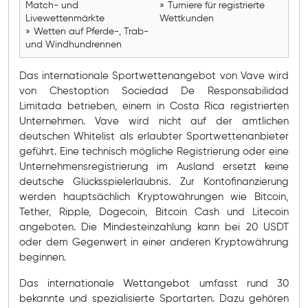
Match- und
Turniere für registrierte
Livewettenmärkte
Wettkunden
Wetten auf Pferde-, Trab-
und Windhundrennen
Das internationale Sportwettenangebot von Vave wird
von Chestoption Sociedad De Responsabilidad
Limitada betrieben, einem in Costa Rica registrierten
Unternehmen. Vave wird nicht auf der amtlichen
deutschen Whitelist als erlaubter Sportwettenanbieter
geführt. Eine technisch mögliche Registrierung oder eine
Unternehmensregistrierung im Ausland ersetzt keine
deutsche Glücksspielerlaubnis. Zur Kontofinanzierung
werden hauptsächlich Kryptowährungen wie Bitcoin,
Tether, Ripple, Dogecoin, Bitcoin Cash und Litecoin
angeboten. Die Mindesteinzahlung kann bei 20 USDT
oder dem Gegenwert in einer anderen Kryptowährung
beginnen.
Das internationale Wettangebot umfasst rund 30
bekannte und spezialisierte Sportarten. Dazu gehören