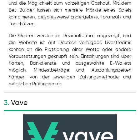
und die Möglichkeit zum vorzeitigen Cashout. Mit dem
Bet Builder lassen sich mehrere Märkte eines Spiels
kombinieren, beispielsweise Endergebnis, Toranzahl und
Torschützen.
Die Quoten werden im Dezimalformat angezeigt, und
die Website ist auf Deutsch verfügbar. Livestreams
können an die Platzierung einer Wette oder andere
Voraussetzungen geknüpft sein. Einzahlungen sind über
Karten, Bankdienste und ausgewählte E-Wallets
möglich. Mindestbeträge und Auszahlungszeiten
hängen von der jeweiligen Zahlungsmethode und
möglichen Prüfungen ab.
Vave