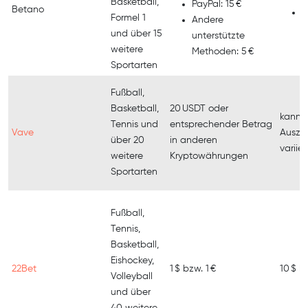
Basketball,
PayPal: 15 €
Betano
A
Formel 1
Andere
u
und über 15
unterstützte
M
weitere
Methoden: 5 €
Sportarten
Fußball,
Basketball,
20 USDT oder
kann 
Tennis und
entsprechender Betrag
Vave
Ausza
über 20
in anderen
variie
weitere
Kryptowährungen
Sportarten
Fußball,
Tennis,
Basketball,
Eishockey,
22Bet
1 $ bzw. 1 €
10 $ b
Volleyball
und über