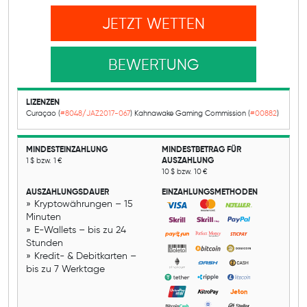
JETZT WETTEN
BEWERTUNG
LIZENZEN
Curaçao (
#8048/JAZ2017-067
) Kahnawake Gaming Commission (
#00882
)
MINDESTEINZAHLUNG
MINDESTBETRAG FÜR
1 $ bzw. 1 €
AUSZAHLUNG
10 $ bzw. 10 €
AUSZAHLUNGSDAUER
EINZAHLUNGSMETHODEN
Kryptowährungen – 15
Minuten
E-Wallets – bis zu 24
Stunden
Kredit- & Debitkarten –
bis zu 7 Werktage