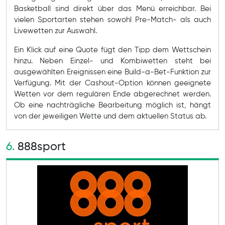
Basketball sind direkt über das Menü erreichbar. Bei
vielen Sportarten stehen sowohl Pre-Match- als auch
Livewetten zur Auswahl.
Ein Klick auf eine Quote fügt den Tipp dem Wettschein
hinzu. Neben Einzel- und Kombiwetten steht bei
ausgewählten Ereignissen eine Build-a-Bet-Funktion zur
Verfügung. Mit der Cashout-Option können geeignete
Wetten vor dem regulären Ende abgerechnet werden.
Ob eine nachträgliche Bearbeitung möglich ist, hängt
von der jeweiligen Wette und dem aktuellen Status ab.
888sport