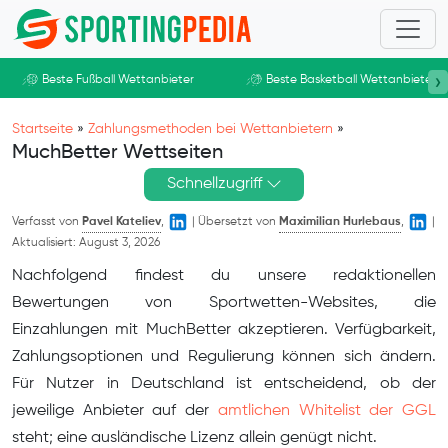
Zum Hauptinhalt springen
›
Beste Fußball Wettanbieter
Beste Basketball Wettanbieter
Startseite
»
Zahlungsmethoden bei Wettanbietern
»
MuchBetter Wettseiten
Schnellzugriff
Verfasst von
Pavel Kateliev
,
|
Übersetzt von
Maximilian Hurlebaus
,
|
Aktualisiert:
August 3, 2026
Nachfolgend findest du unsere redaktionellen
Bewertungen von Sportwetten-Websites, die
Einzahlungen mit MuchBetter akzeptieren. Verfügbarkeit,
Zahlungsoptionen und Regulierung können sich ändern.
Für Nutzer in Deutschland ist entscheidend, ob der
jeweilige Anbieter auf der
amtlichen Whitelist der GGL
steht; eine ausländische Lizenz allein genügt nicht.