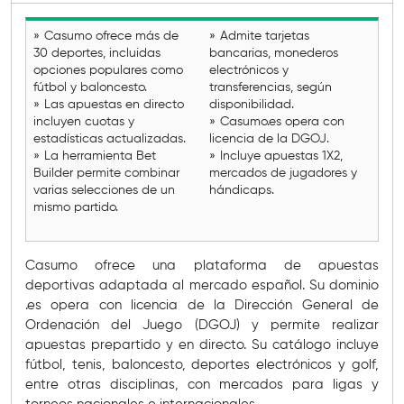
Casumo ofrece más de
Admite tarjetas
30 deportes, incluidas
bancarias, monederos
opciones populares como
electrónicos y
fútbol y baloncesto.
transferencias, según
Las apuestas en directo
disponibilidad.
incluyen cuotas y
Casumo.es opera con
estadísticas actualizadas.
licencia de la DGOJ.
La herramienta Bet
Incluye apuestas 1X2,
Builder permite combinar
mercados de jugadores y
varias selecciones de un
hándicaps.
mismo partido.
Casumo ofrece una plataforma de apuestas
deportivas adaptada al mercado español. Su dominio
.es opera con licencia de la Dirección General de
Ordenación del Juego (DGOJ) y permite realizar
apuestas prepartido y en directo. Su catálogo incluye
fútbol, tenis, baloncesto, deportes electrónicos y golf,
entre otras disciplinas, con mercados para ligas y