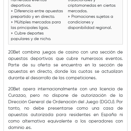
deportivos.
criptomonedas en ciertos
Diferencia entre apuestas
mercados.
prepartido y en directo.
Promociones sujetas a
Múltiples mercados para
condiciones y
las principales ligas.
disponibilidad regional.
Cubre deportes
populares y de nicho.
20Bet combina juegos de casino con una sección de
apuestas deportivas que cubre numerosos eventos.
Parte de su oferta se encuentra en la sección de
apuestas en directo, donde las cuotas se actualizan
durante el desarrollo de las competiciones.
20Bet opera internacionalmente con una licencia de
Curazao, pero no dispone de autorización de la
Dirección General de Ordenación del Juego (DGOJ). Por
tanto, no debe presentarse como una casa de
apuestas autorizada para residentes en España ni
como alternativa equivalente a los operadores con
dominio .es.