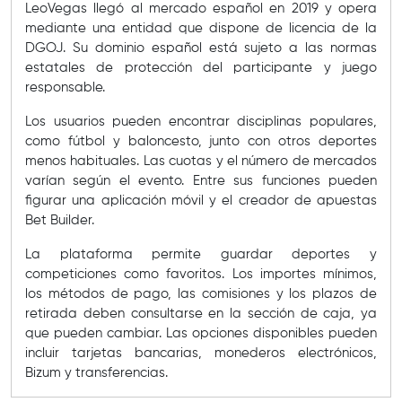
LeoVegas llegó al mercado español en 2019 y opera
mediante una entidad que dispone de licencia de la
DGOJ. Su dominio español está sujeto a las normas
estatales de protección del participante y juego
responsable.
Los usuarios pueden encontrar disciplinas populares,
como fútbol y baloncesto, junto con otros deportes
menos habituales. Las cuotas y el número de mercados
varían según el evento. Entre sus funciones pueden
figurar una aplicación móvil y el creador de apuestas
Bet Builder.
La plataforma permite guardar deportes y
competiciones como favoritos. Los importes mínimos,
los métodos de pago, las comisiones y los plazos de
retirada deben consultarse en la sección de caja, ya
que pueden cambiar. Las opciones disponibles pueden
incluir tarjetas bancarias, monederos electrónicos,
Bizum y transferencias.