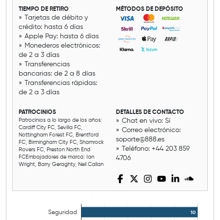
TIEMPO DE RETIRO
MÉTODOS DE DEPÓSITO
Tarjetas de débito y
crédito: hasta 6 días
Apple Pay: hasta 6 días
Monederos electrónicos:
de 2 a 3 días
Transferencias
bancarias: de 2 a 8 días
Transferencias rápidas:
de 2 a 3 días
PATROCINIOS
DETALLES DE CONTACTO
Patrocinios a lo largo de los años:
Chat en vivo: Sí
Cardiff City FC, Sevilla FC,
Correo electrónico:
Nottingham Forest FC, Brentford
soporte@888.es
FC, Birmingham City FC, Shamrock
Teléfono: +44 203 859
Rovers FC, Preston North End
FCEmbajadores de marca: Ian
4706
Wright, Barry Geraghty, Neil Callan
Seguridad
10