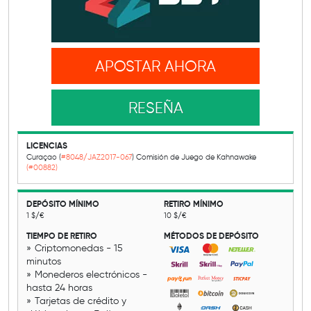
APOSTAR AHORA
RESEÑA
LICENCIAS
Curaçao (
#8048/JAZ2017-067
) Comisión de Juego de Kahnawake
(#00882)
DEPÓSITO MÍNIMO
RETIRO MÍNIMO
1 $/€
10 $/€
TIEMPO DE RETIRO
MÉTODOS DE DEPÓSITO
Criptomonedas - 15
minutos
Monederos electrónicos -
hasta 24 horas
Tarjetas de crédito y