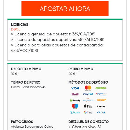
APOSTAR AHORA
LICENCIAS
DGOJ
Licencia general de apuestas: 369/GA/1081
Licencia de apuestas deportivas: 482/ADC/1081
Licencia para otras apuestas de contrapartida:
483/AOC/1081
DEPÓSITO MÍNIMO
RETIRO MÍNIMO
10 €
20 €
TIEMPO DE RETIRO
MÉTODOS DE DEPÓSITO
Hasta 5 días laborables
PATROCINIOS
DETALLES DE CONTACTO
Atalanta Bergamasca Calcio,
Chat en vivo: Sí