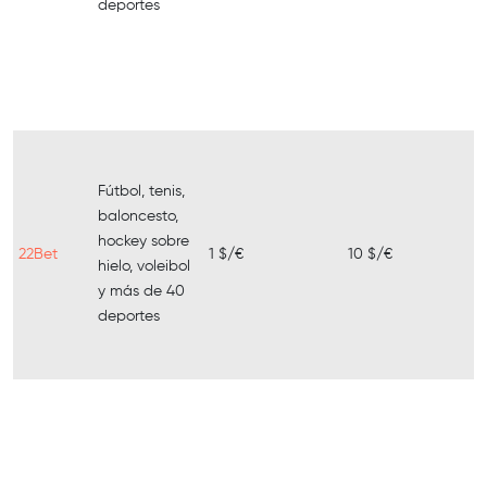
deportes
Fútbol, tenis,
baloncesto,
hockey sobre
22Bet
1 $/€
10 $/€
hielo, voleibol
y más de 40
deportes