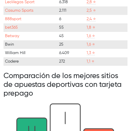
LeoVegas Sport
6.318
2,8 ⭐
Casumo Sports
2.111
2,5 ⭐
888sport
6
2,4 ⭐
bet365
55
1,8 ⭐
Betway
45
1,6 ⭐
Bwin
25
1,6 ⭐
William Hill
6.409
1,3 ⭐
Codere
272
1,1 ⭐
Comparación de los mejores sitios
de apuestas deportivas con tarjeta
prepago