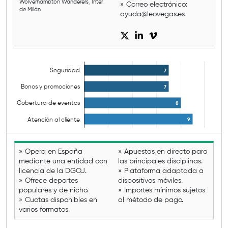
Wolverhampton Wanderers, Inter
Correo electrónico:
de Milán
ayuda@leovegas.es
Seguridad
7
Bonos y promociones
7
Cobertura de eventos
8
9
Atención al cliente
Opera en España
Apuestas en directo para
mediante una entidad con
las principales disciplinas.
licencia de la DGOJ.
Plataforma adaptada a
Ofrece deportes
dispositivos móviles.
populares y de nicho.
Importes mínimos sujetos
Cuotas disponibles en
al método de pago.
varios formatos.