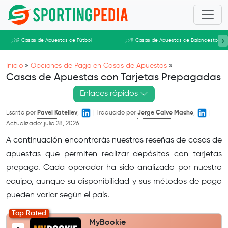
Saltar al contenido principal
›
Casas de Apuestas de Fútbol
Casas de Apuestas de Baloncesto
Inicio
»
Opciones de Pago en Casas de Apuestas
»
Casas de Apuestas con Tarjetas Prepagadas
Enlaces rápidos
Escrito por
Pavel Kateliev
,
|
Traducido por
Jorge Calvo Macho
,
|
Actualizado:
julio 28, 2026
A continuación encontrarás nuestras reseñas de casas de
apuestas que permiten realizar depósitos con tarjetas
prepago. Cada operador ha sido analizado por nuestro
equipo, aunque su disponibilidad y sus métodos de pago
pueden variar según el país.
MyBookie