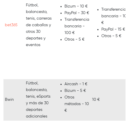
Fútbol,
Bizum - 10 €
Transferencia
baloncesto,
PayPal - 30 €
bancaria - 10
tenis, carreras
Transferencia
€
bet365
de caballos y
bancaria -
PayPal - 15 €
otros 30
100 €
Otros - 5 €
deportes y
Otros - 5 €
eventos
Fútbol,
Aircash - 1 €
baloncesto,
Bizum - 5 €
tenis, eSports
Otros
Bwin
10 €
y más de 30
métodos - 10
deportes
€
adicionales