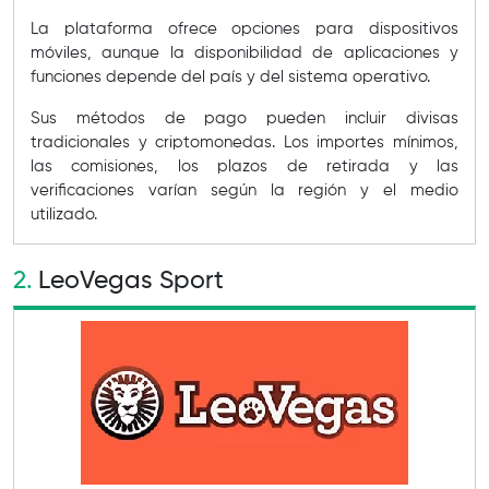
La plataforma ofrece opciones para dispositivos
móviles, aunque la disponibilidad de aplicaciones y
funciones depende del país y del sistema operativo.
Sus métodos de pago pueden incluir divisas
tradicionales y criptomonedas. Los importes mínimos,
las comisiones, los plazos de retirada y las
verificaciones varían según la región y el medio
utilizado.
LeoVegas Sport