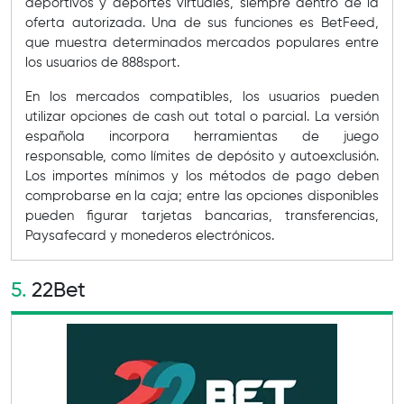
deportivos y deportes virtuales, siempre dentro de la
oferta autorizada. Una de sus funciones es BetFeed,
que muestra determinados mercados populares entre
los usuarios de 888sport.
En los mercados compatibles, los usuarios pueden
utilizar opciones de cash out total o parcial. La versión
española incorpora herramientas de juego
responsable, como límites de depósito y autoexclusión.
Los importes mínimos y los métodos de pago deben
comprobarse en la caja; entre las opciones disponibles
pueden figurar tarjetas bancarias, transferencias,
Paysafecard y monederos electrónicos.
22Bet