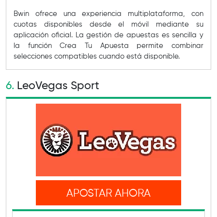
Bwin ofrece una experiencia multiplataforma, con
cuotas disponibles desde el móvil mediante su
aplicación oficial. La gestión de apuestas es sencilla y
la función Crea Tu Apuesta permite combinar
selecciones compatibles cuando está disponible.
LeoVegas Sport
APOSTAR AHORA