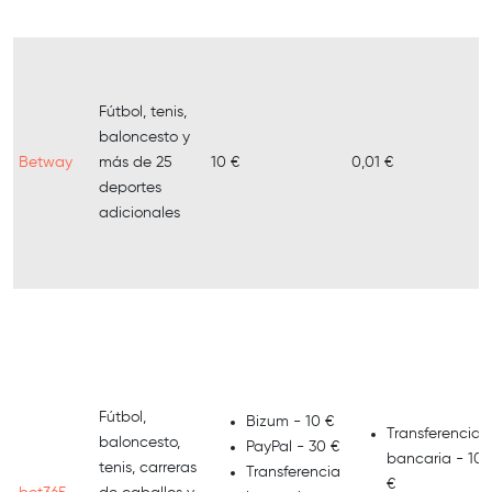
Fútbol, tenis,
baloncesto y
Betway
más de 25
10 €
0,01 €
deportes
adicionales
Fútbol,
Bizum - 10 €
Transferencia
baloncesto,
PayPal - 30 €
bancaria - 10
tenis, carreras
Transferencia
€