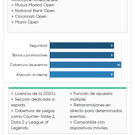
Patrocinios en torneos de tenis:
Mutua Madrid Open
National Bank Open
Cincinnati Open
Miami Open
Seguridad
9
Bonos y promociones
9
Cobertura de eventos
10
9
Atención al cliente
Licencia de la DGOJ.
Función de apuesta
Sección dedicada a
múltiple.
esports.
Retransmisiones en
Cobertura de juegos
directo para determinados
como Counter-Strike 2,
eventos.
Dota 2 y League of
Compatible con
Legends.
dispositivos móviles.