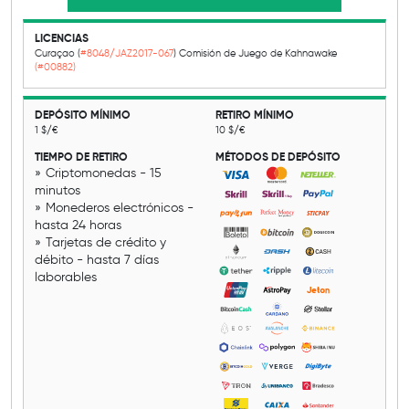
LICENCIAS
Curaçao (
#8048/JAZ2017-067
) Comisión de Juego de Kahnawake
(#00882)
DEPÓSITO MÍNIMO
RETIRO MÍNIMO
1 $/€
10 $/€
TIEMPO DE RETIRO
MÉTODOS DE DEPÓSITO
Criptomonedas - 15
minutos
Monederos electrónicos -
hasta 24 horas
Tarjetas de crédito y
débito - hasta 7 días
laborables