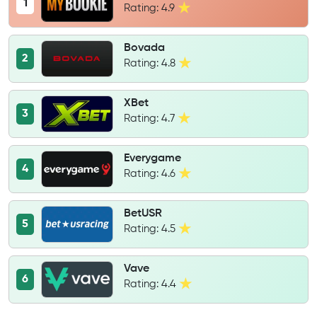
★
Rating: 4.9
Bovada
★
Rating: 4.8
XBet
★
Rating: 4.7
Everygame
★
Rating: 4.6
BetUSR
★
Rating: 4.5
Vave
★
Rating: 4.4