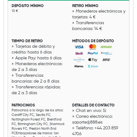
DEPÓSITO MÍNIMO
RETIRO MÍNIMO
10 €
Monederos electrónicos y
tarjetas: 4 €
Transferencias
bancarias: 14 €
TIEMPO DE RETIRO
MÉTODOS DE DEPÓSITO
Tarjetas de débito y
crédito: hasta 6 días
Apple Pay: hasta 6 días
Monederos electrónicos:
de 2 a 3 días
Transferencias
bancarias: de 2 a 8 días
Transferencias rápidas:
de 2 a 3 días
PATROCINIOS
DETALLES DE CONTACTO
Patrocinios a lo largo de los años:
Chat en vivo: Sí
Cardiff City FC, Sevilla FC,
Correo electrónico:
Nottingham Forest FC, Brentford
soporte@888.es
FC, Birmingham City FC, Shamrock
Teléfono: +44 203 859
Rovers FC, Preston North End
FCEmbajadores de marca: Ian
4706