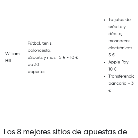
Tarjetas de
crédito y
débito,
monederos
Fútbol, tenis,
electrónicos -
baloncesto,
William
5 €
eSports y más
5 € - 10 €
Hill
Apple Pay -
de 30
10 €
deportes
Transferencia
bancaria - 30
€
Los 8 mejores sitios de apuestas de