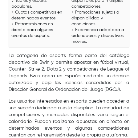
virtuales y esports
disponibles para múltiples
populares.
competiciones.
Cuotas competitivas en
Promociones sujetas a
determinados eventos.
disponibilidad y
Retransmisiones en
condiciones.
directo para algunos
Experiencia adaptada a
eventos de esports.
ordenadores y dispositivos
móviles.
La categoría de esports forma parte del catálogo
deportivo de Bwin y permite apostar en fútbol virtual,
Counter-Strike 2, Dota 2 y competiciones de League of
Legends. Bwin opera en España mediante un dominio
autorizado y bajo las licencias concedidas por la
Dirección General de Ordenación del Juego (DGOJ).
Los usuarios interesados en esports pueden acceder a
una sección dedicada a esta disciplina. La cantidad de
competiciones y mercados disponibles varía según el
calendario. Pueden realizarse apuestas en directo en
determinados eventos y algunas competiciones
cuentan con retransmisión desde la propia plataforma.