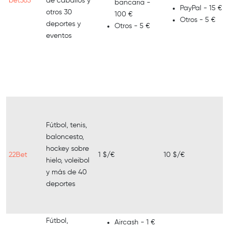
bet365
de caballos y
bancaria -
PayPal - 15 €
otros 30
100 €
Otros - 5 €
deportes y
Otros - 5 €
eventos
Fútbol, tenis,
baloncesto,
hockey sobre
22Bet
1 $/€
10 $/€
hielo, voleibol
y más de 40
deportes
Fútbol,
Aircash - 1 €