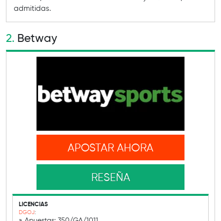
admitidas.
Betway
APOSTAR AHORA
RESEÑA
LICENCIAS
DGOJ
:
Apuestas: 350/GA/1011