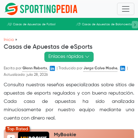
Saltar al contenido principal
›
Casas de Apuestas de Fútbol
Casas de Apuestas de Baloncesto
Inicio
»
Casas de Apuestas de eSports
Enlaces rápidos
Escrito por
Glenn Roberts
,
|
Traducido por
Jorge Calvo Macho
,
|
Actualizado:
julio 28, 2026
Consulta nuestras reseñas especializadas sobre sitios de
apuestas de esports regulados y con buena reputación.
Cada casa de apuestas ha sido analizada
minuciosamente por nuestro equipo mediante una
cuenta con dinero real.
MyBookie