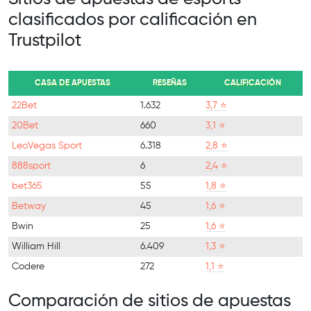
clasificados por calificación en
Trustpilot
CASA DE APUESTAS
RESEÑAS
CALIFICACIÓN
22Bet
1.632
3,7 ⭐
20Bet
660
3,1 ⭐
LeoVegas Sport
6.318
2,8 ⭐
888sport
6
2,4 ⭐
bet365
55
1,8 ⭐
Betway
45
1,6 ⭐
Bwin
25
1,6 ⭐
William Hill
6.409
1,3 ⭐
Codere
272
1,1 ⭐
Comparación de sitios de apuestas