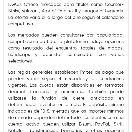
DGOJ. Ofrece mercados para títulos como Counter-
Strike, Valorant, Age of Empires II y League of Legends.
La oferta varía a lo largo del año según el calendario
competitivo.
Los mercados pueden consultarse por popularidad,
competición o partido. La plataforma incluye opciones
como resultado del encuentro, totales de mapas,
hándicaps y apuestas combinadas con varias
selecciones.
Las reglas generales establecen límites de pago que
pueden variar según el mercado y las condiciones
vigentes. Las cuotas están disponibles en formatos
decimal, fraccional y americano. También puede
utilizarse la función de cierre anticipado en
determinados eventos en directo. El depósito mínimo
indicado es de 10 €, mientras que los importes mínimos
de retirada dependen del método. Los clientes con una
cuenta activa pueden utilizar Bizum, PayPal, Skrill,
Neteller, transferencias bancarias y otras opciones