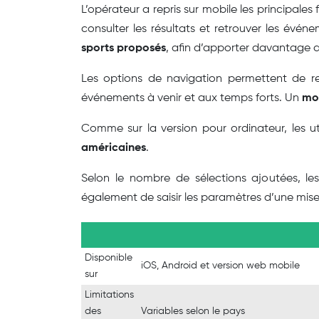
L’opérateur a repris sur mobile les principale
consulter les résultats et retrouver les év
sports proposés
, afin d’apporter davantage d
Les options de navigation permettent de r
événements à venir et aux temps forts. Un
mo
Comme sur la version pour ordinateur, les uti
américaines
.
Selon le nombre de sélections ajoutées, les
également de saisir les paramètres d’une mise 
Disponible
iOS, Android et version web mobile
sur
Limitations
des
Variables selon le pays