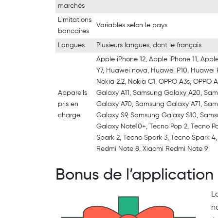
marchés
Limitations
Variables selon le pays
bancaires
Langues
Plusieurs langues, dont le français
Apple iPhone 12, Apple iPhone 11, Appl
Y7, Huawei nova, Huawei P10, Huawei P20, H
Nokia 2.2, Nokia C1, OPPO A3s, OPPO
Appareils
Galaxy A11, Samsung Galaxy A20, Sa
pris en
Galaxy A70, Samsung Galaxy A71, Sa
charge
Galaxy S9, Samsung Galaxy S10, Sam
Galaxy Note10+, Tecno Pop 2, Tecno P
Spark 2, Tecno Spark 3, Tecno Spark 4,
Redmi Note 8, Xiaomi Redmi Note 9
Bonus de l’application
L
n