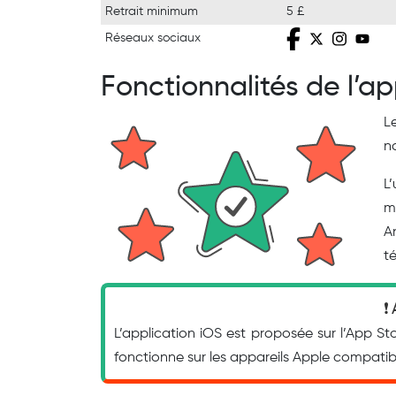
Retrait minimum
5 £
Réseaux sociaux
Fonctionnalités de l’ap
L
na
L
m
A
té
L’application iOS est proposée sur l’App St
fonctionne sur les appareils Apple compatibl