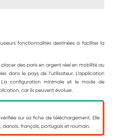
ieurs fonctionnalités destinées à faciliter la
 placer des paris en argent réel en mobilité au
bles dans le pays de l’utilisateur. L’application
. La configuration minimale et le mode de
plication, car ils peuvent évoluer.
érifiée sur sa fiche de téléchargement. Elle
 danois, français, portugais et roumain.