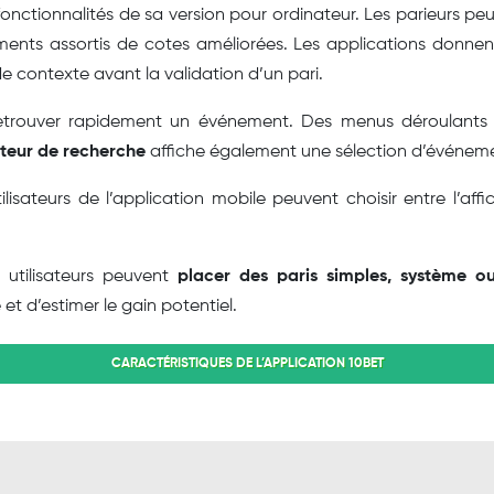
s fonctionnalités de sa version pour ordinateur. Les parieurs
énements assortis de cotes améliorées. Les applications don
e contexte avant la validation d’un pari.
etrouver rapidement un événement. Des menus déroulants
teur de recherche
affiche également une sélection d’événem
lisateurs de l’application mobile peuvent choisir entre l’af
 utilisateurs peuvent
placer des paris simples, système o
et d’estimer le gain potentiel.
CARACTÉRISTIQUES DE L’APPLICATION 10BET