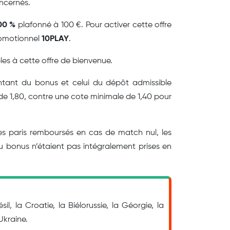
ncernés.
00 %
plafonné à 100 €. Pour activer cette offre
promotionnel
10PLAY
.
bles à cette offre de bienvenue.
ntant du bonus et celui du dépôt admissible
 de 1,80, contre une cote minimale de 1,40 pour
s paris remboursés en cas de match nul, les
u bonus n’étaient pas intégralement prises en
l, la Croatie, la Biélorussie, la Géorgie, la
Ukraine.