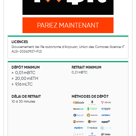
PARIEZ MAINTENANT
LICENCES
Gouvernement de l’île autonome d’Anjouan, Union des Comores (licence n°
ALSI-20240927-FI2)
DÉPÔT MINIMUM
RETRAIT MINIMUM
0,01 mBTC
0,21 mBTC
20,00 mETH
9,16 mLTC
DÉLAI DE RETRAIT
MÉTHODES DE DÉPÔT
10 à 30 minutes