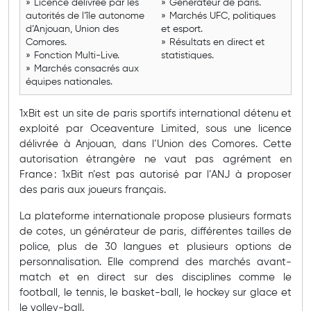
Licence délivrée par les
Générateur de paris.
autorités de l’île autonome
Marchés UFC, politiques
d’Anjouan, Union des
et esport.
Comores.
Résultats en direct et
Fonction Multi-Live.
statistiques.
Marchés consacrés aux
équipes nationales.
1xBit est un site de paris sportifs international détenu et
exploité par Oceaventure Limited, sous une licence
délivrée à Anjouan, dans l’Union des Comores. Cette
autorisation étrangère ne vaut pas agrément en
France : 1xBit n’est pas autorisé par l’ANJ à proposer
des paris aux joueurs français.
La plateforme internationale propose plusieurs formats
de cotes, un générateur de paris, différentes tailles de
police, plus de 30 langues et plusieurs options de
personnalisation. Elle comprend des marchés avant-
match et en direct sur des disciplines comme le
football, le tennis, le basket-ball, le hockey sur glace et
le volley-ball.