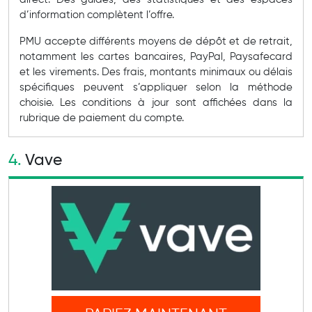
d’information complètent l’offre.
PMU accepte différents moyens de dépôt et de retrait,
notamment les cartes bancaires, PayPal, Paysafecard
et les virements. Des frais, montants minimaux ou délais
spécifiques peuvent s’appliquer selon la méthode
choisie. Les conditions à jour sont affichées dans la
rubrique de paiement du compte.
Vave