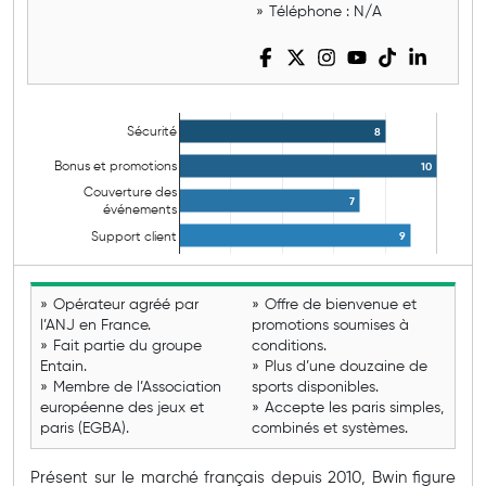
Téléphone : N/A
Sécurité
8
Bonus et promotions
10
Couverture des
7
événements
9
Support client
Opérateur agréé par
Offre de bienvenue et
l’ANJ en France.
promotions soumises à
Fait partie du groupe
conditions.
Entain.
Plus d’une douzaine de
Membre de l’Association
sports disponibles.
européenne des jeux et
Accepte les paris simples,
paris (EGBA).
combinés et systèmes.
Présent sur le marché français depuis 2010, Bwin figure