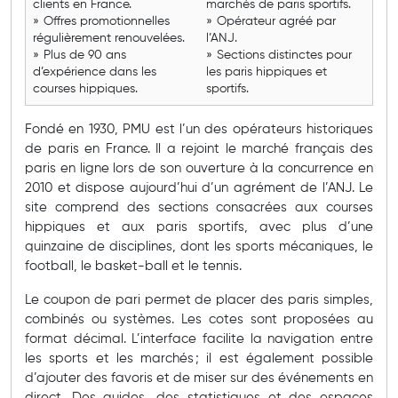
clients en France.
marchés de paris sportifs.
Offres promotionnelles
Opérateur agréé par
régulièrement renouvelées.
l’ANJ.
Plus de 90 ans
Sections distinctes pour
d’expérience dans les
les paris hippiques et
courses hippiques.
sportifs.
Fondé en 1930, PMU est l’un des opérateurs historiques
de paris en France. Il a rejoint le marché français des
paris en ligne lors de son ouverture à la concurrence en
2010 et dispose aujourd’hui d’un agrément de l’ANJ. Le
site comprend des sections consacrées aux courses
hippiques et aux paris sportifs, avec plus d’une
quinzaine de disciplines, dont les sports mécaniques, le
football, le basket-ball et le tennis.
Le coupon de pari permet de placer des paris simples,
combinés ou systèmes. Les cotes sont proposées au
format décimal. L’interface facilite la navigation entre
les sports et les marchés ; il est également possible
d’ajouter des favoris et de miser sur des événements en
direct. Des guides, des statistiques et des espaces