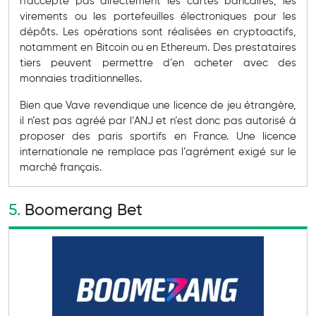
n’accepte pas directement les cartes bancaires, les
virements ou les portefeuilles électroniques pour les
dépôts. Les opérations sont réalisées en cryptoactifs,
notamment en Bitcoin ou en Ethereum. Des prestataires
tiers peuvent permettre d’en acheter avec des
monnaies traditionnelles.
Bien que Vave revendique une licence de jeu étrangère,
il n’est pas agréé par l’ANJ et n’est donc pas autorisé à
proposer des paris sportifs en France. Une licence
internationale ne remplace pas l’agrément exigé sur le
marché français.
Boomerang Bet