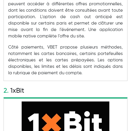
peuvent accéder à différentes offres promotionnelles,
dont les conditions doivent être consultées avant toute
participation. L’option de cash out anticipé est
disponible sur certains paris et permet de clôturer une
mise avant la fin de l’événement. Une application
mobile native complète l’offre du site.
Côté paiements, VBET propose plusieurs méthodes,
notamment les cartes bancaires, certains portefeuilles
électroniques et les cartes prépayées. Les options
disponibles, les limites et les délais sont indiqués dans
la rubrique de paiement du compte.
1xBit