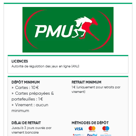
LICENCES
Autorité de régulation des jeux en ligne (ANJ)
DÉPÔT MINIMUM
RETRAIT MINIMUM
Cartes : 10 €
1 € (uniquement pour retraits par
virement)
Cartes prépayées &
portefeuilles : 1 €
Virement : aucun
minimum
DÉLAI DE RETRAIT
MÉTHODES DE DÉPÔT
Jusqu’à 3 jours ouvrés par
virement bancaire