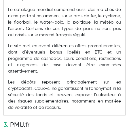
Le catalogue mondial comprend aussi des marchés de
niche portant notamment sur le bras de fer, le cyclisme,
le floorball, le water-polo, la politique, la météo ou
l’esport. Certains de ces types de paris ne sont pas
autorisés sur le marché français régulé.
Le site met en avant différentes offres promotionnelles,
dont d’éventuels bonus libellés en BTC et un
programme de cashback. Leurs conditions, restrictions
et exigences de mise doivent être examinées
attentivement.
Les dépôts reposent principalement sur les
cryptoactifs. Ceux-ci ne garantissent ni l’anonymat ni la
sécurité des fonds et peuvent exposer l’utilisateur à
des risques supplémentaires, notamment en matière
de volatilité et de recours.
PMU.fr