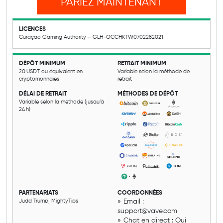
PARIEZ MAINTENANT
LICENCES
Curaçao Gaming Authority – GLH-OCCHKTW0702282021
DÉPÔT MINIMUM
RETRAIT MINIMUM
20 USDT ou équivalent en
Variable selon la méthode de
cryptomonnaies
retrait
DÉLAI DE RETRAIT
MÉTHODES DE DÉPÔT
Variable selon la méthode (jusqu’à
24 h)
PARTENARIATS
COORDONNÉES
Judd Trump, MightyTips
Email :
support@vave.com
Chat en direct : Oui