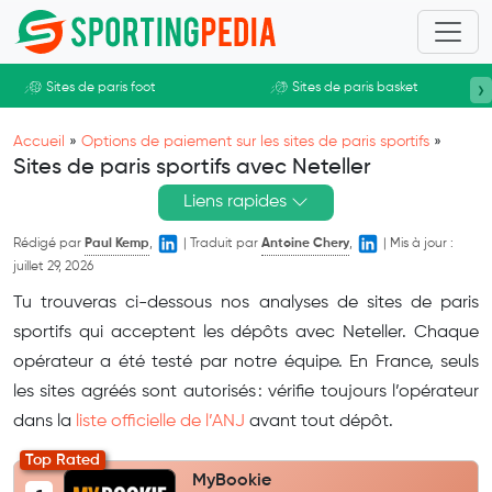
Aller au contenu principal
›
Sites de paris foot
Sites de paris basket
Accueil
»
Options de paiement sur les sites de paris sportifs
»
Sites de paris sportifs avec Neteller
Liens rapides
Rédigé par
Paul Kemp
,
|
Traduit par
Antoine Chery
,
|
Mis à jour :
juillet 29, 2026
Tu trouveras ci-dessous nos analyses de sites de paris
sportifs qui acceptent les dépôts avec Neteller. Chaque
opérateur a été testé par notre équipe. En France, seuls
les sites agréés sont autorisés : vérifie toujours l’opérateur
dans la
liste officielle de l’ANJ
avant tout dépôt.
MyBookie