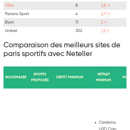
VBet
8
2,8 ⭐
Parions Sport
4
2,7 ⭐
Bwin
11
2 ⭐
Unibet
302
1,2 ⭐
Comparaison des meilleurs sites de
paris sportifs avec Neteller
SPORTS
RETRAIT
BOOKMAKER
DÉPÔT MINIMUM
MISE
PROPOSÉS
MINIMUM
Cardano,
USD Coin,