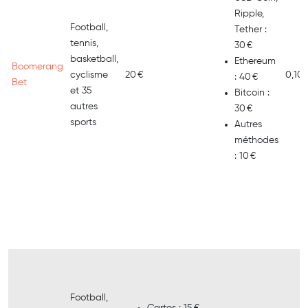
Ripple,
Football,
Tether :
tennis,
30 €
basketball,
Ethereum
Boomerang
cyclisme
20 €
0,10 
: 40 €
Bet
et 35
Bitcoin :
autres
30 €
sports
Autres
méthodes
: 10 €
Football,