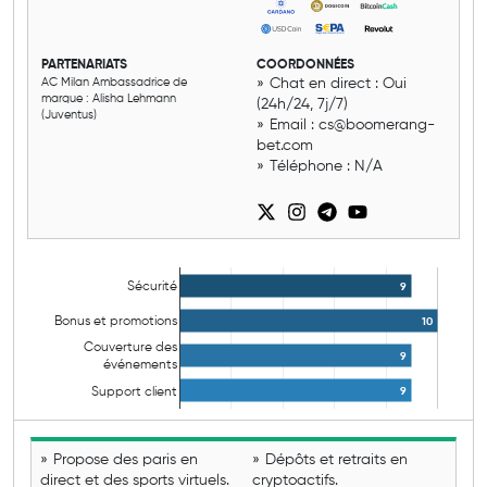
PARTENARIATS
COORDONNÉES
AC Milan Ambassadrice de
Chat en direct : Oui
marque : Alisha Lehmann
(24h/24, 7j/7)
(Juventus)
Email : cs@boomerang-
bet.com
Téléphone : N/A
Sécurité
9
Bonus et promotions
10
Couverture des
9
événements
9
Support client
Propose des paris en
Dépôts et retraits en
direct et des sports virtuels.
cryptoactifs.