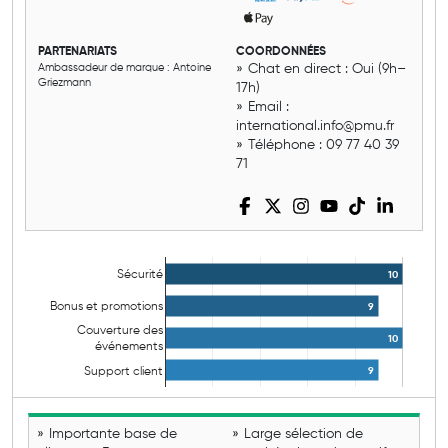
PARTENARIATS
COORDONNÉES
Ambassadeur de marque : Antoine
Chat en direct : Oui (9h–
Griezmann
17h)
Email :
international.info@pmu.fr
Téléphone : 09 77 40 39
71
Sécurité
10
Bonus et promotions
9
Couverture des
10
événements
9
Support client
Importante base de
Large sélection de