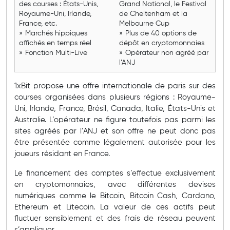
des courses : États-Unis,
Grand National, le Festival
Royaume-Uni, Irlande,
de Cheltenham et la
France, etc.
Melbourne Cup
Marchés hippiques
Plus de 40 options de
affichés en temps réel
dépôt en cryptomonnaies
Fonction Multi-Live
Opérateur non agréé par
l’ANJ
1xBit propose une offre internationale de paris sur des
courses organisées dans plusieurs régions : Royaume-
Uni, Irlande, France, Brésil, Canada, Italie, États-Unis et
Australie. L’opérateur ne figure toutefois pas parmi les
sites agréés par l’ANJ et son offre ne peut donc pas
être présentée comme légalement autorisée pour les
joueurs résidant en France.
Le financement des comptes s’effectue exclusivement
en cryptomonnaies, avec différentes devises
numériques comme le Bitcoin, Bitcoin Cash, Cardano,
Ethereum et Litecoin. La valeur de ces actifs peut
fluctuer sensiblement et des frais de réseau peuvent
s’appliquer.