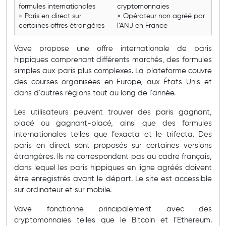
formules internationales
cryptomonnaies
Paris en direct sur
Opérateur non agréé par
certaines offres étrangères
l’ANJ en France
Vave propose une offre internationale de paris
hippiques comprenant différents marchés, des formules
simples aux paris plus complexes. La plateforme couvre
des courses organisées en Europe, aux États-Unis et
dans d’autres régions tout au long de l’année.
Les utilisateurs peuvent trouver des paris gagnant,
placé ou gagnant-placé, ainsi que des formules
internationales telles que l’exacta et le trifecta. Des
paris en direct sont proposés sur certaines versions
étrangères. Ils ne correspondent pas au cadre français,
dans lequel les paris hippiques en ligne agréés doivent
être enregistrés avant le départ. Le site est accessible
sur ordinateur et sur mobile.
Vave fonctionne principalement avec des
cryptomonnaies telles que le Bitcoin et l’Ethereum.