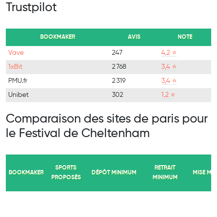
Trustpilot
BOOKMAKER
AVIS
NOTE
Vave
247
4,2 ⭐
1xBit
2 768
3,4 ⭐
PMU.fr
2 319
3,4 ⭐
Unibet
302
1,2 ⭐
Comparaison des sites de paris pour
le Festival de Cheltenham
SPORTS
RETRAIT
BOOKMAKER
DÉPÔT MINIMUM
MISE MI
PROPOSÉS
MINIMUM