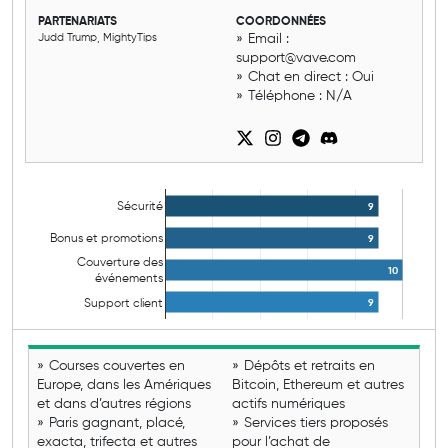
PARTENARIATS
COORDONNÉES
Judd Trump, MightyTips
Email :
support@vave.com
Chat en direct : Oui
Téléphone : N/A
Sécurité
9
Bonus et promotions
9
Couverture des
10
événements
9
Support client
Courses couvertes en
Dépôts et retraits en
Europe, dans les Amériques
Bitcoin, Ethereum et autres
et dans d’autres régions
actifs numériques
Paris gagnant, placé,
Services tiers proposés
exacta, trifecta et autres
pour l’achat de