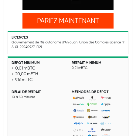
PARIEZ MAINTENANT
LICENCES
Gouvernement de l’île autonome d’Anjouan, Union des Comores (licence n°
ALSI-20240927-FI2)
DÉPÔT MINIMUM
RETRAIT MINIMUM
0,01 mBTC
0,21 mBTC
20,00 mETH
9,16 mLTC
DÉLAI DE RETRAIT
MÉTHODES DE DÉPÔT
10 à 30 minutes