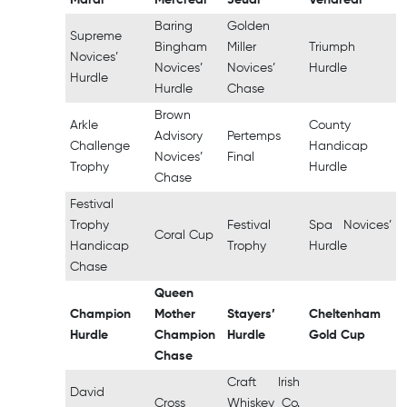
Mardi
Mercredi
Jeudi
Vendredi
Baring
Golden
Supreme
Bingham
Miller
Triumph
Novices’
Novices’
Novices’
Hurdle
Hurdle
Hurdle
Chase
Brown
Arkle
County
Advisory
Pertemps
Challenge
Handicap
Novices’
Final
Trophy
Hurdle
Chase
Festival
Trophy
Festival
Spa Novices’
Coral Cup
Handicap
Trophy
Hurdle
Chase
Queen
Champion
Mother
Stayers’
Cheltenham
Hurdle
Champion
Hurdle
Gold Cup
Chase
Craft Irish
David
Cross
Whiskey Co.