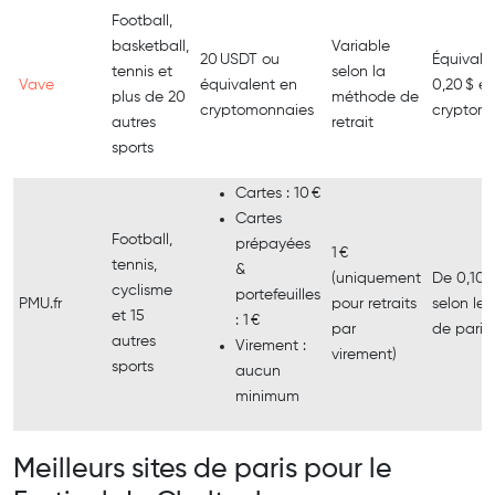
Football,
basketball,
Variable
20 USDT ou
Équivale
tennis et
selon la
Vave
équivalent en
0,20 $ e
plus de 20
méthode de
cryptomonnaies
cryptom
autres
retrait
sports
Cartes : 10 €
Cartes
Football,
prépayées
1 €
tennis,
&
(uniquement
De 0,10 €
cyclisme
portefeuilles
PMU.fr
pour retraits
selon le 
et 15
: 1 €
par
de pari
autres
Virement :
virement)
sports
aucun
minimum
Meilleurs sites de paris pour le