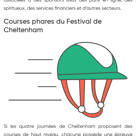
associées à des sponsors issus des paris en ligne, des
spiritueux, des services financiers et d’autres secteurs.
Courses phares du Festival de
Cheltenham
Si les quatre journées de Cheltenham proposent des
courses de haut niveau, chacune possède une épreuve