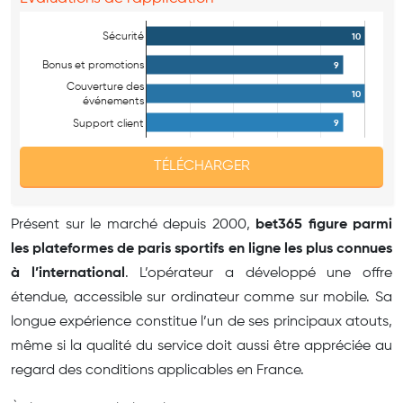
Sécurité
10
Bonus et promotions
9
Couverture des
10
événements
9
Support client
TÉLÉCHARGER
Présent sur le marché depuis 2000,
bet365 figure parmi
les plateformes de paris sportifs en ligne les plus connues
à l’international
. L’opérateur a développé une offre
étendue, accessible sur ordinateur comme sur mobile. Sa
longue expérience constitue l’un de ses principaux atouts,
même si la qualité du service doit aussi être appréciée au
regard des conditions applicables en France.