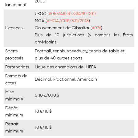
2000
lancement
UKGC (
#055148-R-331498-001)
MGA (
#MGA/CRP/531/2018
)
Licences
Gouvernement de Gibraltar (
#076
)
Plus de 10 juridictions (y compris les États
américains)
Sports
Football, tennis, speedway, tennis de table et
proposés
plus de 40 autres sports
Partenariats
Ligue des champions de l'UEFA
Formats de
Décimal, Fractionnel, Américain
cotes
Mise
0,10 €/0,10 $
minimale
Dépôt
10 €/10 $
minimum
Retrait
10 €/10 $
minimum