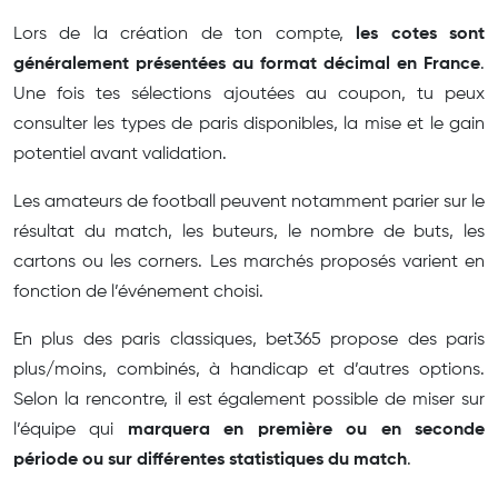
Lors de la création de ton compte,
les cotes sont
généralement présentées au format décimal en France
.
Une fois tes sélections ajoutées au coupon, tu peux
consulter les types de paris disponibles, la mise et le gain
potentiel avant validation.
Les amateurs de football peuvent notamment parier sur le
résultat du match, les buteurs, le nombre de buts, les
cartons ou les corners. Les marchés proposés varient en
fonction de l’événement choisi.
En plus des paris classiques, bet365 propose des paris
plus/moins, combinés, à handicap et d’autres options.
Selon la rencontre, il est également possible de miser sur
l’équipe qui
marquera en première ou en seconde
période ou sur différentes statistiques du match
.