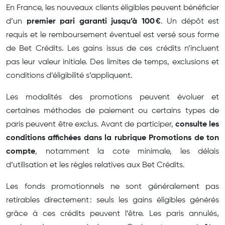
En France, les nouveaux clients éligibles peuvent bénéficier
d’un
premier pari garanti jusqu’à 100 €
. Un dépôt est
requis et le remboursement éventuel est versé sous forme
de Bet Crédits. Les gains issus de ces crédits n’incluent
pas leur valeur initiale. Des limites de temps, exclusions et
conditions d’éligibilité s’appliquent.
Les modalités des promotions peuvent évoluer et
certaines méthodes de paiement ou certains types de
paris peuvent être exclus. Avant de participer,
consulte les
conditions affichées dans la rubrique Promotions de ton
compte
, notamment la cote minimale, les délais
d’utilisation et les règles relatives aux Bet Crédits.
Les fonds promotionnels ne sont généralement pas
retirables directement : seuls les gains éligibles générés
grâce à ces crédits peuvent l’être. Les paris annulés,