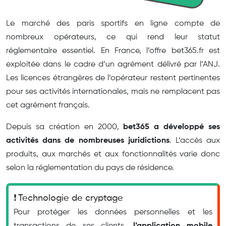
Le marché des paris sportifs en ligne compte de
nombreux opérateurs, ce qui rend leur statut
réglementaire essentiel. En France, l’offre bet365.fr est
exploitée dans le cadre d’un agrément délivré par l’ANJ.
Les licences étrangères de l’opérateur restent pertinentes
pour ses activités internationales, mais ne remplacent pas
cet agrément français.
Depuis sa création en 2000,
bet365 a développé ses
activités dans de nombreuses juridictions
. L’accès aux
produits, aux marchés et aux fonctionnalités varie donc
selon la réglementation du pays de résidence.
Technologie de cryptage
Pour protéger les données personnelles et les