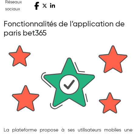
Réseaux
sociaux
Fonctionnalités de l’application de
paris bet365
La plateforme propose à ses utilisateurs mobiles une