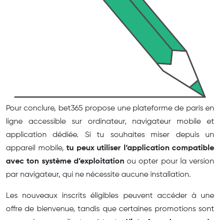
Pour conclure, bet365 propose une plateforme de paris en
ligne accessible sur ordinateur, navigateur mobile et
application dédiée. Si tu souhaites miser depuis un
appareil mobile,
tu peux utiliser l’application compatible
avec ton système d’exploitation
ou opter pour la version
par navigateur, qui ne nécessite aucune installation.
Les nouveaux inscrits éligibles peuvent accéder à une
offre de bienvenue, tandis que certaines promotions sont