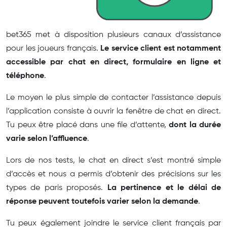
bet365 met à disposition plusieurs canaux d’assistance
pour les joueurs français.
Le service client est notamment
accessible par chat en direct, formulaire en ligne et
téléphone
.
Le moyen le plus simple de contacter l’assistance depuis
l’application consiste à ouvrir la fenêtre de chat en direct.
Tu peux être placé dans une file d’attente,
dont la durée
varie selon l’affluence
.
Lors de nos tests, le chat en direct s’est montré simple
d’accès et nous a permis d’obtenir des précisions sur les
types de paris proposés.
La pertinence et le délai de
réponse peuvent toutefois varier selon la demande
.
Tu peux également joindre le service client français par