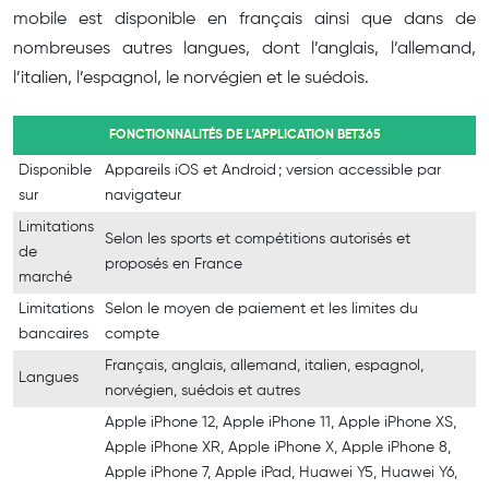
mobile est disponible en français ainsi que dans de
nombreuses autres langues, dont l’anglais, l’allemand,
l’italien, l’espagnol, le norvégien et le suédois.
FONCTIONNALITÉS DE L’APPLICATION BET365
Disponible
Appareils iOS et Android ; version accessible par
sur
navigateur
Limitations
Selon les sports et compétitions autorisés et
de
proposés en France
marché
Limitations
Selon le moyen de paiement et les limites du
bancaires
compte
Français, anglais, allemand, italien, espagnol,
Langues
norvégien, suédois et autres
Apple iPhone 12, Apple iPhone 11, Apple iPhone XS,
Apple iPhone XR, Apple iPhone X, Apple iPhone 8,
Apple iPhone 7, Apple iPad, Huawei Y5, Huawei Y6,