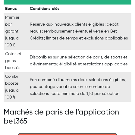
Bonus
Conditions clés
Premier
pari
Réservé aux nouveaux clients éligibles ; dépôt
garanti
requis ; remboursement éventuel versé en Bet
jusqu’à
Crédits ; limites de temps et exclusions applicables
100 €
Cotes et
Disponibles sur une sélection de paris, de sports et
gains
d’événements ; éligibilité et restrictions applicables
boostés
Combi
Pari combiné d’au moins deux sélections éligibles ;
boosté
pourcentage variable selon le nombre de
jusqu’à
sélections ; cote minimale de 1,10 par sélection
100 %
Marchés de paris de l’application
bet365