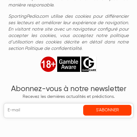
manière responsable.
SportingPedia.com utilise des cookies pour différencier
ses lecteurs et améliorer leur expérience de navigation.
En visitant notre site avec un navigateur configuré pour
accepter les cookies, vous acceptez notre politique
d’utilisation des cookies décrite en détail dans notre
section Politique de confidentialité.
Abonnez-vous à notre newsletter
Recevez les dernières actualités et prédictions.