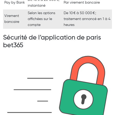
Pay by Bank
Par virement bancaire
instantané
Selon les options
De 10 € à 50 000 € ;
Virement
affichées sur le
traitement annoncé en 1 à 4
bancaire
compte
heures
Sécurité de l’application de paris
bet365