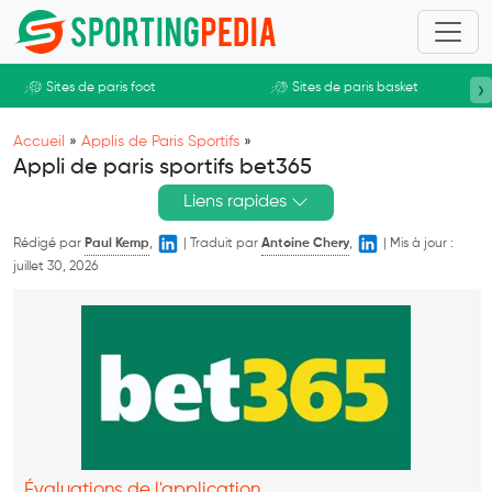
Aller au contenu principal
›
Sites de paris foot
Sites de paris basket
Accueil
»
Applis de Paris Sportifs
»
Appli de paris sportifs bet365
Liens rapides
Rédigé par
Paul Kemp
,
|
Traduit par
Antoine Chery
,
|
Mis à jour :
juillet 30, 2026
Évaluations de l'application