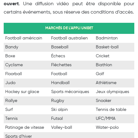
ouvert
. Une diffusion vidéo peut être disponible pour
certains événements, sous réserve des conditions d’accès.
MARCHÉS DE L’APPLI UNIBET
Football américain
Football australien
Badminton
Bandy
Baseball
Basket-ball
Boxe
Échecs
Cricket
Cyclisme
Fléchettes
Biathlon
Floorball
Football
Golf
Judo
Handball
Athlétisme
Hockey sur glace
Sports mécaniques
Jeux olympiques
Rallye
Rugby
Snooker
Surf
Ski alpin
Tennis de table
Tennis
Futsal
UFC/MMA
Patinage de vitesse
Volley-ball
Water-polo
Sports d’hiver