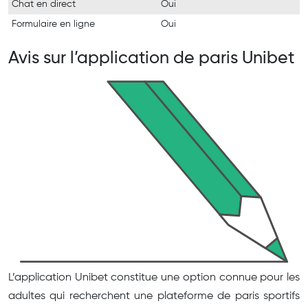
Chat en direct
Oui
Formulaire en ligne
Oui
Avis sur l’application de paris Unibet
L’application Unibet constitue une option connue pour les
adultes qui recherchent une plateforme de paris sportifs