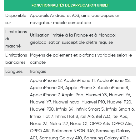
FONCTIONNALITÉS DE L’APPLICATION UNIBET
Disponible
Appareils Android et iOS, ainsi que depuis un
sur
navigateur mobile compatible
Limitations
Utilisation limitée à la France et à Monaco ;
du
géolocalisation susceptible d’être requise
marché
Limitations
Moyens de paiement et plafonds variables selon le
bancaires
compte
Langues
français
Apple iPhone 12, Apple iPhone 11, Apple iPhone XS,
Apple iPhone XR, Apple iPhone X, Apple iPhone 8,
Apple iPhone 7, Apple iPad, Huawei Y5, Huawei Y6,
Huawei Y7, Huawei nova, Huawei P10, Huawei P20,
Huawei P30, Infinix S4, Infinix Smart 5, Infinix Smart 6,
Infinix Hot 7, Infinix Hot 8, itel A16, itel A33, itel A56,
Nokia 2.1, Nokia 2.2, Nokia C1, OPPO A3s, OPPO A5s,
OPPO A1K, Safaricom NEON RAY, Samsung Galaxy
A01, Samsung Galaxy A10, Samsung Galaxy A10s,