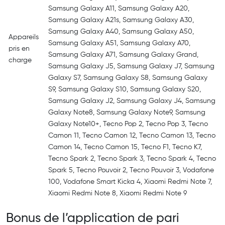
Samsung Galaxy A11, Samsung Galaxy A20,
Samsung Galaxy A21s, Samsung Galaxy A30,
Samsung Galaxy A40, Samsung Galaxy A50,
Appareils
Samsung Galaxy A51, Samsung Galaxy A70,
pris en
Samsung Galaxy A71, Samsung Galaxy Grand,
charge
Samsung Galaxy J5, Samsung Galaxy J7, Samsung
Galaxy S7, Samsung Galaxy S8, Samsung Galaxy
S9, Samsung Galaxy S10, Samsung Galaxy S20,
Samsung Galaxy J2, Samsung Galaxy J4, Samsung
Galaxy Note8, Samsung Galaxy Note9, Samsung
Galaxy Note10+, Tecno Pop 2, Tecno Pop 3, Tecno
Camon 11, Tecno Camon 12, Tecno Camon 13, Tecno
Camon 14, Tecno Camon 15, Tecno F1, Tecno K7,
Tecno Spark 2, Tecno Spark 3, Tecno Spark 4, Tecno
Spark 5, Tecno Pouvoir 2, Tecno Pouvoir 3, Vodafone
100, Vodafone Smart Kicka 4, Xiaomi Redmi Note 7,
Xiaomi Redmi Note 8, Xiaomi Redmi Note 9
Bonus de l’application de pari