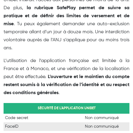
Unibet interdit l’accès aux personnes de moins de 18 ans.
De plus,
la rubrique SafePlay permet de suivre sa
pratique et de définir des limites de versement et de
mise
. Tu peux également demander une auto-exclusion
temporaire allant d’un jour à douze mois. Une interdiction
volontaire auprès de l’ANJ s’applique pour au moins trois
ans.
L’utilisation de l’application française est limitée à la
France et à Monaco, et une vérification de la localisation
peut être effectuée.
L’ouverture et le maintien du compte
restent soumis à la vérification de l’identité et au respect
des conditions générales
.
SÉCURITÉ DE L’APPLICATION UNIBET
Code secret
Non communiqué
FaceID
Non communiqué