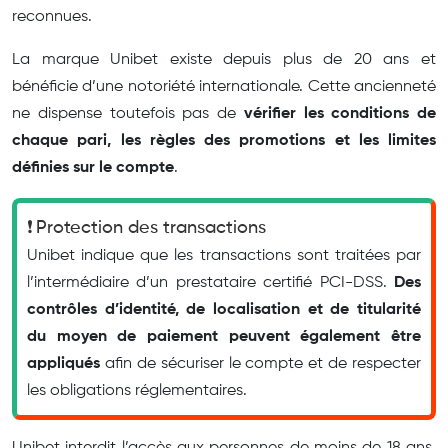
reconnues.
La marque Unibet existe depuis plus de 20 ans et
bénéficie d’une notoriété internationale. Cette ancienneté
ne dispense toutefois pas de
vérifier les conditions de
chaque pari, les règles des promotions et les limites
définies sur le compte
.
Protection des transactions
Unibet indique que les transactions sont traitées par
l’intermédiaire d’un prestataire certifié PCI-DSS.
Des
contrôles d’identité, de localisation et de titularité
du moyen de paiement peuvent également être
appliqués
afin de sécuriser le compte et de respecter
les obligations réglementaires.