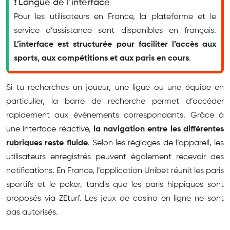
Langue de l’interface
Pour les utilisateurs en France, la plateforme et le
service d’assistance sont disponibles en français.
L’interface est structurée pour faciliter l’accès aux
sports, aux compétitions et aux paris en cours
.
Si tu recherches un joueur, une ligue ou une équipe en
particulier, la barre de recherche permet d’accéder
rapidement aux événements correspondants. Grâce à
une interface réactive,
la navigation entre les différentes
rubriques reste fluide
. Selon les réglages de l’appareil, les
utilisateurs enregistrés peuvent également recevoir des
notifications. En France, l’application Unibet réunit les paris
sportifs et le poker, tandis que les paris hippiques sont
proposés via ZEturf. Les jeux de casino en ligne ne sont
pas autorisés.