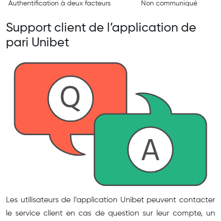
Authentification à deux facteurs
Non communiqué
Support client de l’application de
pari Unibet
Les utilisateurs de l’application Unibet peuvent contacter
le service client en cas de question sur leur compte, un