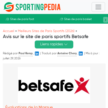
Aller au contenu principal
›
Sites de paris foot
Sites de paris basket
Accueil
»
Meilleurs Sites de Paris Sportifs (2026)
»
Avis sur le site de paris sportifs Betsafe
Liens rapides
Rédigé par
Paul Kemp
,
|
Traduit par
Antoine Chery
,
|
Mis à jour :
juillet 29, 2026
Évaluations de la Marque