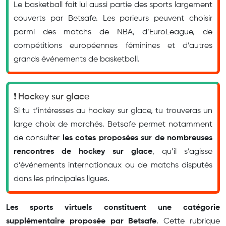
Le basketball fait lui aussi partie des sports largement
couverts par Betsafe. Les parieurs peuvent choisir
parmi des matchs de NBA, d’EuroLeague, de
compétitions européennes féminines et d’autres
grands événements de basketball.
Hockey sur glace
Si tu t’intéresses au hockey sur glace, tu trouveras un
large choix de marchés. Betsafe permet notamment
de consulter
les cotes proposées sur de nombreuses
rencontres de hockey sur glace
, qu’il s’agisse
d’événements internationaux ou de matchs disputés
dans les principales ligues.
Les sports virtuels constituent une catégorie
supplémentaire proposée par Betsafe
. Cette rubrique