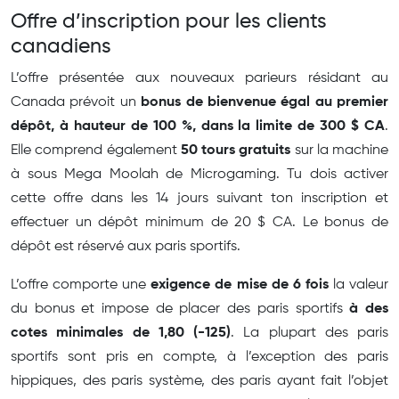
Offre d’inscription pour les clients
canadiens
L’offre présentée aux nouveaux parieurs résidant au
Canada prévoit un
bonus de bienvenue égal au premier
dépôt, à hauteur de 100 %, dans la limite de 300 $ CA
.
Elle comprend également
50 tours gratuits
sur la machine
à sous Mega Moolah de Microgaming. Tu dois activer
cette offre dans les 14 jours suivant ton inscription et
effectuer un dépôt minimum de 20 $ CA. Le bonus de
dépôt est réservé aux paris sportifs.
L’offre comporte une
exigence de mise de 6 fois
la valeur
du bonus et impose de placer des paris sportifs
à des
cotes minimales de 1,80 (-125)
. La plupart des paris
sportifs sont pris en compte, à l’exception des paris
hippiques, des paris système, des paris ayant fait l’objet