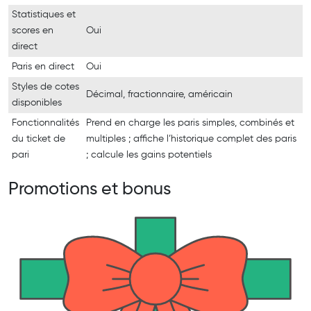
Statistiques et
scores en
Oui
direct
Paris en direct
Oui
Styles de cotes
Décimal, fractionnaire, américain
disponibles
Fonctionnalités
Prend en charge les paris simples, combinés et
du ticket de
multiples ; affiche l’historique complet des paris
pari
; calcule les gains potentiels
Promotions et bonus