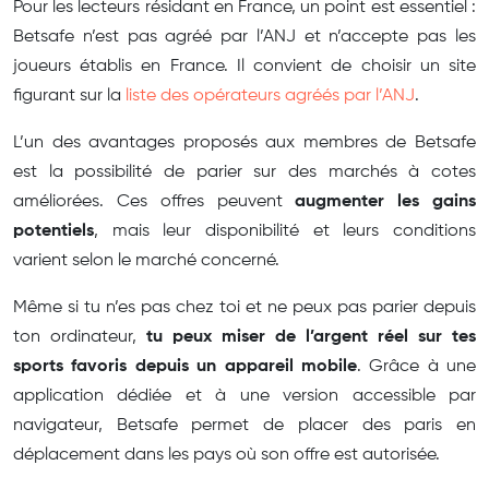
Pour les lecteurs résidant en France, un point est essentiel :
Betsafe n’est pas agréé par l’ANJ et n’accepte pas les
joueurs établis en France. Il convient de choisir un site
figurant sur la
liste des opérateurs agréés par l’ANJ
.
L’un des avantages proposés aux membres de Betsafe
est la possibilité de parier sur des marchés à cotes
améliorées. Ces offres peuvent
augmenter les gains
potentiels
, mais leur disponibilité et leurs conditions
varient selon le marché concerné.
Même si tu n’es pas chez toi et ne peux pas parier depuis
ton ordinateur,
tu peux miser de l’argent réel sur tes
sports favoris depuis un appareil mobile
. Grâce à une
application dédiée et à une version accessible par
navigateur, Betsafe permet de placer des paris en
déplacement dans les pays où son offre est autorisée.