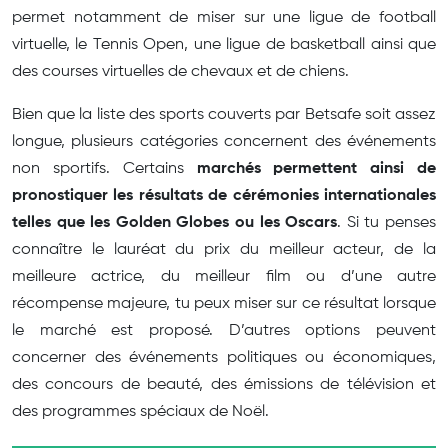
permet notamment de miser sur une ligue de football
virtuelle, le Tennis Open, une ligue de basketball ainsi que
des courses virtuelles de chevaux et de chiens.
Bien que la liste des sports couverts par Betsafe soit assez
longue, plusieurs catégories concernent des événements
non sportifs. Certains
marchés permettent ainsi de
pronostiquer les résultats de cérémonies internationales
telles que les Golden Globes ou les Oscars
. Si tu penses
connaître le lauréat du prix du meilleur acteur, de la
meilleure actrice, du meilleur film ou d’une autre
récompense majeure, tu peux miser sur ce résultat lorsque
le marché est proposé. D’autres options peuvent
concerner des événements politiques ou économiques,
des concours de beauté, des émissions de télévision et
des programmes spéciaux de Noël.