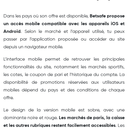
Dans les pays où son offre est disponible,
Betsafe propose
un accès mobile compatible avec les appareils iOS et
Android
. Selon le marché et l’appareil utilisé, tu peux
passer par l’application proposée ou accéder au site
depuis un navigateur mobile.
L’interface mobile permet de retrouver les principales
fonctionnalités du site, notamment les marchés sportifs,
les cotes, le coupon de pari et l’historique du compte. La
disponibilité de promotions réservées aux utilisateurs
mobiles dépend du pays et des conditions de chaque
offre.
Le design de la version mobile est sobre, avec une
dominante noire et rouge.
Les marchés de paris, la caisse
et les autres rubriques restent facilement accessibles
. Les