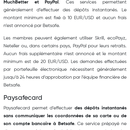
MuchBetter et PayPal
. Ces services permettent
généralement d’effectuer des dépôts instantanés. Le
montant minimum est fixé à 10 EUR/USD et aucun frais
n’est annoncé par Betsafe.
Les membres peuvent également utiliser Skrill, ecoPayz,
Neteller ou, dans certains pays, PayPal pour leurs retraits.
Aucun frais supplémentaire n’est annoncé et le montant
minimum est de 20 EUR/USD. Les demandes effectuées
par portefeuille électronique nécessitent généralement
jusqu’à 24 heures d’approbation par l’équipe financière de
Betsafe.
Paysafecard
Paysafecard permet d’effectuer
des dépôts instantanés
sans communiquer les coordonnées de sa carte ou de
son compte bancaire à Betsafe
. Ce service prépayé ne