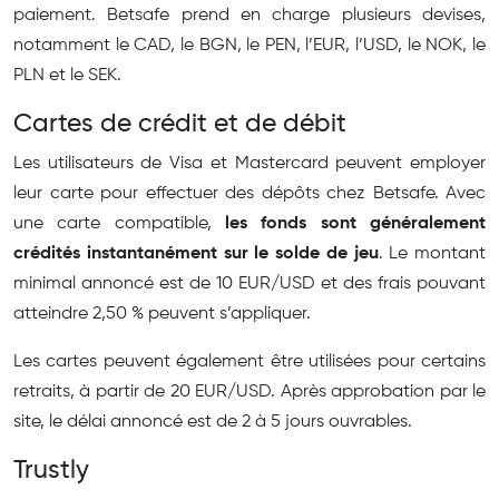
paiement. Betsafe prend en charge plusieurs devises,
notamment le CAD, le BGN, le PEN, l’EUR, l’USD, le NOK, le
PLN et le SEK.
Cartes de crédit et de débit
Les utilisateurs de Visa et Mastercard peuvent employer
leur carte pour effectuer des dépôts chez Betsafe. Avec
une carte compatible,
les fonds sont généralement
crédités instantanément sur le solde de jeu
. Le montant
minimal annoncé est de 10 EUR/USD et des frais pouvant
atteindre 2,50 % peuvent s’appliquer.
Les cartes peuvent également être utilisées pour certains
retraits, à partir de 20 EUR/USD. Après approbation par le
site, le délai annoncé est de 2 à 5 jours ouvrables.
Trustly