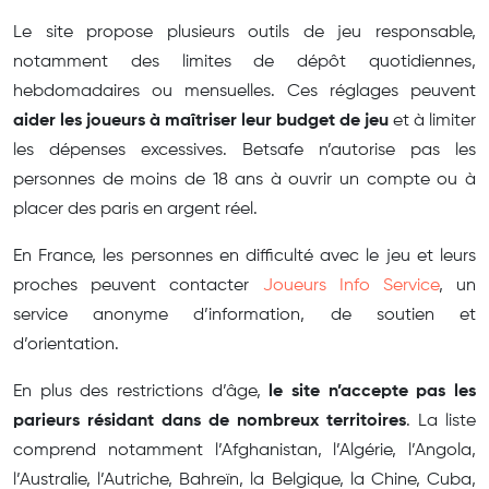
Le site propose plusieurs outils de jeu responsable,
notamment des limites de dépôt quotidiennes,
hebdomadaires ou mensuelles. Ces réglages peuvent
aider les joueurs à maîtriser leur budget de jeu
et à limiter
les dépenses excessives. Betsafe n’autorise pas les
personnes de moins de 18 ans à ouvrir un compte ou à
placer des paris en argent réel.
En France, les personnes en difficulté avec le jeu et leurs
proches peuvent contacter
Joueurs Info Service
, un
service anonyme d’information, de soutien et
d’orientation.
En plus des restrictions d’âge,
le site n’accepte pas les
parieurs résidant dans de nombreux territoires
. La liste
comprend notamment l’Afghanistan, l’Algérie, l’Angola,
l’Australie, l’Autriche, Bahreïn, la Belgique, la Chine, Cuba,