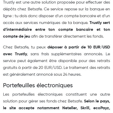
Trustly est une autre solution proposée pour effectuer des
dépôts chez Betsafe. Ce service repose sur la banque en
ligne : tu dois donc disposer d’un compte bancaire et d’un
accès aux services numériques de ta banque.
Trustly sert
d’intermédiaire entre ton compte bancaire et ton
compte de jeu
afin de transférer directement les fonds.
Chez Betsafe, tu peux
déposer à partir de 10 EUR/USD
avec Trustly
, sans frais supplémentaires annoncés. Le
service peut également être disponible pour des retraits
gratuits à partir de 20 EUR/USD. Le traitement des retraits
est généralement annoncé sous 24 heures.
Portefeuilles électroniques
Les portefeuilles électroniques constituent une autre
solution pour gérer ses fonds chez Betsafe.
Selon le pays,
le site accepte notamment Neteller, Skrill, ecoPayz,