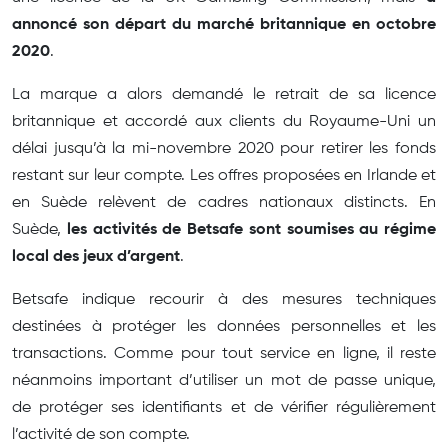
annoncé son départ du marché britannique en octobre
2020
.
La marque a alors demandé le retrait de sa licence
britannique et accordé aux clients du Royaume-Uni un
délai jusqu’à la mi-novembre 2020 pour retirer les fonds
restant sur leur compte. Les offres proposées en Irlande et
en Suède relèvent de cadres nationaux distincts. En
Suède,
les activités de Betsafe sont soumises au régime
local des jeux d’argent
.
Betsafe indique recourir à des mesures techniques
destinées à protéger les données personnelles et les
transactions. Comme pour tout service en ligne, il reste
néanmoins important d’utiliser un mot de passe unique,
de protéger ses identifiants et de vérifier régulièrement
l’activité de son compte.