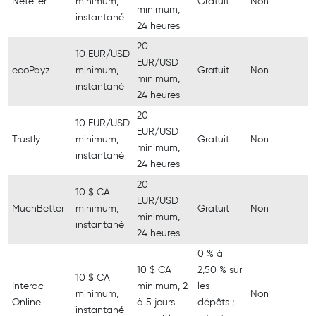
Neteller
minimum,
Gratuit
Non
minimum,
instantané
24 heures
20
10 EUR/USD
EUR/USD
ecoPayz
minimum,
Gratuit
Non
minimum,
instantané
24 heures
20
10 EUR/USD
EUR/USD
Trustly
minimum,
Gratuit
Non
minimum,
instantané
24 heures
20
10 $ CA
EUR/USD
MuchBetter
minimum,
Gratuit
Non
minimum,
instantané
24 heures
0 % à
10 $ CA
2,50 % sur
10 $ CA
Interac
minimum, 2
les
minimum,
Non
Online
à 5 jours
dépôts ;
instantané