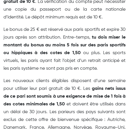
gratuit de 10 €
. La vérification du compte peut nécessiter
une copie du passeport ou de la carte nationale
d’identité. Le dépôt minimum requis est de 10 €.
Le bonus de 25 € est réservé aux paris sportifs et expire 30
jours après son attribution. Entre-temps,
tu dois miser le
montant du bonus au moins 5 fois sur des paris sportifs
ou hippiques à des cotes de 1,50
ou plus. Les sports
virtuels, les paris ayant fait l’objet d’un retrait anticipé et
les paris système ne sont pas pris en compte.
Les nouveaux clients éligibles disposent d’une semaine
pour utiliser leur pari gratuit de 10 €. Les
gains nets issus
de ce pari sont soumis à une exigence de mise de 1 fois à
des cotes minimales de 1,50
et doivent être utilisés dans
un délai de 30 jours. Les parieurs des pays suivants sont
exclus de cette offre de bienvenue spécifique : Autriche,
Danemark, France, Allemagne, Norvège, Royaume-Uni,