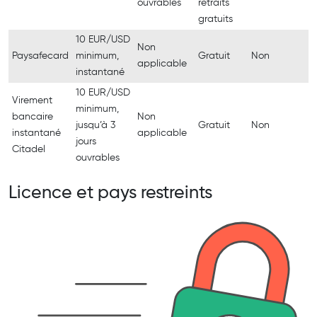
ouvrables
retraits
gratuits
10 EUR/USD
Non
Paysafecard
minimum,
Gratuit
Non
applicable
instantané
10 EUR/USD
Virement
minimum,
bancaire
Non
jusqu’à 3
Gratuit
Non
instantané
applicable
jours
Citadel
ouvrables
Licence et pays restreints