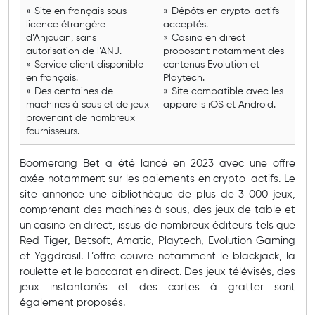
Site en français sous
Dépôts en crypto-actifs
licence étrangère
acceptés.
d’Anjouan, sans
Casino en direct
autorisation de l’ANJ.
proposant notamment des
Service client disponible
contenus Evolution et
en français.
Playtech.
Des centaines de
Site compatible avec les
machines à sous et de jeux
appareils iOS et Android.
provenant de nombreux
fournisseurs.
Boomerang Bet a été lancé en 2023 avec une offre
axée notamment sur les paiements en crypto-actifs. Le
site annonce une bibliothèque de plus de 3 000 jeux,
comprenant des machines à sous, des jeux de table et
un casino en direct, issus de nombreux éditeurs tels que
Red Tiger, Betsoft, Amatic, Playtech, Evolution Gaming
et Yggdrasil. L’offre couvre notamment le blackjack, la
roulette et le baccarat en direct. Des jeux télévisés, des
jeux instantanés et des cartes à gratter sont
également proposés.