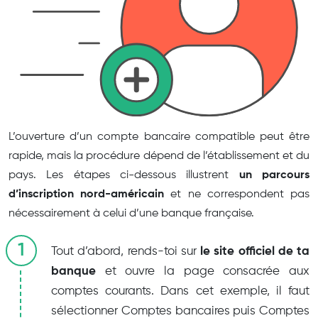
L’ouverture d’un compte bancaire compatible peut être
rapide, mais la procédure dépend de l’établissement et du
pays. Les étapes ci-dessous illustrent
un parcours
d’inscription nord-américain
et ne correspondent pas
nécessairement à celui d’une banque française.
Tout d’abord, rends-toi sur
le site officiel de ta
banque
et ouvre la page consacrée aux
comptes courants. Dans cet exemple, il faut
sélectionner Comptes bancaires puis Comptes