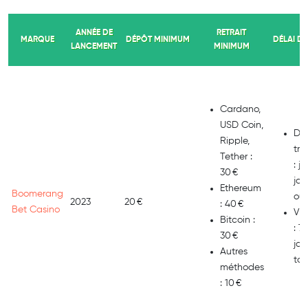
ANNÉE DE
RETRAIT
MARQUE
DÉPÔT MINIMUM
DÉLAI DE
LANCEMENT
MINIMUM
Cardano,
USD Coin,
Dél
Ripple,
tra
Tether :
: j
30 €
jou
Ethereum
Boomerang
ouv
2023
20 €
: 40 €
Bet Casino
Vir
Bitcoin :
: 7
30 €
jou
Autres
tot
méthodes
: 10 €