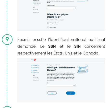
Fournis ensuite l’identifiant national ou fiscal
demandé. Le
SSN
et le
SIN
concernent
respectivement les États-Unis et le Canada.