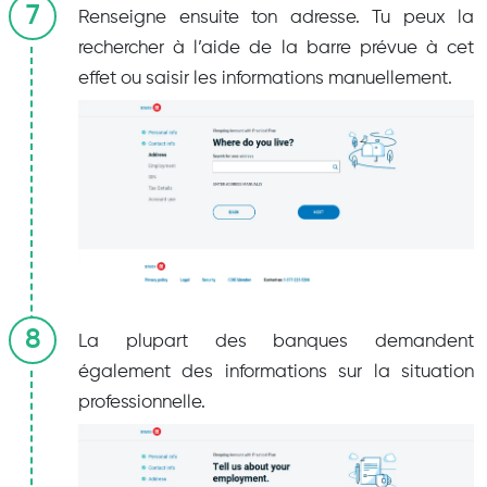
Renseigne ensuite ton adresse. Tu peux la
rechercher à l’aide de la barre prévue à cet
effet ou saisir les informations manuellement.
La plupart des banques demandent
également des informations sur la situation
professionnelle.