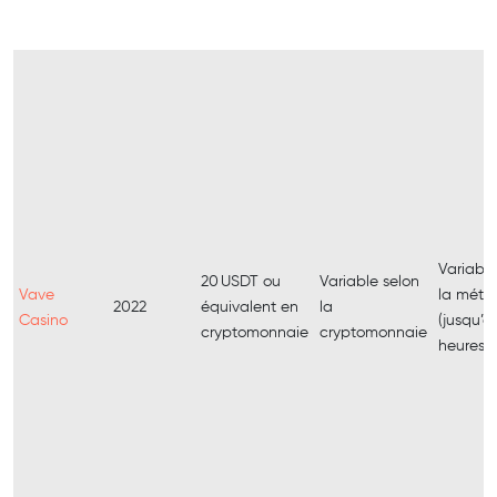
Variable
20 USDT ou
Variable selon
Vave
la méth
2022
équivalent en
la
Casino
(jusqu’à
cryptomonnaie
cryptomonnaie
heures)