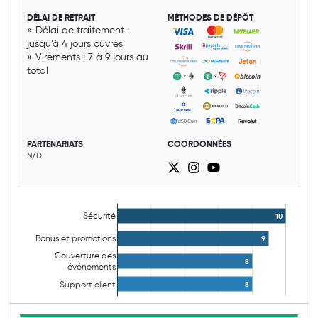
DÉLAI DE RETRAIT
MÉTHODES DE DÉPÔT
Délai de traitement :
jusqu’à 4 jours ouvrés
Virements : 7 à 9 jours au
total
PARTENARIATS
COORDONNÉES
N/D
Sécurité
10
Bonus et promotions
9
Couverture des
8
événements
8
Support client