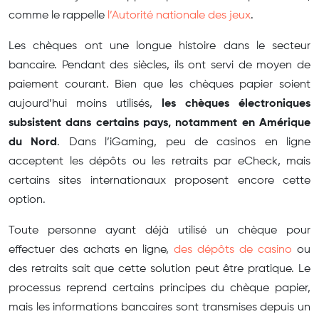
comme le rappelle
l’Autorité nationale des jeux
.
Les chèques ont une longue histoire dans le secteur
bancaire. Pendant des siècles, ils ont servi de moyen de
paiement courant. Bien que les chèques papier soient
aujourd’hui moins utilisés,
les chèques électroniques
subsistent dans certains pays, notamment en Amérique
du Nord
. Dans l’iGaming, peu de casinos en ligne
acceptent les dépôts ou les retraits par eCheck, mais
certains sites internationaux proposent encore cette
option.
Toute personne ayant déjà utilisé un chèque pour
effectuer des achats en ligne,
des dépôts de casino
ou
des retraits sait que cette solution peut être pratique. Le
processus reprend certains principes du chèque papier,
mais les informations bancaires sont transmises depuis un