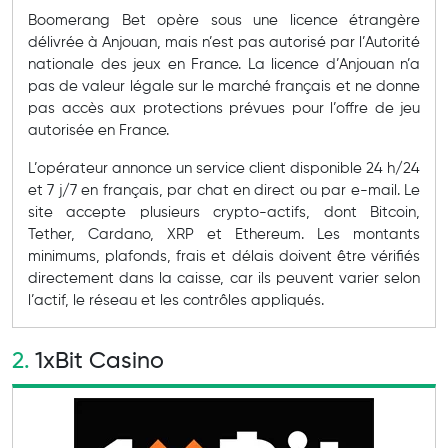
Boomerang Bet opère sous une licence étrangère
délivrée à Anjouan, mais n’est pas autorisé par l’Autorité
nationale des jeux en France. La licence d’Anjouan n’a
pas de valeur légale sur le marché français et ne donne
pas accès aux protections prévues pour l’offre de jeu
autorisée en France.
L’opérateur annonce un service client disponible 24 h/24
et 7 j/7 en français, par chat en direct ou par e-mail. Le
site accepte plusieurs crypto-actifs, dont Bitcoin,
Tether, Cardano, XRP et Ethereum. Les montants
minimums, plafonds, frais et délais doivent être vérifiés
directement dans la caisse, car ils peuvent varier selon
l’actif, le réseau et les contrôles appliqués.
1xBit Casino