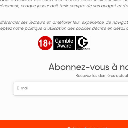
vénement, chaque joueur doit tenir compte de son budget et s’assu
fférencier ses lecteurs et améliorer leur expérience de navigat
ptez notre politique d’utilisation des cookies décrite en détail d
Abonnez-vous à no
Recevez les dernières actuali