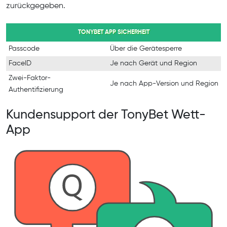
zurückgegeben.
TONYBET APP SICHERHEIT
Passcode
Über die Gerätesperre
FaceID
Je nach Gerät und Region
Zwei-Faktor-
Je nach App-Version und Region
Authentifizierung
Kundensupport der TonyBet Wett-
App