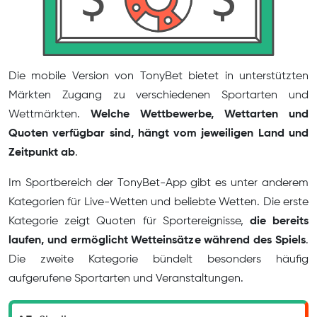
Die mobile Version von TonyBet bietet in unterstützten
Märkten Zugang zu verschiedenen Sportarten und
Wettmärkten.
Welche Wettbewerbe, Wettarten und
Quoten verfügbar sind, hängt vom jeweiligen Land und
Zeitpunkt ab
.
Im Sportbereich der TonyBet-App gibt es unter anderem
Kategorien für Live-Wetten und beliebte Wetten. Die erste
Kategorie zeigt Quoten für Sportereignisse,
die bereits
laufen, und ermöglicht Wetteinsätze während des Spiels
.
Die zweite Kategorie bündelt besonders häufig
aufgerufene Sportarten und Veranstaltungen.