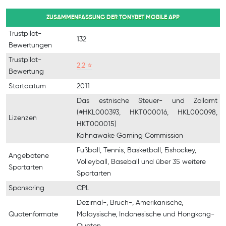
ZUSAMMENFASSUNG DER TONYBET MOBILE APP
Trustpilot-
132
Bewertungen
Trustpilot-
2,2 ⭐
Bewertung
Startdatum
2011
Das estnische Steuer- und Zollamt
(#HKL000393, HKT000016, HKL000098,
Lizenzen
HKT000015)
Kahnawake Gaming Commission
Fußball, Tennis, Basketball, Eishockey,
Angebotene
Volleyball, Baseball und über 35 weitere
Sportarten
Sportarten
Sponsoring
CPL
Dezimal-, Bruch-, Amerikanische,
Quotenformate
Malaysische, Indonesische und Hongkong-