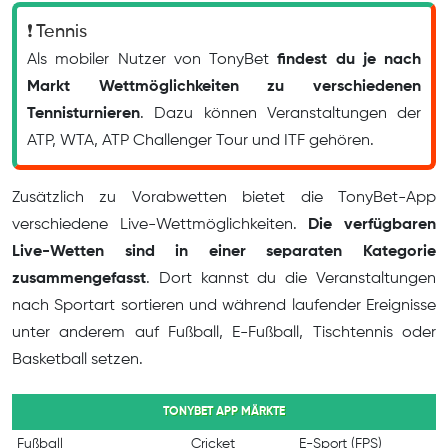
Tennis
Als mobiler Nutzer von TonyBet
findest du je nach
Markt Wettmöglichkeiten zu verschiedenen
Tennisturnieren
. Dazu können Veranstaltungen der
ATP, WTA, ATP Challenger Tour und ITF gehören.
Zusätzlich zu Vorabwetten bietet die TonyBet-App
verschiedene Live-Wettmöglichkeiten.
Die verfügbaren
Live-Wetten sind in einer separaten Kategorie
zusammengefasst
. Dort kannst du die Veranstaltungen
nach Sportart sortieren und während laufender Ereignisse
unter anderem auf Fußball, E-Fußball, Tischtennis oder
Basketball setzen.
TONYBET APP MÄRKTE
Fußball
Cricket
E-Sport (FPS)