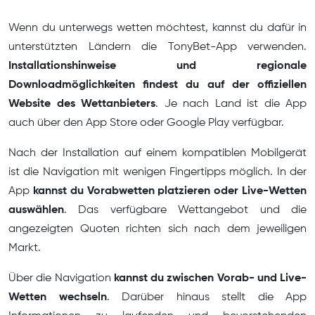
Wenn du unterwegs wetten möchtest, kannst du dafür in
unterstützten Ländern die TonyBet-App verwenden.
Installationshinweise und regionale
Downloadmöglichkeiten findest du auf der offiziellen
Website des Wettanbieters
. Je nach Land ist die App
auch über den App Store oder Google Play verfügbar.
Nach der Installation auf einem kompatiblen Mobilgerät
ist die Navigation mit wenigen Fingertipps möglich. In der
App
kannst du Vorabwetten platzieren oder Live-Wetten
auswählen
. Das verfügbare Wettangebot und die
angezeigten Quoten richten sich nach dem jeweiligen
Markt.
Über die Navigation
kannst du zwischen Vorab- und Live-
Wetten wechseln
. Darüber hinaus stellt die App