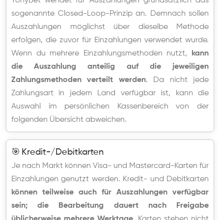
TonyBet wendet für Auszahlungen grundsätzlich das
sogenannte Closed-Loop-Prinzip an. Demnach sollen
Auszahlungen möglichst über dieselbe Methode
erfolgen, die zuvor für Einzahlungen verwendet wurde.
Wenn du mehrere Einzahlungsmethoden nutzt,
kann
die Auszahlung anteilig auf die jeweiligen
Zahlungsmethoden verteilt werden
. Da nicht jede
Zahlungsart in jedem Land verfügbar ist, kann die
Auswahl im persönlichen Kassenbereich von der
folgenden Übersicht abweichen.
Kredit-/Debitkarten
Je nach Markt können Visa- und Mastercard-Karten für
Einzahlungen genutzt werden. Kredit- und Debitkarten
können teilweise auch für Auszahlungen verfügbar
sein; die Bearbeitung dauert nach Freigabe
üblicherweise mehrere Werktage
. Karten stehen nicht