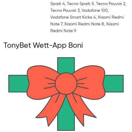
Spark 4, Tecno Spark 5, Tecno Pouvoir 2,
Tecno Pouvoir 3, Vodafone 100,
Vodafone Smart Kicka 4, Xiaomi Redmi
Note 7, Xiaomi Redmi Note 8, Xiaomi
Redmi Note 9
TonyBet Wett-App Boni