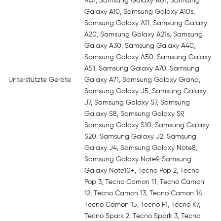
RAY, Samsung Galaxy A01, Samsung
Galaxy A10, Samsung Galaxy A10s,
Samsung Galaxy A11, Samsung Galaxy
A20, Samsung Galaxy A21s, Samsung
Galaxy A30, Samsung Galaxy A40,
Samsung Galaxy A50, Samsung Galaxy
A51, Samsung Galaxy A70, Samsung
Unterstützte Geräte
Galaxy A71, Samsung Galaxy Grand,
Samsung Galaxy J5, Samsung Galaxy
J7, Samsung Galaxy S7, Samsung
Galaxy S8, Samsung Galaxy S9,
Samsung Galaxy S10, Samsung Galaxy
S20, Samsung Galaxy J2, Samsung
Galaxy J4, Samsung Galaxy Note8,
Samsung Galaxy Note9, Samsung
Galaxy Note10+, Tecno Pop 2, Tecno
Pop 3, Tecno Camon 11, Tecno Camon
12, Tecno Camon 13, Tecno Camon 14,
Tecno Camon 15, Tecno F1, Tecno K7,
Tecno Spark 2, Tecno Spark 3, Tecno