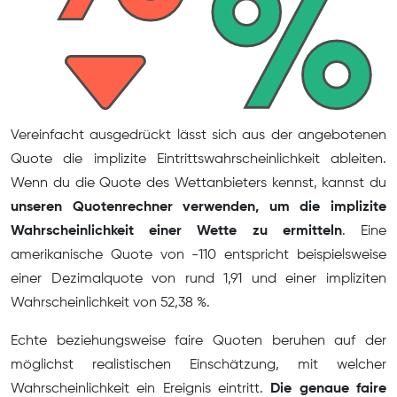
Vereinfacht ausgedrückt lässt sich aus der angebotenen
Quote die implizite Eintrittswahrscheinlichkeit ableiten.
Wenn du die Quote des Wettanbieters kennst, kannst du
unseren Quotenrechner verwenden, um die implizite
Wahrscheinlichkeit einer Wette zu ermitteln
. Eine
amerikanische Quote von -110 entspricht beispielsweise
einer Dezimalquote von rund 1,91 und einer impliziten
Wahrscheinlichkeit von 52,38 %.
Echte beziehungsweise faire Quoten beruhen auf der
möglichst realistischen Einschätzung, mit welcher
Wahrscheinlichkeit ein Ereignis eintritt.
Die genaue faire