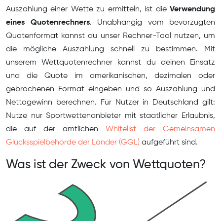
Auszahlung einer Wette zu ermitteln, ist die
Verwendung
eines Quotenrechners
. Unabhängig vom bevorzugten
Quotenformat kannst du unser Rechner-Tool nutzen, um
die mögliche Auszahlung schnell zu bestimmen. Mit
unserem Wettquotenrechner kannst du deinen Einsatz
und die Quote im amerikanischen, dezimalen oder
gebrochenen Format eingeben und so Auszahlung und
Nettogewinn berechnen. Für Nutzer in Deutschland gilt:
Nutze nur Sportwettenanbieter mit staatlicher Erlaubnis,
die auf der amtlichen
Whitelist der Gemeinsamen
Glücksspielbehörde der Länder (GGL)
aufgeführt sind.
Was ist der Zweck von Wettquoten?