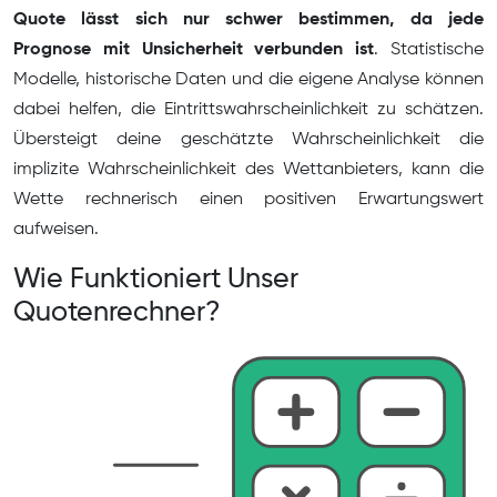
Quote lässt sich nur schwer bestimmen, da jede
Prognose mit Unsicherheit verbunden ist
. Statistische
Modelle, historische Daten und die eigene Analyse können
dabei helfen, die Eintrittswahrscheinlichkeit zu schätzen.
Übersteigt deine geschätzte Wahrscheinlichkeit die
implizite Wahrscheinlichkeit des Wettanbieters, kann die
Wette rechnerisch einen positiven Erwartungswert
aufweisen.
Wie Funktioniert Unser
Quotenrechner?