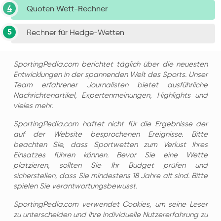
Quoten Wett-Rechner
Rechner für Hedge-Wetten
SportingPedia.com berichtet täglich über die neuesten
Entwicklungen in der spannenden Welt des Sports. Unser
Team erfahrener Journalisten bietet ausführliche
Nachrichtenartikel, Expertenmeinungen, Highlights und
vieles mehr.
SportingPedia.com haftet nicht für die Ergebnisse der
auf der Website besprochenen Ereignisse. Bitte
beachten Sie, dass Sportwetten zum Verlust Ihres
Einsatzes führen können. Bevor Sie eine Wette
platzieren, sollten Sie Ihr Budget prüfen und
sicherstellen, dass Sie mindestens 18 Jahre alt sind. Bitte
spielen Sie verantwortungsbewusst.
SportingPedia.com verwendet Cookies, um seine Leser
zu unterscheiden und ihre individuelle Nutzererfahrung zu