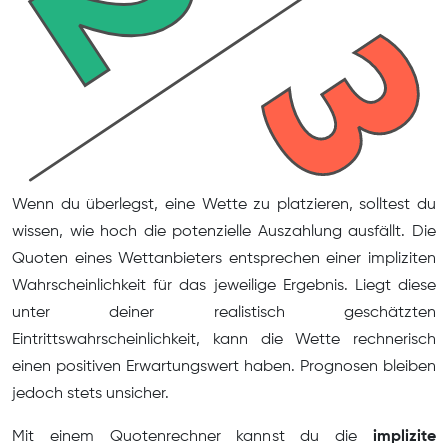
Wenn du überlegst, eine Wette zu platzieren, solltest du
wissen, wie hoch die potenzielle Auszahlung ausfällt. Die
Quoten eines Wettanbieters entsprechen einer impliziten
Wahrscheinlichkeit für das jeweilige Ergebnis. Liegt diese
unter deiner realistisch geschätzten
Eintrittswahrscheinlichkeit, kann die Wette rechnerisch
einen positiven Erwartungswert haben. Prognosen bleiben
jedoch stets unsicher.
Mit einem Quotenrechner kannst du die
implizite