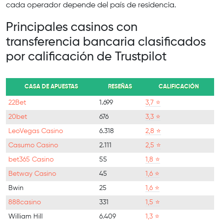
cada operador depende del país de residencia.
Principales casinos con
transferencia bancaria clasificados
por calificación de Trustpilot
CASA DE APUESTAS
RESEÑAS
CALIFICACIÓN
22Bet
1.699
3,7 ⭐
20bet
676
3,3 ⭐
LeoVegas Casino
6.318
2,8 ⭐
Casumo Casino
2.111
2,5 ⭐
bet365 Casino
55
1,8 ⭐
Betway Casino
45
1,6 ⭐
Bwin
25
1,6 ⭐
888casino
331
1,5 ⭐
William Hill
6.409
1,3 ⭐