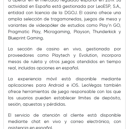
a operar en el mercado regulado español en 2019. Su
actividad en España está gestionada por LeoESP, S.A.,
entidad con licencia de la DGOJ. El casino ofrece una
amplia selección de tragamonedas, juegos de mesa y
variantes de videopóker de estudios como Play’n GO,
Pragmatic Play, Microgaming, Playson, Thunderkick y
Blueprint Gaming.
La sección de casino en vivo, gestionada por
proveedores como Playtech y Evolution, incorpora
mesas de ruleta y otros juegos atendidos en tiempo
real, incluidas opciones en español.
La experiencia móvil está disponible mediante
aplicaciones para Android e iOS. LeoVegas también
ofrece herramientas de juego responsable con las que
los usuarios pueden establecer límites de depósito,
sesión, apuestas y pérdidas.
El servicio de atención al cliente está disponible
mediante chat en vivo y correo electrónico, con
asistencia en español.