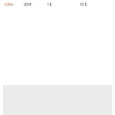
22Bet
2018
1 $
10 $