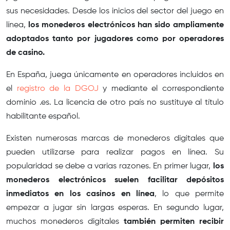
sus necesidades. Desde los inicios del sector del juego en
línea,
los monederos electrónicos han sido ampliamente
adoptados tanto por jugadores como por operadores
de casino.
En España, juega únicamente en operadores incluidos en
el
registro de la DGOJ
y mediante el correspondiente
dominio .es. La licencia de otro país no sustituye al título
habilitante español.
Existen numerosas marcas de monederos digitales que
pueden utilizarse para realizar pagos en línea. Su
popularidad se debe a varias razones. En primer lugar,
los
monederos electrónicos suelen facilitar depósitos
inmediatos en los casinos en línea
, lo que permite
empezar a jugar sin largas esperas. En segundo lugar,
muchos monederos digitales
también permiten recibir