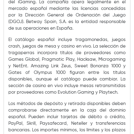
del iGaming. La compañía opera legalmente en el
mercado español mediante las licencias concedidas
por la Dirección General de Ordenación del Juego
(DGOJ). Betway Spain, S.A. es la entidad responsable
de sus operaciones en España.
El catálogo español incluye tragamonedas, juegos
crash, juegos de mesa y casino en vivo. La selección de
tragaperras incorpora títulos de proveedores como
Games Global, Pragmatic Play, Hacksaw, Microgaming
y NetEnt. Amazing Link Zeus, Sweet Bonanza 1000 y
Gates of Olympus 1000 figuran entre los títulos
disponibles, aunque el catálogo puede cambiar. La
sección de casino en vivo incluye mesas retransmitidas
por proveedores como Evolution Gaming y Playtech.
Los métodos de depósito y retirada disponibles deben
comprobarse directamente en la caja del dominio
español. Pueden incluir tarjetas de débito o crédito,
PayPal, Skrill, Paysafecard, Neteller y transferencias
bancarias. Los importes mínimos, los límites y los plazos