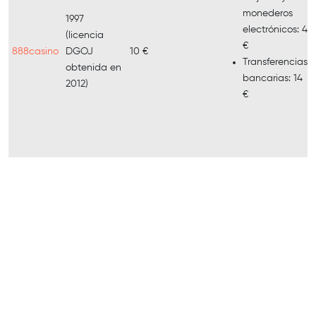
monederos
1997
electrónicos: 4
(licencia
€
888casino
DGOJ
10 €
Transferencias
obtenida en
bancarias: 14
2012)
€