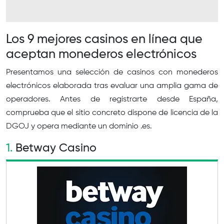
Los 9 mejores casinos en línea que
aceptan monederos electrónicos
Presentamos una selección de casinos con monederos
electrónicos elaborada tras evaluar una amplia gama de
operadores. Antes de registrarte desde España,
comprueba que el sitio concreto dispone de licencia de la
DGOJ y opera mediante un dominio .es.
Betway Casino