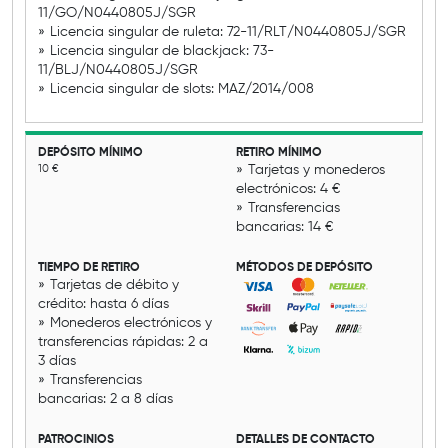
11/GO/N0440805J/SGR
Licencia singular de ruleta: 72-11/RLT/N0440805J/SGR
Licencia singular de blackjack: 73-
11/BLJ/N0440805J/SGR
Licencia singular de slots: MAZ/2014/008
DEPÓSITO MÍNIMO
RETIRO MÍNIMO
10 €
Tarjetas y monederos
electrónicos: 4 €
Transferencias
bancarias: 14 €
TIEMPO DE RETIRO
MÉTODOS DE DEPÓSITO
Tarjetas de débito y
crédito: hasta 6 días
Monederos electrónicos y
transferencias rápidas: 2 a
3 días
Transferencias
bancarias: 2 a 8 días
PATROCINIOS
DETALLES DE CONTACTO