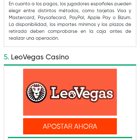
En cuanto a los pagos, los jugadores españoles pueden
elegir entre distintos métodos, como tarjetas Visa y
Mastercard, Paysafecard, PayPal, Apple Pay o Bizum.
La disponibilidad, los importes mínimos y los plazos de
retirada deben comprobarse en la caja antes de
realizar una operación.
LeoVegas Casino
APOSTAR AHORA