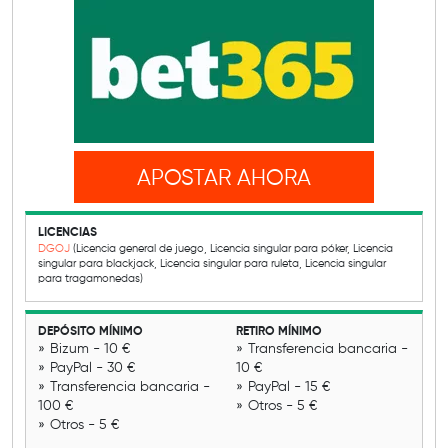
APOSTAR AHORA
LICENCIAS
DGOJ
(Licencia general de juego, Licencia singular para póker, Licencia
singular para blackjack, Licencia singular para ruleta, Licencia singular
para tragamonedas)
DEPÓSITO MÍNIMO
RETIRO MÍNIMO
Bizum - 10 €
Transferencia bancaria -
PayPal - 30 €
10 €
Transferencia bancaria -
PayPal - 15 €
100 €
Otros - 5 €
Otros - 5 €