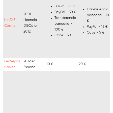
Bizum - 10 €
Transferencia
PayPal - 30 €
2001
bancaria - 10
Transferencia
bet365
(licencia
€
bancaria -
Casino
DGOJ en
PayPal - 15 €
100 €
2012)
Otros - 5 €
Otros - 5 €
LeoVegas
2019 en
10 €
20 €
Casino
España