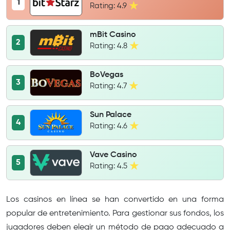
★
Rating: 4.9
mBit Casino
★
Rating: 4.8
BoVegas
★
Rating: 4.7
Sun Palace
★
Rating: 4.6
Vave Casino
★
Rating: 4.5
Los casinos en línea se han convertido en una forma
popular de entretenimiento. Para gestionar sus fondos, los
jugadores deben elegir un método de pago adecuado a