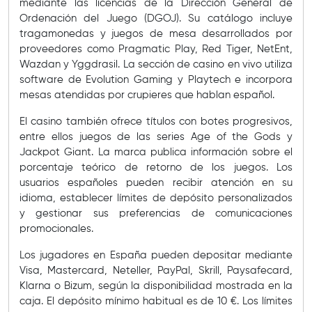
mediante las licencias de la Dirección General de
Ordenación del Juego (DGOJ). Su catálogo incluye
tragamonedas y juegos de mesa desarrollados por
proveedores como Pragmatic Play, Red Tiger, NetEnt,
Wazdan y Yggdrasil. La sección de casino en vivo utiliza
software de Evolution Gaming y Playtech e incorpora
mesas atendidas por crupieres que hablan español.
El casino también ofrece títulos con botes progresivos,
entre ellos juegos de las series Age of the Gods y
Jackpot Giant. La marca publica información sobre el
porcentaje teórico de retorno de los juegos. Los
usuarios españoles pueden recibir atención en su
idioma, establecer límites de depósito personalizados
y gestionar sus preferencias de comunicaciones
promocionales.
Los jugadores en España pueden depositar mediante
Visa, Mastercard, Neteller, PayPal, Skrill, Paysafecard,
Klarna o Bizum, según la disponibilidad mostrada en la
caja. El depósito mínimo habitual es de 10 €. Los límites