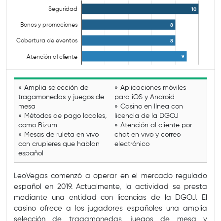
Seguridad
10
Bonos y promociones
8
Cobertura de eventos
8
9
Atención al cliente
Amplia selección de
Aplicaciones móviles
tragamonedas y juegos de
para iOS y Android
mesa
Casino en línea con
Métodos de pago locales,
licencia de la DGOJ
como Bizum
Atención al cliente por
Mesas de ruleta en vivo
chat en vivo y correo
con crupieres que hablan
electrónico
español
LeoVegas comenzó a operar en el mercado regulado
español en 2019. Actualmente, la actividad se presta
mediante una entidad con licencias de la DGOJ. El
casino ofrece a los jugadores españoles una amplia
selección de tragamonedas, juegos de mesa y