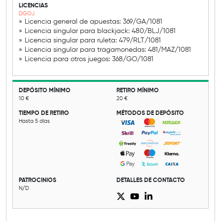
LICENCIAS
DGOJ
Licencia general de apuestas: 369/GA/1081
Licencia singular para blackjack: 480/BLJ/1081
Licencia singular para ruleta: 479/RLT/1081
Licencia singular para tragamonedas: 481/MAZ/1081
Licencia para otros juegos: 368/GO/1081
DEPÓSITO MÍNIMO
RETIRO MÍNIMO
10 €
20 €
TIEMPO DE RETIRO
MÉTODOS DE DEPÓSITO
Hasta 5 días
PATROCINIOS
DETALLES DE CONTACTO
N/D