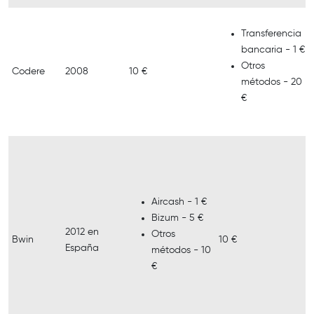
Transferencia
bancaria - 1 €
Otros
Codere
2008
10 €
métodos - 20
€
Aircash - 1 €
Bizum - 5 €
2012 en
Otros
Bwin
10 €
España
métodos - 10
€