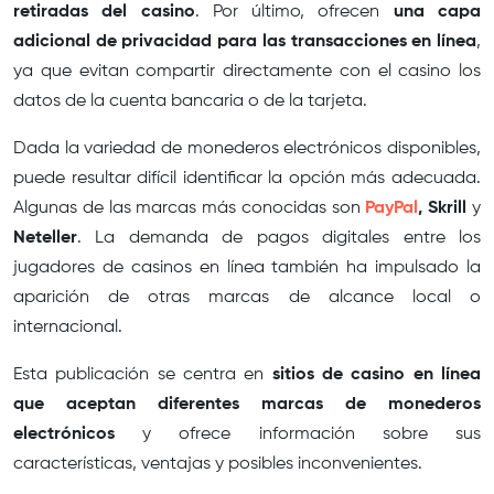
retiradas del casino
. Por último, ofrecen
una capa
adicional de privacidad para las transacciones en línea
,
ya que evitan compartir directamente con el casino los
datos de la cuenta bancaria o de la tarjeta.
Dada la variedad de monederos electrónicos disponibles,
puede resultar difícil identificar la opción más adecuada.
Algunas de las marcas más conocidas son
PayPal
, Skrill
y
Neteller
. La demanda de pagos digitales entre los
jugadores de casinos en línea también ha impulsado la
aparición de otras marcas de alcance local o
internacional.
Esta publicación se centra en
sitios de casino en línea
que aceptan diferentes marcas de monederos
electrónicos
y ofrece información sobre sus
características, ventajas y posibles inconvenientes.