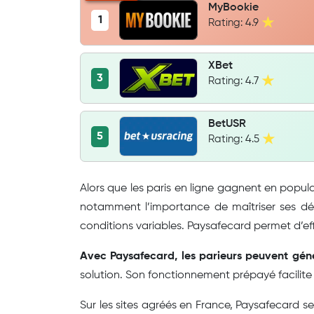
MyBookie
★
Rating: 4.9
XBet
★
Rating: 4.7
BetUSR
★
Rating: 4.5
Alors que les paris en ligne gagnent en popular
notamment l’importance de maîtriser ses dép
conditions variables. Paysafecard permet d’e
Avec Paysafecard, les parieurs peuvent gén
solution. Son fonctionnement prépayé facilite le
Sur les sites agréés en France, Paysafecard se