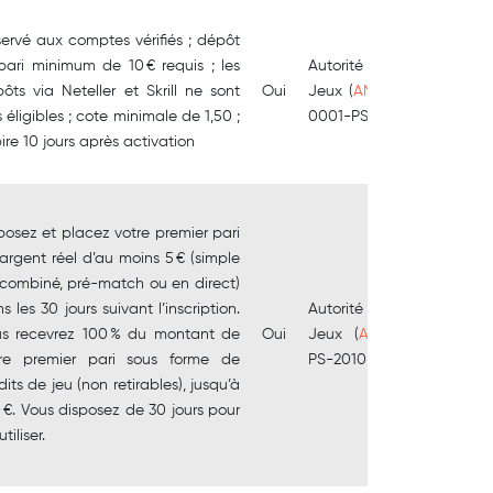
ervé aux comptes vérifiés ; dépôt
pari minimum de 10 € requis ; les
Autorité Nationale des
ôts via Neteller et Skrill ne sont
Oui
Jeux (
ANJ
) Licence n°
 éligibles ; cote minimale de 1,50 ;
0001-PS-2010-06-07
ire 10 jours après activation
osez et placez votre premier pari
argent réel d’au moins 5 € (simple
combiné, pré-match ou en direct)
s les 30 jours suivant l’inscription.
Autorité Nationale des
s recevrez 100 % du montant de
Oui
Jeux (
ANJ
) – 0013-
tre premier pari sous forme de
PS-2010-06-05
dits de jeu (non retirables), jusqu’à
 €. Vous disposez de 30 jours pour
utiliser.