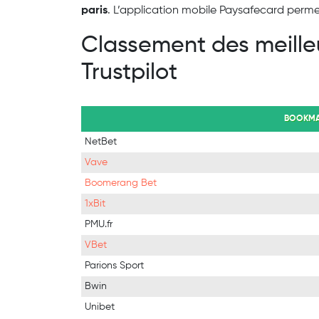
paris
. L’application mobile Paysafecard perme
Classement des meilleu
Trustpilot
BOOKMA
NetBet
Vave
Boomerang Bet
1xBit
PMU.fr
VBet
Parions Sport
Bwin
Unibet