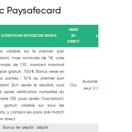
ec Paysafecard
PARIS
CONDITIONS DE MISE DES BONUS
EN
LICENCES
DIRECT
re valable sur le premier pari
dant, mise minimale de 1 €, cote
imale de 1,10, montant maximal
pari gratuit : 100 €. Bonus versé en
x parties : 10 % du premier pari
Autorité Nationale des
dant 24 h après le résultat, puis
Oui
Jeux (
ANJ
)
% après vérification complète du
pte (30 jours après l’inscription).
i gratuit valable sur tous les
rts, y compris les paris pré-match
en direct
Bonus 1er dépôt : dépôt