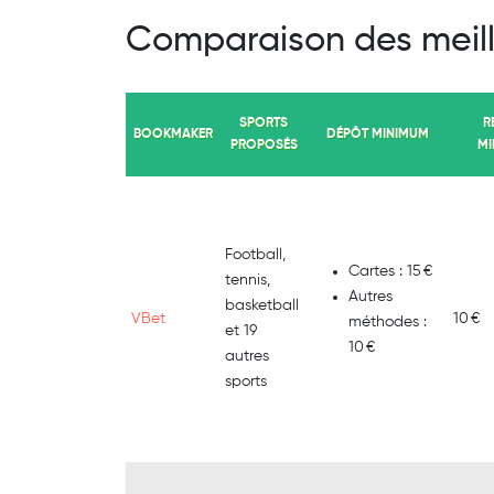
Comparaison des meille
SPORTS
R
BOOKMAKER
DÉPÔT MINIMUM
PROPOSÉS
MI
Football,
Cartes : 15 €
tennis,
Autres
basketball
VBet
10 €
méthodes :
et 19
10 €
autres
sports