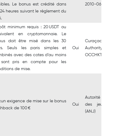
gibles. Le bonus est crédité dans
2010-06-07
 24 heures suivant le règlement du
i.
ôt minimum requis : 20 USDT ou
uivalent en cryptomonnaie. Le
nus doit être misé dans les 30
Curaçao Gaming
rs. Seuls les paris simples et
Oui
Authority – GLH-
binés avec des cotes d’au moins
OCCHKTW0702282021
7 sont pris en compte pour les
ditions de mise.
Autorité de régulation
un exigence de mise sur le bonus
Oui
des jeux en ligne
hback de 100 €
(ANJ)