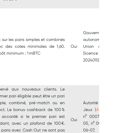
Gouvernement de l’île
 sur les paris simples et combinés
autonome d’Anjouan,
c des cotes minimales de 1,60.
Oui
Union des Comores
ôt minimum : 1 mBTC
(licence n° ALSI-
20240927-FI2)
servé aux nouveaux clients. Le
mier pari éligible peut être un pari
mple, combiné, pré-match ou en
Autorité Nationale des
ect. Le bonus cashback de 100 %
Jeux (
ANJ
) Licences :
 accordé si le premier pari est
n° 0007-PS-2010-06-
Oui
dant, avec un plafond de 100 €.
05, n° 0007-PH-2015-
 paris avec Cash Out ne sont pas
06-07, n° 0007-PO-