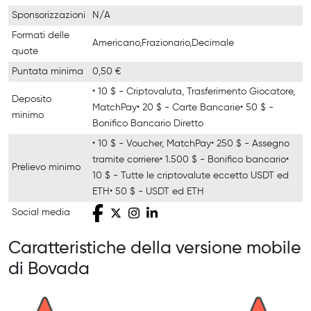
Sponsorizzazioni
N/A
Formati delle
Americano,Frazionario,Decimale
quote
Puntata minima
0,50 €
• 10 $ - Criptovaluta, Trasferimento Giocatore,
Deposito
MatchPay• 20 $ - Carte Bancarie• 50 $ -
minimo
Bonifico Bancario Diretto
• 10 $ - Voucher, MatchPay• 250 $ - Assegno
tramite corriere• 1.500 $ - Bonifico bancario•
Prelievo minimo
10 $ - Tutte le criptovalute eccetto USDT ed
ETH• 50 $ - USDT ed ETH
Social media
Caratteristiche della versione mobile
di Bovada