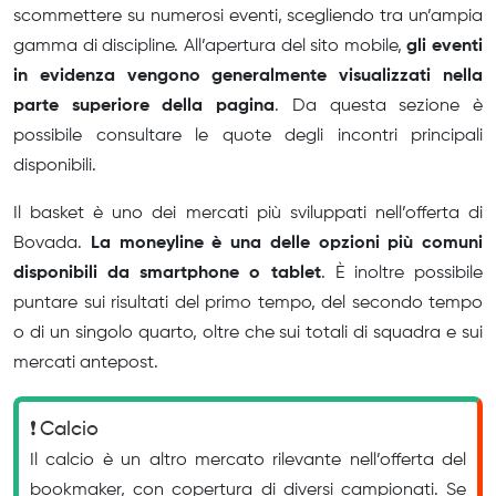
scommettere su numerosi eventi, scegliendo tra un’ampia
gamma di discipline. All’apertura del sito mobile,
gli eventi
in evidenza vengono generalmente visualizzati nella
parte superiore della pagina
. Da questa sezione è
possibile consultare le quote degli incontri principali
disponibili.
Il basket è uno dei mercati più sviluppati nell’offerta di
Bovada.
La moneyline è una delle opzioni più comuni
disponibili da smartphone o tablet
. È inoltre possibile
puntare sui risultati del primo tempo, del secondo tempo
o di un singolo quarto, oltre che sui totali di squadra e sui
mercati antepost.
Calcio
Il calcio è un altro mercato rilevante nell’offerta del
bookmaker, con copertura di diversi campionati. Se