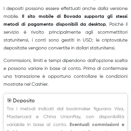
I depositi possono essere effettuati anche dalla versione
mobile.
Il sito mobile di Bovada supporta gli stessi
metodi di pagamento disponibili da desktop
. Poiché il
servizio è rivolto principalmente agli scommettitori
statunitensi, i conti sono gestiti in USD; le criptovalute
depositate vengono convertite in dollari statunitensi.
Commissioni, limiti e tempi dipendono dall’opzione scelta
e possono variare in base al conto. Prima di confermare
una transazione è opportuno controllare le condizioni
mostrate nel Cashier.
Deposito
Tra i metodi indicati dal bookmaker figurano Visa,
Mastercard e China UnionPay, con disponibilità
variabile in base al conto.
Eventuali commissioni e