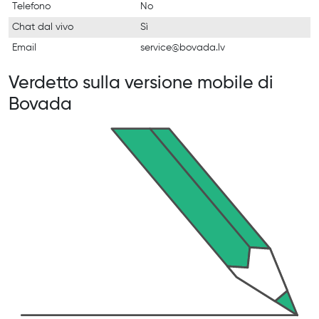
Telefono
No
Chat dal vivo
Sì
Email
service@bovada.lv
Verdetto sulla versione mobile di
Bovada