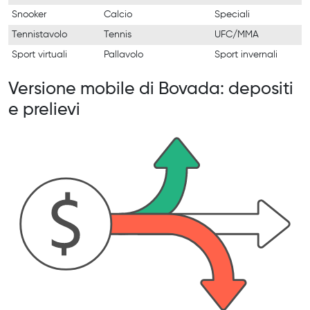
Snooker
Calcio
Speciali
Tennistavolo
Tennis
UFC/MMA
Sport virtuali
Pallavolo
Sport invernali
Versione mobile di Bovada: depositi
e prelievi