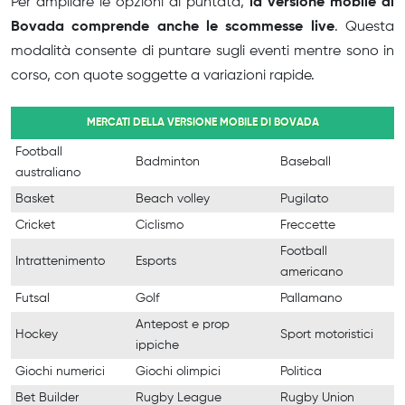
Per ampliare le opzioni di puntata,
la versione mobile di
Bovada comprende anche le scommesse live
. Questa
modalità consente di puntare sugli eventi mentre sono in
corso, con quote soggette a variazioni rapide.
MERCATI DELLA VERSIONE MOBILE DI BOVADA
Football
Badminton
Baseball
australiano
Basket
Beach volley
Pugilato
Cricket
Ciclismo
Freccette
Football
Intrattenimento
Esports
americano
Futsal
Golf
Pallamano
Antepost e prop
Hockey
Sport motoristici
ippiche
Giochi numerici
Giochi olimpici
Politica
Bet Builder
Rugby League
Rugby Union