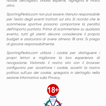
notizie dettagliati, analisi esperte, highlights e molto
altro.
SportingPedia.com non può essere ritenuto responsabile
per l'esito degli eventi trattati sul sito. Si ricorda che le
scommesse sportive possono comportare la perdita
dell'importo puntato. Prima di scommettere su qualsiasi
evento, tutti gli utenti devono considerare il proprio
budget e assicurarsi di avere almeno 18 anni. Si prega
di giocare responsabilmente.
SportingPedia.com utilizza i cookie per distinguere i
propri lettori e migliorare la loro esperienza di
navigazione. Visitando il nostro sito con il browser
configurato per accettare i cookie, accetti la nostra
politica sull'uso dei cookie, spiegata in dettaglio nella
sezione Informativa sulla Privacy.