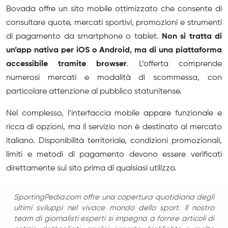
Bovada offre un sito mobile ottimizzato che consente di
consultare quote, mercati sportivi, promozioni e strumenti
di pagamento da smartphone o tablet.
Non si tratta di
un’app nativa per iOS o Android, ma di una piattaforma
accessibile tramite browser
. L’offerta comprende
numerosi mercati e modalità di scommessa, con
particolare attenzione al pubblico statunitense.
Nel complesso, l’interfaccia mobile appare funzionale e
ricca di opzioni, ma il servizio non è destinato al mercato
italiano. Disponibilità territoriale, condizioni promozionali,
limiti e metodi di pagamento devono essere verificati
direttamente sul sito prima di qualsiasi utilizzo.
SportingPedia.com offre una copertura quotidiana degli
ultimi sviluppi nel vivace mondo dello sport. Il nostro
team di giornalisti esperti si impegna a fornire articoli di