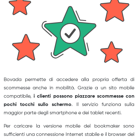
Bovada permette di accedere alla propria offerta di
scommesse anche in mobilità. Grazie a un sito mobile
compatibile,
i clienti possono piazzare scommesse con
pochi tocchi sullo schermo
. Il servizio funziona sulla
maggior parte degli smartphone e dei tablet recenti.
Per caricare la versione mobile del bookmaker sono
sufficienti una connessione Internet stabile e il browser del