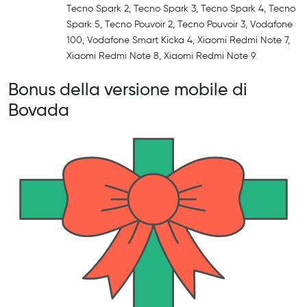
Tecno Spark 2, Tecno Spark 3, Tecno Spark 4, Tecno
Spark 5, Tecno Pouvoir 2, Tecno Pouvoir 3, Vodafone
100, Vodafone Smart Kicka 4, Xiaomi Redmi Note 7,
Xiaomi Redmi Note 8, Xiaomi Redmi Note 9
Bonus della versione mobile di
Bovada