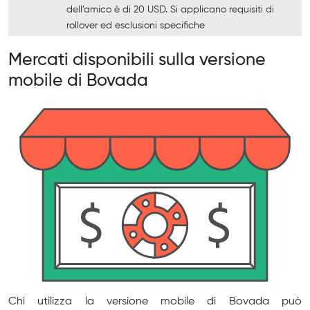
dell’amico è di 20 USD. Si applicano requisiti di
rollover ed esclusioni specifiche
Mercati disponibili sulla versione
mobile di Bovada
Chi utilizza la versione mobile di Bovada può