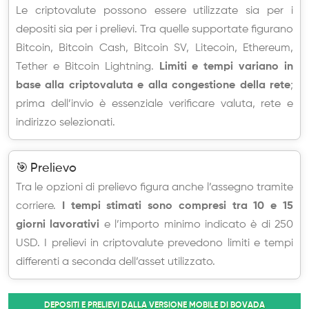
Le criptovalute possono essere utilizzate sia per i
depositi sia per i prelievi. Tra quelle supportate figurano
Bitcoin, Bitcoin Cash, Bitcoin SV, Litecoin, Ethereum,
Tether e Bitcoin Lightning.
Limiti e tempi variano in
base alla criptovaluta e alla congestione della rete
;
prima dell’invio è essenziale verificare valuta, rete e
indirizzo selezionati.
Prelievo
Tra le opzioni di prelievo figura anche l’assegno tramite
corriere.
I tempi stimati sono compresi tra 10 e 15
giorni lavorativi
e l’importo minimo indicato è di 250
USD. I prelievi in criptovalute prevedono limiti e tempi
differenti a seconda dell’asset utilizzato.
DEPOSITI E PRELIEVI DALLA VERSIONE MOBILE DI BOVADA