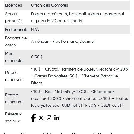
Licences
Union des Comores
Sports
Football américain, baseball, football, basketball
proposés
et plus de 20 autres sports
Partenariats
N/A
Formats de
Américain, Fractionnaire, Décimal
cotes
Mise
0,50 $
minimale
• 10 $ - Crypto, Transfert de Joueur, MatchPay• 20 $
Dépôt
- Cartes Bancaires• 50 $ - Virement Bancaire
minimum
Direct
• 10 $ - Bon, MatchPay• 250 $ - Chèque par
Retrait
courrier• 1 500 $ - Virement bancaire• 10 $ - Toutes
minimum
les cryptos sauf USDT et ETH• 50 $ - USDT et ETH
Réseaux
sociaux