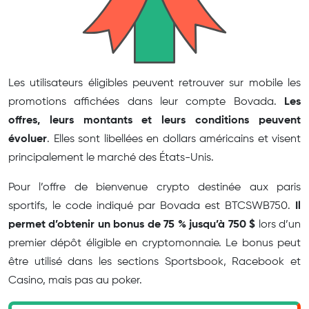
Les utilisateurs éligibles peuvent retrouver sur mobile les
promotions affichées dans leur compte Bovada.
Les
offres, leurs montants et leurs conditions peuvent
évoluer
. Elles sont libellées en dollars américains et visent
principalement le marché des États-Unis.
Pour l’offre de bienvenue crypto destinée aux paris
sportifs, le code indiqué par Bovada est BTCSWB750.
Il
permet d’obtenir un bonus de 75 % jusqu’à 750 $
lors d’un
premier dépôt éligible en cryptomonnaie. Le bonus peut
être utilisé dans les sections Sportsbook, Racebook et
Casino, mais pas au poker.