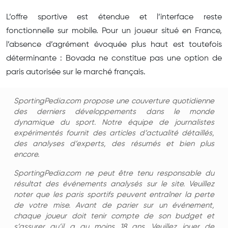
L’offre sportive est étendue et l’interface reste
fonctionnelle sur mobile. Pour un joueur situé en France,
l’absence d’agrément évoquée plus haut est toutefois
déterminante : Bovada ne constitue pas une option de
paris autorisée sur le marché français.
SportingPedia.com propose une couverture quotidienne
des derniers développements dans le monde
dynamique du sport. Notre équipe de journalistes
expérimentés fournit des articles d’actualité détaillés,
des analyses d’experts, des résumés et bien plus
encore.
SportingPedia.com ne peut être tenu responsable du
résultat des événements analysés sur le site. Veuillez
noter que les paris sportifs peuvent entraîner la perte
de votre mise. Avant de parier sur un événement,
chaque joueur doit tenir compte de son budget et
s’assurer qu’il a au moins 18 ans. Veuillez jouer de