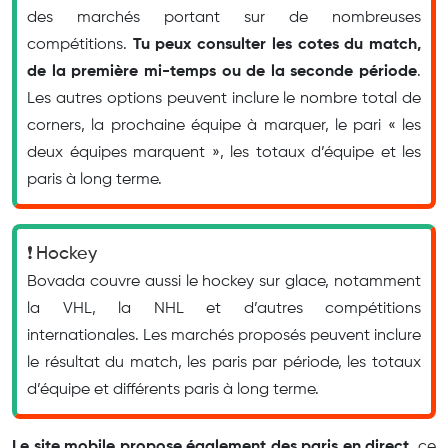
des marchés portant sur de nombreuses
compétitions.
Tu peux consulter les cotes du match,
de la première mi-temps ou de la seconde période
.
Les autres options peuvent inclure le nombre total de
corners, la prochaine équipe à marquer, le pari « les
deux équipes marquent », les totaux d’équipe et les
paris à long terme.
Hockey
Bovada couvre aussi le hockey sur glace, notamment
la VHL, la NHL et d’autres compétitions
internationales. Les marchés proposés peuvent inclure
le résultat du match, les paris par période, les totaux
d’équipe et différents paris à long terme.
Le site mobile propose également des paris en direct
, ce