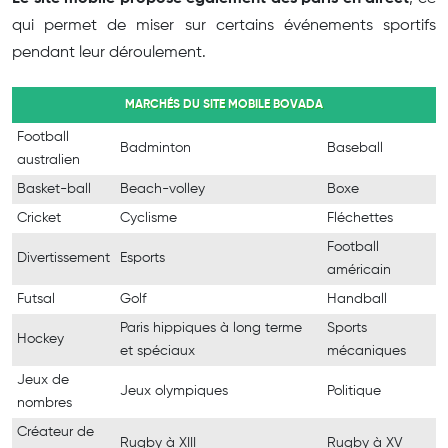
qui permet de miser sur certains événements sportifs
pendant leur déroulement.
MARCHÉS DU SITE MOBILE BOVADA
Football
Badminton
Baseball
australien
Basket-ball
Beach-volley
Boxe
Cricket
Cyclisme
Fléchettes
Football
Divertissement
Esports
américain
Futsal
Golf
Handball
Paris hippiques à long terme
Sports
Hockey
et spéciaux
mécaniques
Jeux de
Jeux olympiques
Politique
nombres
Créateur de
Rugby à XIII
Rugby à XV