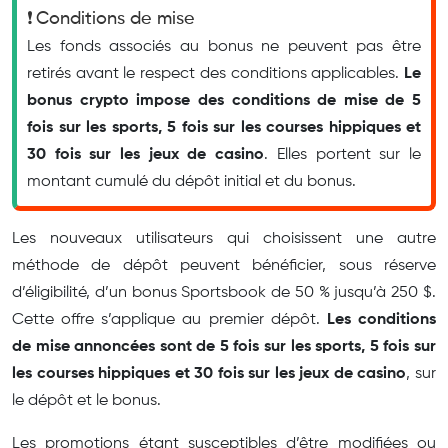
Conditions de mise
Les fonds associés au bonus ne peuvent pas être
retirés avant le respect des conditions applicables.
Le
bonus crypto impose des conditions de mise de 5
fois sur les sports, 5 fois sur les courses hippiques et
30 fois sur les jeux de casino
. Elles portent sur le
montant cumulé du dépôt initial et du bonus.
Les nouveaux utilisateurs qui choisissent une autre
méthode de dépôt peuvent bénéficier, sous réserve
d’éligibilité, d’un bonus Sportsbook de 50 % jusqu’à 250 $.
Cette offre s’applique au premier dépôt.
Les conditions
de mise annoncées sont de 5 fois sur les sports, 5 fois sur
les courses hippiques et 30 fois sur les jeux de casino
, sur
le dépôt et le bonus.
Les promotions étant susceptibles d’être modifiées ou