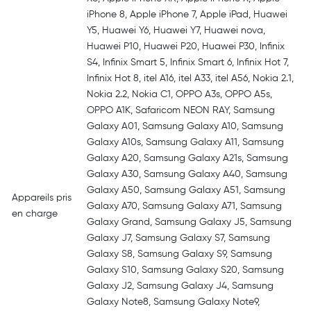
iPhone 8, Apple iPhone 7, Apple iPad, Huawei
Y5, Huawei Y6, Huawei Y7, Huawei nova,
Huawei P10, Huawei P20, Huawei P30, Infinix
S4, Infinix Smart 5, Infinix Smart 6, Infinix Hot 7,
Infinix Hot 8, itel A16, itel A33, itel A56, Nokia 2.1,
Nokia 2.2, Nokia C1, OPPO A3s, OPPO A5s,
OPPO A1K, Safaricom NEON RAY, Samsung
Galaxy A01, Samsung Galaxy A10, Samsung
Galaxy A10s, Samsung Galaxy A11, Samsung
Galaxy A20, Samsung Galaxy A21s, Samsung
Galaxy A30, Samsung Galaxy A40, Samsung
Galaxy A50, Samsung Galaxy A51, Samsung
Appareils pris
Galaxy A70, Samsung Galaxy A71, Samsung
en charge
Galaxy Grand, Samsung Galaxy J5, Samsung
Galaxy J7, Samsung Galaxy S7, Samsung
Galaxy S8, Samsung Galaxy S9, Samsung
Galaxy S10, Samsung Galaxy S20, Samsung
Galaxy J2, Samsung Galaxy J4, Samsung
Galaxy Note8, Samsung Galaxy Note9,