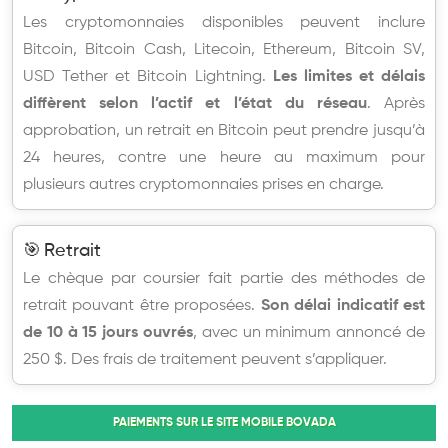
Les cryptomonnaies disponibles peuvent inclure
Bitcoin, Bitcoin Cash, Litecoin, Ethereum, Bitcoin SV,
USD Tether et Bitcoin Lightning.
Les limites et délais
diffèrent selon l’actif et l’état du réseau
. Après
approbation, un retrait en Bitcoin peut prendre jusqu’à
24 heures, contre une heure au maximum pour
plusieurs autres cryptomonnaies prises en charge.
Retrait
Le chèque par coursier fait partie des méthodes de
retrait pouvant être proposées.
Son délai indicatif est
de 10 à 15 jours ouvrés
, avec un minimum annoncé de
250 $. Des frais de traitement peuvent s’appliquer.
PAIEMENTS SUR LE SITE MOBILE BOVADA