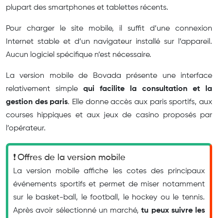
plupart des smartphones et tablettes récents.
Pour charger le site mobile, il suffit d’une connexion
Internet stable et d’un navigateur installé sur l’appareil.
Aucun logiciel spécifique n’est nécessaire.
La version mobile de Bovada présente une interface
relativement simple
qui facilite la consultation et la
gestion des paris
. Elle donne accès aux paris sportifs, aux
courses hippiques et aux jeux de casino proposés par
l’opérateur.
Offres de la version mobile
La version mobile affiche les cotes des principaux
événements sportifs et permet de miser notamment
sur le basket-ball, le football, le hockey ou le tennis.
Après avoir sélectionné un marché,
tu peux suivre les