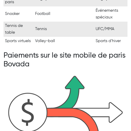
paris
Événements
Snooker
Football
spéciaux
Tennis de
Tennis
UFC/MMA
table
Sports virtuels
Volley-ball
Sports d’hiver
Paiements sur le site mobile de paris
Bovada