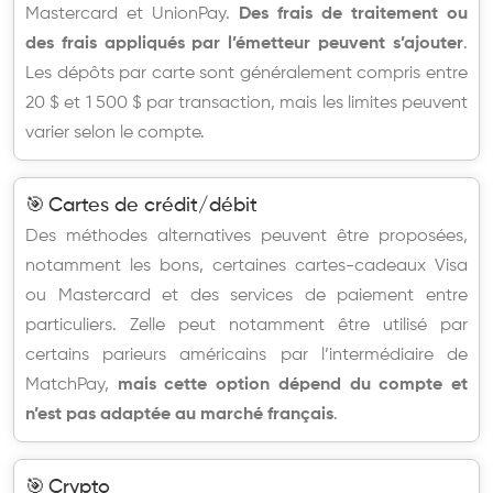
Mastercard et UnionPay.
Des frais de traitement ou
des frais appliqués par l’émetteur peuvent s’ajouter
.
Les dépôts par carte sont généralement compris entre
20 $ et 1 500 $ par transaction, mais les limites peuvent
varier selon le compte.
Cartes de crédit/débit
Des méthodes alternatives peuvent être proposées,
notamment les bons, certaines cartes-cadeaux Visa
ou Mastercard et des services de paiement entre
particuliers. Zelle peut notamment être utilisé par
certains parieurs américains par l’intermédiaire de
MatchPay,
mais cette option dépend du compte et
n’est pas adaptée au marché français
.
Crypto