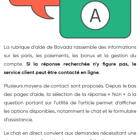
La rubrique d’aide de Bovada rassemble des informations
sur les paris, les paiements, les bonus et la gestion du
compte.
Si la réponse recherchée n’y figure pas, le
service client peut être contacté en ligne
.
Plusieurs moyens de contact sont proposés. Depuis le bas
des pages d’aide, la sélection de la réponse « Non » à la
question portant sur l’utilité de l’article permet d’afficher
les options disponibles, notamment le chat et le formulaire
d’assistance.
Le chat en direct convient aux demandes nécessitant une