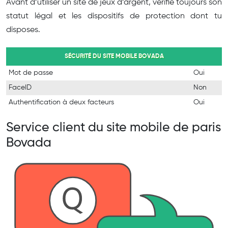
Avant d’utiliser un site de jeux d’argent, vérifie toujours son
statut légal et les dispositifs de protection dont tu
disposes.
SÉCURITÉ DU SITE MOBILE BOVADA
Mot de passe
Oui
FaceID
Non
Authentification à deux facteurs
Oui
Service client du site mobile de paris
Bovada