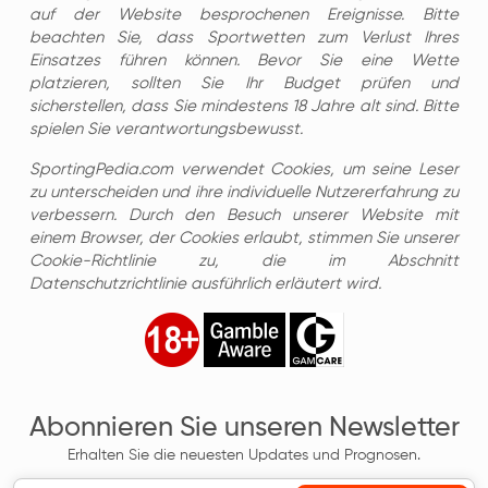
auf der Website besprochenen Ereignisse. Bitte
beachten Sie, dass Sportwetten zum Verlust Ihres
Einsatzes führen können. Bevor Sie eine Wette
platzieren, sollten Sie Ihr Budget prüfen und
sicherstellen, dass Sie mindestens 18 Jahre alt sind. Bitte
spielen Sie verantwortungsbewusst.
SportingPedia.com verwendet Cookies, um seine Leser
zu unterscheiden und ihre individuelle Nutzererfahrung zu
verbessern. Durch den Besuch unserer Website mit
einem Browser, der Cookies erlaubt, stimmen Sie unserer
Cookie-Richtlinie zu, die im Abschnitt
Datenschutzrichtlinie ausführlich erläutert wird.
Abonnieren Sie unseren Newsletter
Erhalten Sie die neuesten Updates und Prognosen.