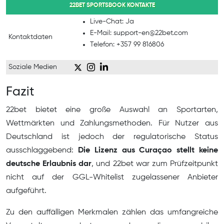
22BET SPORTSBOOK KONTAKTE
Live-Chat: Ja
E-Mail: support-en@22bet.com
Kontaktdaten
Telefon: +357 99 816806
Soziale Medien
Fazit
22bet bietet eine große Auswahl an Sportarten,
Wettmärkten und Zahlungsmethoden. Für Nutzer aus
Deutschland ist jedoch der regulatorische Status
ausschlaggebend:
Die Lizenz aus Curaçao stellt keine
deutsche Erlaubnis dar
, und 22bet war zum Prüfzeitpunkt
nicht auf der GGL-Whitelist zugelassener Anbieter
aufgeführt.
Zu den auffälligen Merkmalen zählen das umfangreiche