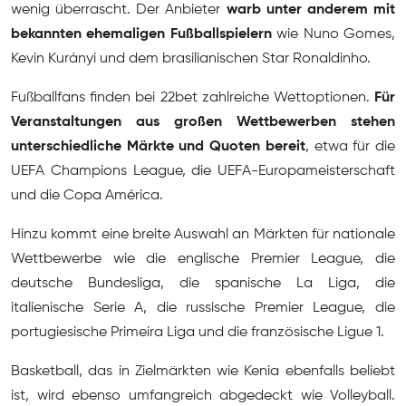
wenig überrascht. Der Anbieter
warb unter anderem mit
bekannten ehemaligen Fußballspielern
wie Nuno Gomes,
Kevin Kurányi und dem brasilianischen Star Ronaldinho.
Fußballfans finden bei 22bet zahlreiche Wettoptionen.
Für
Veranstaltungen aus großen Wettbewerben stehen
unterschiedliche Märkte und Quoten bereit
, etwa für die
UEFA Champions League, die UEFA-Europameisterschaft
und die Copa América.
Hinzu kommt eine breite Auswahl an Märkten für nationale
Wettbewerbe wie die englische Premier League, die
deutsche Bundesliga, die spanische La Liga, die
italienische Serie A, die russische Premier League, die
portugiesische Primeira Liga und die französische Ligue 1.
Basketball, das in Zielmärkten wie Kenia ebenfalls beliebt
ist, wird ebenso umfangreich abgedeckt wie Volleyball.