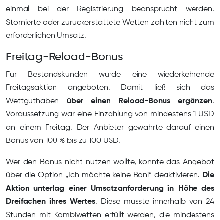
einmal bei der Registrierung beansprucht werden.
Stornierte oder zurückerstattete Wetten zählten nicht zum
erforderlichen Umsatz.
Freitag-Reload-Bonus
Für Bestandskunden wurde eine wiederkehrende
Freitagsaktion angeboten. Damit ließ sich das
Wettguthaben
über einen Reload-Bonus ergänzen
.
Voraussetzung war eine Einzahlung von mindestens 1 USD
an einem Freitag. Der Anbieter gewährte darauf einen
Bonus von 100 % bis zu 100 USD.
Wer den Bonus nicht nutzen wollte, konnte das Angebot
über die Option „Ich möchte keine Boni“ deaktivieren.
Die
Aktion unterlag einer Umsatzanforderung in Höhe des
Dreifachen ihres Wertes
. Diese musste innerhalb von 24
Stunden mit Kombiwetten erfüllt werden, die mindestens