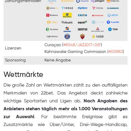
Zahlungsmethoden
Curaçao (
#8048/JAZ2017-067
)
Lizenzen
Kahnawake Gaming Commission (
#00882
)
Sponsoring
Keine Angabe
Wettmärkte
Die große Zahl an Wettmärkten zählt zu den auffälligsten
Merkmalen von 22bet. Das Angebot deckt zahlreiche
wichtige Sportarten und Ligen ab.
Nach Angaben des
Anbieters stehen täglich mehr als 1.000 Veranstaltungen
zur Auswahl
. Für bestimmte Ereignisse gibt es
Zusatzmärkte wie Über/Unter, Drei-Wege-Handicap,