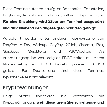
Diese Terminals stehen häufig an Bahnhöfen, Tankstellen,
Flughäfen, Parkplätzen oder in größeren Supermärkten.
Für eine Einzahlung wird 22bet am Terminal ausgewählt
und anschließend den angezeigten Schritten gefolgt
.
Aufgeführt werden unter anderem Kiosksysteme von
EasyPay, e-Pay, Wideup, CityPay, 2Click, Sistema, iBox,
Quickpay, Quickteller und PBCCreditos. Als
Auszahlungsoption war lediglich PBCCreditos mit einem
Mindestbetrag von 1,50 € beziehungsweise 1,50 USD
gelistet. Für Deutschland sind diese Terminals
typischerweise nicht relevant.
Kryptowährungen
Einige Nutzer finanzieren ihre Wettkonten mit
Kryptowährungen,
weil diese grenzüberschreitende und