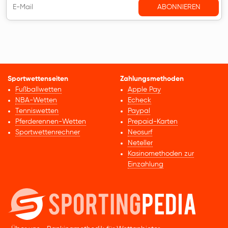
Sportwettenseiten
Zahlungsmethoden
Fußballwetten
Apple Pay
NBA-Wetten
Echeck
Tenniswetten
Paypal
Pferderennen-Wetten
Prepaid-Karten
Sportwettenrechner
Neosurf
Neteller
Kasinomethoden zur
Einzahlung