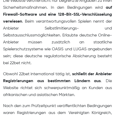
Die Website veröffentlicht nur begrenzte Angaben zu ihren
Sicherheitsmaßnahmen. In den Bedingungen wird
auf
Firewall-Software und eine 128-Bit-SSL-Verschlüsselung
verwiesen
. Beim verantwortungsvollen Spielen nennt der
Anbieter Selbstlimitierungs- und
Selbstausschlussmöglichkeiten. Erlaubte deutsche Online-
Anbieter müssen zusätzlich an staatliche
Spielerschutzsysteme wie OASIS und LUGAS angebunden
sein; diese deutsche regulatorische Absicherung besteht
bei 22bet nicht.
Obwohl 22bet international tätig ist,
schließt der Anbieter
Registrierungen aus bestimmten Ländern aus
. Die
Website richtet sich schwerpunktmäßig an Kunden aus
afrikanischen und asiatischen Märkten.
Nach den zum Prüfzeitpunkt veröffentlichten Bedingungen
waren Registrierungen aus dem Vereinigten Königreich,