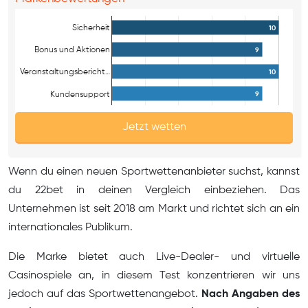
Sicherheit
10
Bonus und Aktionen
9
Veranstaltungsbericht…
10
9
Kundensupport
Jetzt wetten
Wenn du einen neuen Sportwettenanbieter suchst, kannst
du 22bet in deinen Vergleich einbeziehen. Das
Unternehmen ist seit 2018 am Markt und richtet sich an ein
internationales Publikum.
Die Marke bietet auch Live-Dealer- und virtuelle
Casinospiele an, in diesem Test konzentrieren wir uns
jedoch auf das Sportwettenangebot.
Nach Angaben des