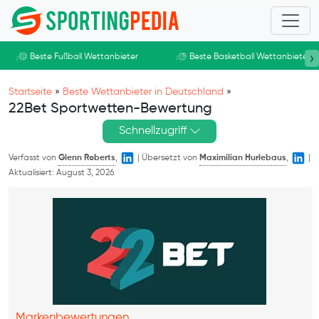
Zum Hauptinhalt springen
›
Beste Fußball Wettanbieter
Beste Basketball Wettanbieter
Startseite
»
Beste Wettanbieter in Deutschland
»
22Bet Sportwetten-Bewertung
Schnellzugriff
Verfasst von
Glenn Roberts
,
|
Übersetzt von
Maximilian Hurlebaus
,
|
Aktualisiert:
August 3, 2026
Markenbewertungen