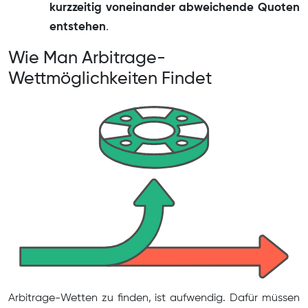
kurzzeitig voneinander abweichende Quoten
entstehen
.
Wie Man Arbitrage-
Wettmöglichkeiten Findet
Arbitrage-Wetten zu finden, ist aufwendig. Dafür müssen