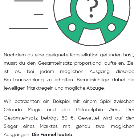
Nachdem du eine geeignete Konstellation gefunden hast,
musst du den Gesamteinsatz proportional aufteilen. Ziel
ist es, bei jedem möglichen Ausgang dieselbe
Bruttoauszahlung zu erhalten. Berücksichtige dabei die
jeweiligen Marktregeln und mögliche Abzüge.
Wir betrachten ein Beispiel mit einem Spiel zwischen
Orlando Magic und den Philadelphia 76ers. Der
Gesamteinsatz beträgt 80 €. Gewettet wird auf den
Sieger eines Marktes mit genau zwei möglichen
Ausgängen.
Die Formel lautet: