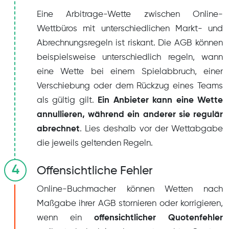
Eine Arbitrage-Wette zwischen Online-
Wettbüros mit unterschiedlichen Markt- und
Abrechnungsregeln ist riskant. Die AGB können
beispielsweise unterschiedlich regeln, wann
eine Wette bei einem Spielabbruch, einer
Verschiebung oder dem Rückzug eines Teams
als gültig gilt.
Ein Anbieter kann eine Wette
annullieren, während ein anderer sie regulär
abrechnet
. Lies deshalb vor der Wettabgabe
die jeweils geltenden Regeln.
Offensichtliche Fehler
Online-Buchmacher können Wetten nach
Maßgabe ihrer AGB stornieren oder korrigieren,
wenn ein
offensichtlicher Quotenfehler