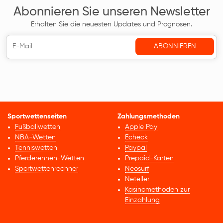
Abonnieren Sie unseren Newsletter
Erhalten Sie die neuesten Updates und Prognosen.
Sportwettenseiten
Zahlungsmethoden
Fußballwetten
Apple Pay
NBA-Wetten
Echeck
Tenniswetten
Paypal
Pferderennen-Wetten
Prepaid-Karten
Sportwettenrechner
Neosurf
Neteller
Kasinomethoden zur
Einzahlung