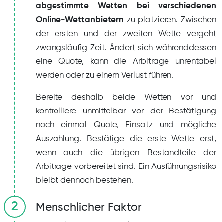
abgestimmte Wetten bei verschiedenen
Online-Wettanbietern
zu platzieren. Zwischen
der ersten und der zweiten Wette vergeht
zwangsläufig Zeit. Ändert sich währenddessen
eine Quote, kann die Arbitrage unrentabel
werden oder zu einem Verlust führen.
Bereite deshalb beide Wetten vor und
kontrolliere unmittelbar vor der Bestätigung
noch einmal Quote, Einsatz und mögliche
Auszahlung. Bestätige die erste Wette erst,
wenn auch die übrigen Bestandteile der
Arbitrage vorbereitet sind. Ein Ausführungsrisiko
bleibt dennoch bestehen.
Menschlicher Faktor