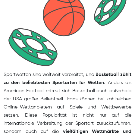
Sportwetten sind weltweit verbreitet, und
Basketball zählt
zu den beliebtesten Sportarten für Wetten
. Anders als
American Football erfreut sich Basketball auch außerhalb
der USA großer Beliebtheit. Fans können bei zahlreichen
Online-Wettanbietern auf Spiele und Wettbewerbe
setzen. Diese Popularität ist nicht nur auf die
internationale Verbreitung der Sportart zurückzuführen,
sondern auch auf die
vielfältigen Wettmärkte und