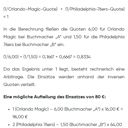
(1/Orlando-Magic-Quote) + (1/Philadelphia-76ers-Quote)
< 1
In die Berechnung fließen die Quoten 6,00 für Orlando
Magic bei Buchmacher „A“ und 1,50 für die Philadelphia
76ers bei Buchmacher „B“ ein.
(1/6,00) + (1/1,50) = 0,1667 + 0,6667 = 0,8334
Da das Ergebnis unter 1 liegt, besteht rechnerisch eine
Arbitrage. Die Einsätze werden anhand der inversen
Quoten verteilt.
Eine mögliche Aufteilung des Einsatzes von 80 €:
1 (Orlando Magic) – 6,00 (Buchmacher „A“) x 16,00 € =
96,00 €
2 (Philadelphia 76ers) – 1,50 (Buchmacher „B“) x 64,00