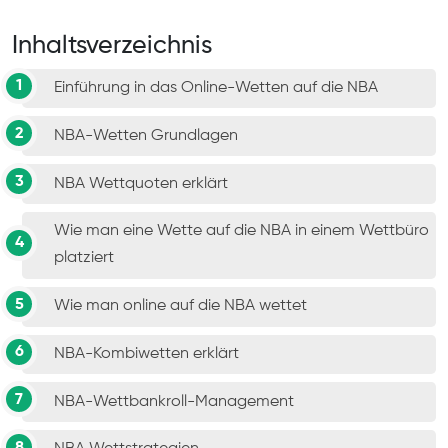
Inhaltsverzeichnis
Einführung in das Online-Wetten auf die NBA
NBA-Wetten Grundlagen
NBA Wettquoten erklärt
Wie man eine Wette auf die NBA in einem Wettbüro
platziert
Wie man online auf die NBA wettet
NBA-Kombiwetten erklärt
NBA-Wettbankroll-Management