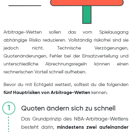
Arbitrage-Wetten sollen das vom Spielausgang
abhängige Risiko reduzieren. Vollständig risikofrei sind sie
jedoch nicht. Technische Verzögerungen,
Quotenänderungen, Fehler bei der Einsatzverteilung und
unterschiedliche Abrechnungsregeln können einen
rechnerischen Vorteil schnell aufheben.
Bevor du mit Echtgeld wettest, solltest du die folgenden
fünf Hauptrisiken von Arbitrage-Wetten
kennen.
Quoten ändern sich zu schnell
Das Grundprinzip des NBA-Arbitrage-Wettens
besteht darin,
mindestens zwei aufeinander