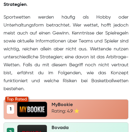
Strategien
.
Sportwetten werden häufig als Hobby oder
Unterhaltungsform betrachtet. Wer wettet, hofft jedoch
meist auch auf einen Gewinn. Kenntnisse der Spielregeln
sowie aktuelle Informationen über Teams und Spieler sind
wichtig, reichen allein aber nicht aus. Wettende nutzen
unterschiedliche Strategien; eine davon ist das Arbitrage-
Wetten. Falls du mit diesem Begriff noch nicht vertraut
bist, erfährst du im Folgenden, wie das Konzept
funktioniert und welche Risiken bei Basketballwetten
bestehen.
MyBookie
★
Rating: 4.9
Bovada