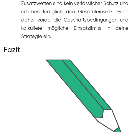
Zusatzwetten sind kein verlässlicher Schutz und
erhöhen lediglich den Gesamteinsatz. Prüfe
daher vorab die Geschäftsbedingungen und
kalkuliere mögliche Einsatzlimits in deine
Strategie ein.
Fazit