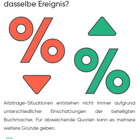
dasselbe Ereignis?
Arbitrage-Situationen entstehen nicht immer aufgrund
unterschiedlicher Einschätzungen der beteiligten
Buchmacher. Für abweichende Quoten kann es mehrere
weitere Gründe geben.