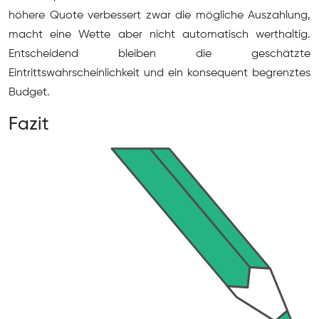
höhere Quote verbessert zwar die mögliche Auszahlung,
macht eine Wette aber nicht automatisch werthaltig.
Entscheidend bleiben die geschätzte
Eintrittswahrscheinlichkeit und ein konsequent begrenztes
Budget.
Fazit