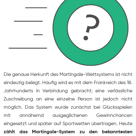
Die genaue Herkunft des Martingale-Wettsystems ist nicht
eindeutig belegt. Häufig wird es mit dem Frankreich des 18.
Jahrhunderts in Verbindung gebracht; eine verlässliche
Zuschreibung an eine einzelne Person ist jedoch nicht
möglich. Das System wurde zunächst bei Glücksspielen
mit annähernd ausgeglichenen Gewinnchancen
eingesetzt und später auf Sportwetten übertragen. Heute
zählt das Martingale-System zu den bekanntesten