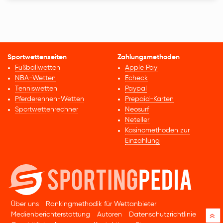
Sportwettenseiten
Zahlungsmethoden
Fußballwetten
Apple Pay
NBA-Wetten
Echeck
Tenniswetten
Paypal
Pferderennen-Wetten
Prepaid-Karten
Sportwettenrechner
Neosurf
Neteller
Kasinomethoden zur
Einzahlung
Über uns
Rankingmethodik für Wettanbieter
Medienberichterstattung
Autoren
Datenschutzrichtlinie
»