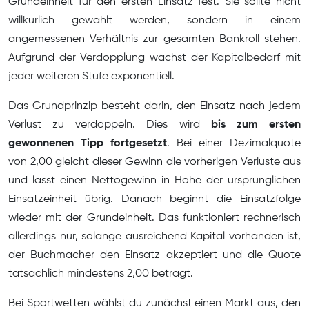
Grundeinheit für den ersten Einsatz fest. Sie sollte nicht
willkürlich gewählt werden, sondern in einem
angemessenen Verhältnis zur gesamten Bankroll stehen.
Aufgrund der Verdopplung wächst der Kapitalbedarf mit
jeder weiteren Stufe exponentiell.
Das Grundprinzip besteht darin, den Einsatz nach jedem
Verlust zu verdoppeln. Dies wird
bis zum ersten
gewonnenen Tipp fortgesetzt
. Bei einer Dezimalquote
von 2,00 gleicht dieser Gewinn die vorherigen Verluste aus
und lässt einen Nettogewinn in Höhe der ursprünglichen
Einsatzeinheit übrig. Danach beginnt die Einsatzfolge
wieder mit der Grundeinheit. Das funktioniert rechnerisch
allerdings nur, solange ausreichend Kapital vorhanden ist,
der Buchmacher den Einsatz akzeptiert und die Quote
tatsächlich mindestens 2,00 beträgt.
Bei Sportwetten wählst du zunächst einen Markt aus, den