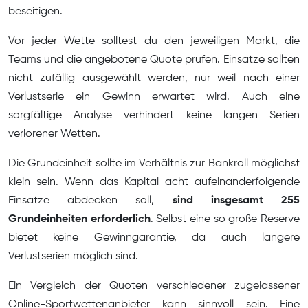
beseitigen.
Vor jeder Wette solltest du den jeweiligen Markt, die
Teams und die angebotene Quote prüfen. Einsätze sollten
nicht zufällig ausgewählt werden, nur weil nach einer
Verlustserie ein Gewinn erwartet wird. Auch eine
sorgfältige Analyse verhindert keine langen Serien
verlorener Wetten.
Die Grundeinheit sollte im Verhältnis zur Bankroll möglichst
klein sein. Wenn das Kapital acht aufeinanderfolgende
Einsätze abdecken soll,
sind insgesamt 255
Grundeinheiten erforderlich
. Selbst eine so große Reserve
bietet keine Gewinngarantie, da auch längere
Verlustserien möglich sind.
Ein Vergleich der Quoten verschiedener zugelassener
Online-Sportwettenanbieter kann sinnvoll sein. Eine