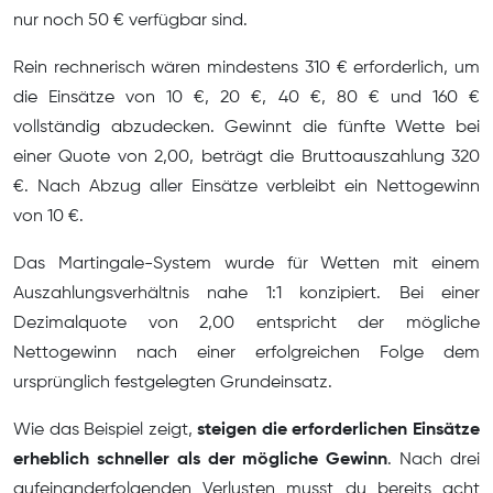
nur noch 50 € verfügbar sind.
Rein rechnerisch wären mindestens 310 € erforderlich, um
die Einsätze von 10 €, 20 €, 40 €, 80 € und 160 €
vollständig abzudecken. Gewinnt die fünfte Wette bei
einer Quote von 2,00, beträgt die Bruttoauszahlung 320
€. Nach Abzug aller Einsätze verbleibt ein Nettogewinn
von 10 €.
Das Martingale-System wurde für Wetten mit einem
Auszahlungsverhältnis nahe 1:1 konzipiert. Bei einer
Dezimalquote von 2,00 entspricht der mögliche
Nettogewinn nach einer erfolgreichen Folge dem
ursprünglich festgelegten Grundeinsatz.
Wie das Beispiel zeigt,
steigen die erforderlichen Einsätze
erheblich schneller als der mögliche Gewinn
. Nach drei
aufeinanderfolgenden Verlusten musst du bereits acht