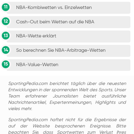
NBA-Kombiwetten vs. Einzelwetten
Cash-Out beim Wetten auf die NBA
NBA-Wette erklärt
So berechnen Sie NBA-Arbitrage-Wetten
NBA-Value-Wetten
SportingPedia.com berichtet täglich über die neuesten
Entwicklungen in der spannenden Welt des Sports. Unser
Team erfahrener Journalisten bietet ausführliche
Nachrichtenartikel, Expertenmeinungen, Highlights und
vieles mehr.
SportingPedia.com haftet nicht für die Ergebnisse der
auf der Website besprochenen Ereignisse. Bitte
beachten Sie, dass Sportwetten zum Verlust Ihres