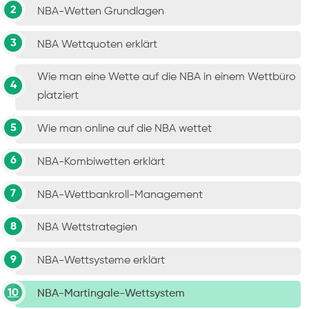
NBA-Wetten Grundlagen
NBA Wettquoten erklärt
Wie man eine Wette auf die NBA in einem Wettbüro
platziert
Wie man online auf die NBA wettet
NBA-Kombiwetten erklärt
NBA-Wettbankroll-Management
NBA Wettstrategien
NBA-Wettsysteme erklärt
NBA-Martingale-Wettsystem