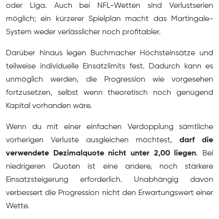
oder Liga. Auch bei NFL-Wetten sind Verlustserien
möglich; ein kürzerer Spielplan macht das Martingale-
System weder verlässlicher noch profitabler.
Darüber hinaus legen Buchmacher Höchsteinsätze und
teilweise individuelle Einsatzlimits fest. Dadurch kann es
unmöglich werden, die Progression wie vorgesehen
fortzusetzen, selbst wenn theoretisch noch genügend
Kapital vorhanden wäre.
Wenn du mit einer einfachen Verdopplung sämtliche
vorherigen Verluste ausgleichen möchtest,
darf die
verwendete Dezimalquote nicht unter 2,00 liegen
. Bei
niedrigeren Quoten ist eine andere, noch stärkere
Einsatzsteigerung erforderlich. Unabhängig davon
verbessert die Progression nicht den Erwartungswert einer
Wette.