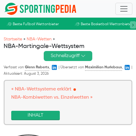
Zum Hauptinhalt springen
›
Beste Fußball Wettanbieter
Beste Basketball Wettanbieter
Startseite
»
NBA-Wetten
»
NBA-Martingale-Wettsystem
Schnellzugriff
Verfasst von
Glenn Roberts
,
|
Übersetzt von
Maximilian Hurlebaus
,
|
Aktualisiert:
August 3, 2026
« NBA-Wettsysteme erklärt
NBA-Kombiwetten vs. Einzelwetten »
INHALT