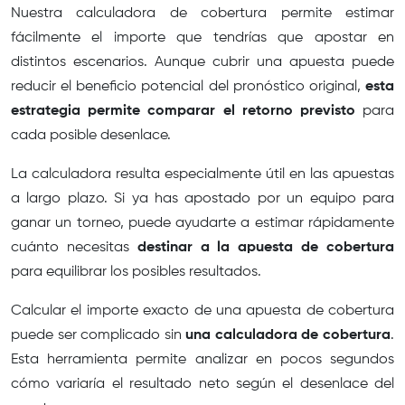
Nuestra calculadora de cobertura permite estimar
fácilmente el importe que tendrías que apostar en
distintos escenarios. Aunque cubrir una apuesta puede
reducir el beneficio potencial del pronóstico original,
esta
estrategia permite comparar el retorno previsto
para
cada posible desenlace.
La calculadora resulta especialmente útil en las apuestas
a largo plazo. Si ya has apostado por un equipo para
ganar un torneo, puede ayudarte a estimar rápidamente
cuánto necesitas
destinar a la apuesta de cobertura
para equilibrar los posibles resultados.
Calcular el importe exacto de una apuesta de cobertura
puede ser complicado sin
una calculadora de cobertura
.
Esta herramienta permite analizar en pocos segundos
cómo variaría el resultado neto según el desenlace del