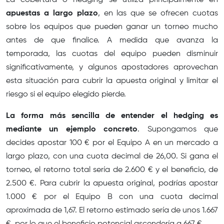
apuestas a largo plazo
, en las que se ofrecen cuotas
sobre los equipos que pueden ganar un torneo mucho
antes de que finalice. A medida que avanza la
temporada, las cuotas del equipo pueden disminuir
significativamente, y algunos apostadores aprovechan
esta situación para cubrir la apuesta original y limitar el
riesgo si el equipo elegido pierde.
La forma más sencilla de entender el hedging es
mediante un ejemplo concreto
. Supongamos que
decides apostar 100 € por el Equipo A en un mercado a
largo plazo, con una cuota decimal de 26,00. Si gana el
torneo, el retorno total sería de 2.600 € y el beneficio, de
2.500 €. Para cubrir la apuesta original, podrías apostar
1.000 € por el Equipo B con una cuota decimal
aproximada de 1,67. El retorno estimado sería de unos 1.667
€, por lo que el beneficio potencial ascendería a 667 €.