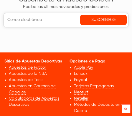
Recibe las últimas novedades y predicciones.
Sitios de Apuestas Deportivas
Opciones de Pago
Apuestas de Fútbol
Apple Pay
Apuestas de la NBA
Echeck
Apuestas de Tenis
Paypal
Apuestas en Carreras de
Tarjetas Prepagadas
Caballos
Neosurf
Calculadoras de Apuestas
Neteller
Deportivas
Métodos de Depósito en el
»
Casino