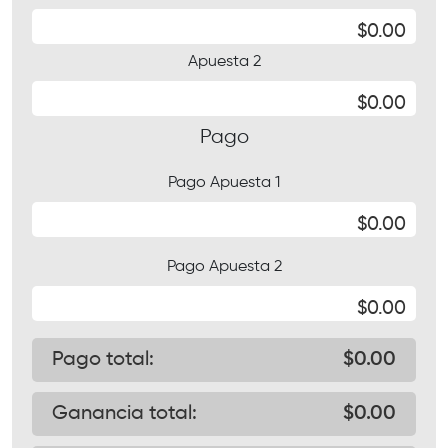
$0.00
Apuesta 2
$0.00
Pago
Pago Apuesta 1
$0.00
Pago Apuesta 2
$0.00
Pago total:
$0.00
Ganancia total:
$0.00