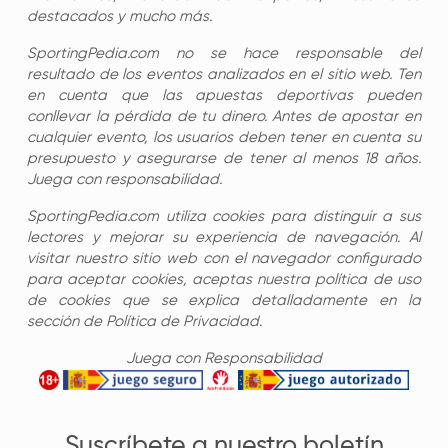
destacados y mucho más.
SportingPedia.com no se hace responsable del
resultado de los eventos analizados en el sitio web. Ten
en cuenta que las apuestas deportivas pueden
conllevar la pérdida de tu dinero. Antes de apostar en
cualquier evento, los usuarios deben tener en cuenta su
presupuesto y asegurarse de tener al menos 18 años.
Juega con responsabilidad.
SportingPedia.com utiliza cookies para distinguir a sus
lectores y mejorar su experiencia de navegación. Al
visitar nuestro sitio web con el navegador configurado
para aceptar cookies, aceptas nuestra política de uso
de cookies que se explica detalladamente en la
sección de Política de Privacidad.
Juega con Responsabilidad
Suscríbete a nuestro boletín