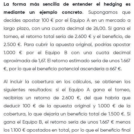
La forma más sencilla de entender el hedging es
mediante un ejemplo concreto
. Supongamos que
decides apostar 100 € por el Equipo A en un mercado a
largo plazo, con una cuota decimal de 26,00. Si gana el
torneo, el retorno total sería de 2.600 € y el beneficio, de
2.500 €. Para cubrir la apuesta original, podrías apostar
1.000 € por el Equipo B con una cuota decimal
aproximada de 1,67. El retorno estimado sería de unos 1.667
€, por lo que el beneficio potencial ascendería a 667 €.
Al incluir la cobertura en los cálculos, se obtienen los
siguientes resultados: si el Equipo A gana el torneo,
recibirías un retorno de 2.600 €, del que habría que
deducir 100 € de la apuesta original y 1.000 € de la
cobertura, lo que dejaría un beneficio total de 1.500 €. Si
gana el Equipo B, el retorno sería de unos 1.667 € menos
los 1.100 € apostados en total, por lo que el beneficio final