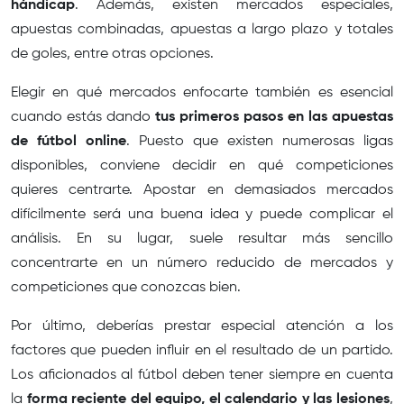
hándicap
. Además, existen mercados especiales,
apuestas combinadas, apuestas a largo plazo y totales
de goles, entre otras opciones.
Elegir en qué mercados enfocarte también es esencial
cuando estás dando
tus primeros pasos en las apuestas
de fútbol online
. Puesto que existen numerosas ligas
disponibles, conviene decidir en qué competiciones
quieres centrarte. Apostar en demasiados mercados
difícilmente será una buena idea y puede complicar el
análisis. En su lugar, suele resultar más sencillo
concentrarte en un número reducido de mercados y
competiciones que conozcas bien.
Por último, deberías prestar especial atención a los
factores que pueden influir en el resultado de un partido.
Los aficionados al fútbol deben tener siempre en cuenta
la
forma reciente del equipo, el calendario y las lesiones
,