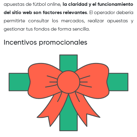
apuestas de fútbol online,
la claridad y el funcionamiento
del sitio web son factores relevantes
. El operador debería
permitirte consultar los mercados, realizar apuestas y
gestionar tus fondos de forma sencilla.
Incentivos promocionales