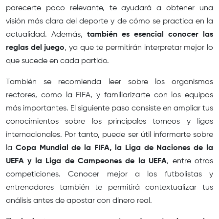
parecerte poco relevante, te ayudará a obtener una
visión más clara del deporte y de cómo se practica en la
actualidad. Además,
también es esencial conocer las
reglas del juego
, ya que te permitirán interpretar mejor lo
que sucede en cada partido.
También se recomienda leer sobre los organismos
rectores, como la FIFA, y familiarizarte con los equipos
más importantes. El siguiente paso consiste en ampliar tus
conocimientos sobre los principales torneos y ligas
internacionales. Por tanto, puede ser útil informarte sobre
la
Copa Mundial de la FIFA, la Liga de Naciones de la
UEFA y la Liga de Campeones de la UEFA
, entre otras
competiciones. Conocer mejor a los futbolistas y
entrenadores también te permitirá contextualizar tus
análisis antes de apostar con dinero real.