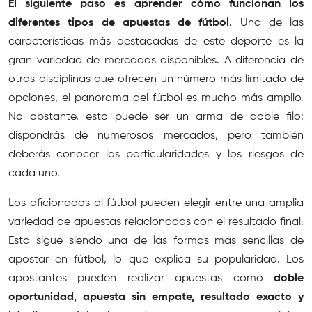
El siguiente paso es aprender cómo funcionan los
diferentes tipos de apuestas de fútbol
. Una de las
características más destacadas de este deporte es la
gran variedad de mercados disponibles. A diferencia de
otras disciplinas que ofrecen un número más limitado de
opciones, el panorama del fútbol es mucho más amplio.
No obstante, esto puede ser un arma de doble filo:
dispondrás de numerosos mercados, pero también
deberás conocer las particularidades y los riesgos de
cada uno.
Los aficionados al fútbol pueden elegir entre una amplia
variedad de apuestas relacionadas con el resultado final.
Esta sigue siendo una de las formas más sencillas de
apostar en fútbol, lo que explica su popularidad. Los
apostantes pueden realizar apuestas como
doble
oportunidad, apuesta sin empate, resultado exacto y