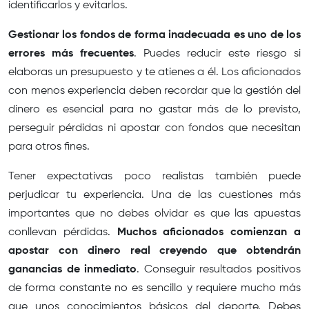
identificarlos y evitarlos.
Gestionar los fondos de forma inadecuada es uno de los
errores más frecuentes
. Puedes reducir este riesgo si
elaboras un presupuesto y te atienes a él. Los aficionados
con menos experiencia deben recordar que la gestión del
dinero es esencial para no gastar más de lo previsto,
perseguir pérdidas ni apostar con fondos que necesitan
para otros fines.
Tener expectativas poco realistas también puede
perjudicar tu experiencia. Una de las cuestiones más
importantes que no debes olvidar es que las apuestas
conllevan pérdidas.
Muchos aficionados comienzan a
apostar con dinero real creyendo que obtendrán
ganancias de inmediato
. Conseguir resultados positivos
de forma constante no es sencillo y requiere mucho más
que unos conocimientos básicos del deporte. Debes