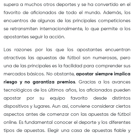
supera a muchos otros deportes y se ha convertido en el
favorito de aficionados de todo el mundo. Además, los
encuentros de algunas de las principales competiciones
se retransmiten internacionalmente, lo que permite a los
apostantes seguir la acción.
Las razones por las que los apostantes encuentran
atractivas las apuestas de fútbol son numerosas, pero
una de las principales es la facilidad para comprender sus
mercados básicos. No obstante,
apostar siempre implica
riesgo y no garantiza premios
. Gracias a los avances
tecnológicos de los últimos años, los aficionados pueden
apostar por su equipo favorito desde distintos
dispositivos y lugares. Aun así, conviene considerar ciertos
aspectos antes de comenzar con las apuestas de fútbol
online. Es fundamental conocer el deporte y los diferentes
tipos de apuestas. Elegir una casa de apuestas fiable y