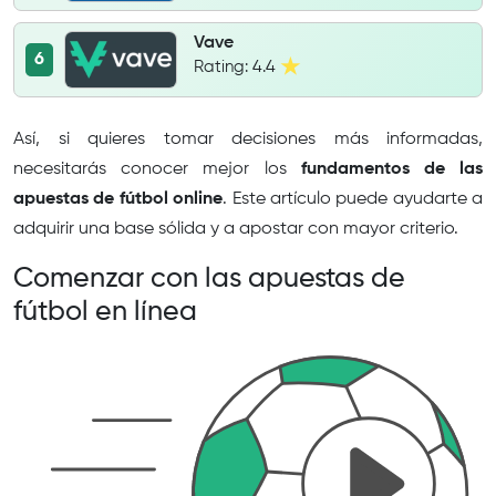
Vave
★
Rating: 4.4
Así, si quieres tomar decisiones más informadas,
necesitarás conocer mejor los
fundamentos de las
apuestas de fútbol online
. Este artículo puede ayudarte a
adquirir una base sólida y a apostar con mayor criterio.
Comenzar con las apuestas de
fútbol en línea