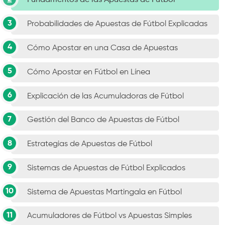
Fundamentos de las Apuestas de Fútbol
Probabilidades de Apuestas de Fútbol Explicadas
Cómo Apostar en una Casa de Apuestas
Cómo Apostar en Fútbol en Línea
Explicación de las Acumuladoras de Fútbol
Gestión del Banco de Apuestas de Fútbol
Estrategias de Apuestas de Fútbol
Sistemas de Apuestas de Fútbol Explicados
Sistema de Apuestas Martingala en Fútbol
Acumuladores de Fútbol vs Apuestas Simples