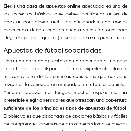
Elegir una casa de apuestas online adecuada
es uno de
los aspectos básicos que debes considerar antes de
apostar con dinero real. Los aficionados con menos
experiencia deben tener en cuenta varios factores para
elegir el operador que mejor se adapte a sus preferencias.
Apuestas de fútbol soportadas
Elegir una casa de apuestas online adecuada es un paso
importante para disponer de una experiencia clara y
funcional. Una de las primeras cuestiones que conviene
revisar es la variedad de mercados de fútbol disponibles.
Aunque todavía no tengas mucha experiencia,
es
preferible elegir operadores que ofrezcan una cobertura
suficiente de los principales tipos de apuestas de fútbol
.
El objetivo es que dispongas de opciones básicas y fáciles
de comprender, además de otros mercados que puedas