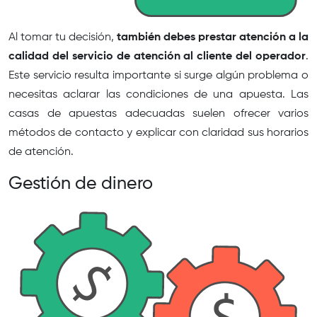
Al tomar tu decisión,
también debes prestar atención a la
calidad del servicio de atención al cliente del operador
.
Este servicio resulta importante si surge algún problema o
necesitas aclarar las condiciones de una apuesta. Las
casas de apuestas adecuadas suelen ofrecer varios
métodos de contacto y explicar con claridad sus horarios
de atención.
Gestión de dinero