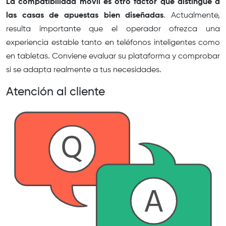
La compatibilidad móvil es otro factor que distingue a
las casas de apuestas bien diseñadas
. Actualmente,
resulta importante que el operador ofrezca una
experiencia estable tanto en teléfonos inteligentes como
en tabletas. Conviene evaluar su plataforma y comprobar
si se adapta realmente a tus necesidades.
Atención al cliente