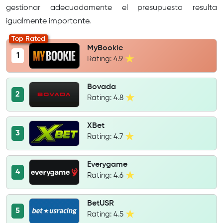
gestionar adecuadamente el presupuesto resulta
igualmente importante.
MyBookie
★
Rating: 4.9
Bovada
★
Rating: 4.8
XBet
★
Rating: 4.7
Everygame
★
Rating: 4.6
BetUSR
★
Rating: 4.5