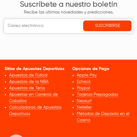
Suscríbete a nuestro boletín
Recibe las últimas novedades y predicciones.
Sitios de Apuestas Deportivas
Opciones de Pago
Apuestas de Fútbol
Apple Pay
Apuestas de la NBA
Echeck
Apuestas de Tenis
Paypal
Apuestas en Carreras de
Tarjetas Prepagadas
Caballos
Neosurf
Calculadoras de Apuestas
Neteller
Deportivas
Métodos de Depósito en el
Casino