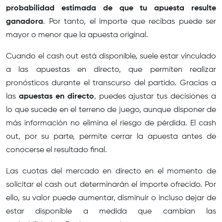
probabilidad estimada de que tu apuesta resulte
ganadora
. Por tanto, el importe que recibas puede ser
mayor o menor que la apuesta original.
Cuando el cash out está disponible, suele estar vinculado
a las apuestas en directo, que permiten realizar
pronósticos durante el transcurso del partido. Gracias a
las
apuestas en directo
, puedes ajustar tus decisiones a
lo que sucede en el terreno de juego, aunque disponer de
más información no elimina el riesgo de pérdida. El cash
out, por su parte, permite cerrar la apuesta antes de
conocerse el resultado final.
Las cuotas del mercado en directo en el momento de
solicitar el cash out determinarán el importe ofrecido. Por
ello, su valor puede aumentar, disminuir o incluso dejar de
estar disponible a medida que cambian las