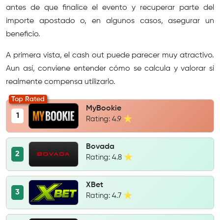
antes de que finalice el evento y recuperar parte del
importe apostado o, en algunos casos, asegurar un
beneficio.
A primera vista, el cash out puede parecer muy atractivo.
Aun así, conviene entender cómo se calcula y valorar si
realmente compensa utilizarlo.
MyBookie
★
Rating: 4.9
Bovada
★
Rating: 4.8
XBet
★
Rating: 4.7