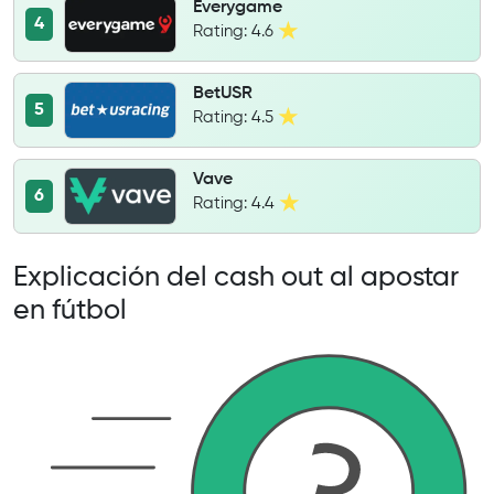
Everygame
★
Rating: 4.6
BetUSR
★
Rating: 4.5
Vave
★
Rating: 4.4
Explicación del cash out al apostar
en fútbol