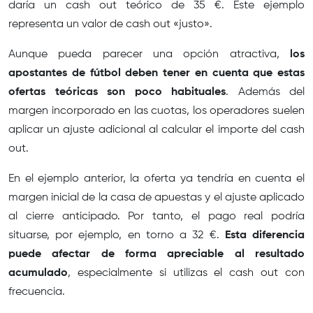
daría un cash out teórico de 35 €. Este ejemplo
representa un valor de cash out «justo».
Aunque pueda parecer una opción atractiva,
los
apostantes de fútbol deben tener en cuenta que estas
ofertas teóricas son poco habituales
. Además del
margen incorporado en las cuotas, los operadores suelen
aplicar un ajuste adicional al calcular el importe del cash
out.
En el ejemplo anterior, la oferta ya tendría en cuenta el
margen inicial de la casa de apuestas y el ajuste aplicado
al cierre anticipado. Por tanto, el pago real podría
situarse, por ejemplo, en torno a 32 €.
Esta diferencia
puede afectar de forma apreciable al resultado
acumulado
, especialmente si utilizas el cash out con
frecuencia.