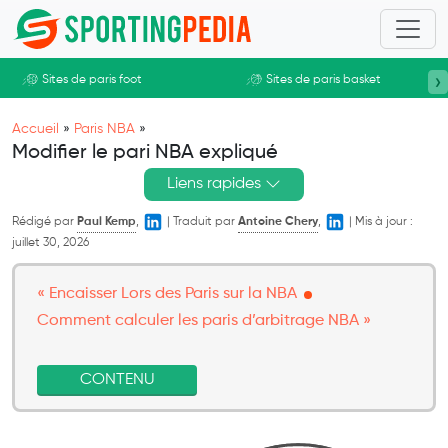
Aller au contenu principal
›
Sites de paris foot
Sites de paris basket
Accueil
»
Paris NBA
»
Modifier le pari NBA expliqué
Liens rapides
Rédigé par
Paul Kemp
,
|
Traduit par
Antoine Chery
,
|
Mis à jour :
juillet 30, 2026
« Encaisser Lors des Paris sur la NBA
Comment calculer les paris d’arbitrage NBA »
CONTENU