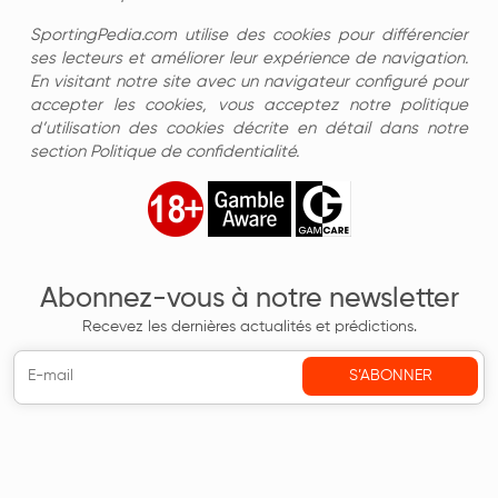
SportingPedia.com utilise des cookies pour différencier
ses lecteurs et améliorer leur expérience de navigation.
En visitant notre site avec un navigateur configuré pour
accepter les cookies, vous acceptez notre politique
d’utilisation des cookies décrite en détail dans notre
section Politique de confidentialité.
Abonnez-vous à notre newsletter
Recevez les dernières actualités et prédictions.