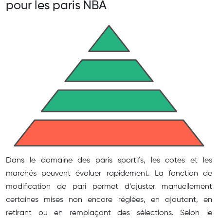
pour les paris NBA
Dans le domaine des paris sportifs, les cotes et les
marchés peuvent évoluer rapidement. La fonction de
modification de pari permet d’ajuster manuellement
certaines mises non encore réglées, en ajoutant, en
retirant ou en remplaçant des sélections. Selon le