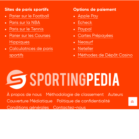
Sites de paris sportifs
Options de paiement
Parier sur le Football
Apple Pay
Paris sur la NBA
Echeck
Paris sur le Tennis
Paypal
Parier sur les Courses
Cartes Prépayées
Hippiques
Neosurf
Calculatrices de paris
Neteller
sportifs
Méthodes de Dépôt Casino
À propos de nous
Méthodologie de classement
Auteurs
Couverture Médiatique
Politique de confidentialité
»
Conditions générales
Contactez-nous
© 2026 Sportingpedia.com. All rights reserved.
Sitemap