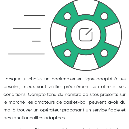
Lorsque tu choisis un bookmaker en ligne adapté à tes
besoins, mieux vaut vérifier précisément son offre et ses
conditions. Compte tenu du nombre de sites présents sur
le marché, les amateurs de basket-ball peuvent avoir du
mal à trouver un opérateur proposant un service fiable et
des fonctionnalités adaptées.