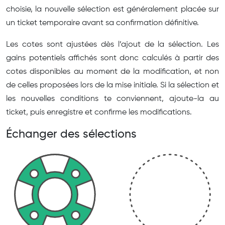
choisie, la nouvelle sélection est généralement placée sur
un ticket temporaire avant sa confirmation définitive.
Les cotes sont ajustées dès l’ajout de la sélection. Les
gains potentiels affichés sont donc calculés à partir des
cotes disponibles au moment de la modification, et non
de celles proposées lors de la mise initiale. Si la sélection et
les nouvelles conditions te conviennent, ajoute-la au
ticket, puis enregistre et confirme les modifications.
Échanger des sélections