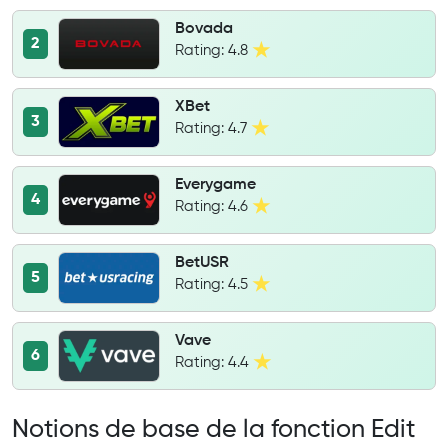
Bovada
★
Rating: 4.8
XBet
★
Rating: 4.7
Everygame
★
Rating: 4.6
BetUSR
★
Rating: 4.5
Vave
★
Rating: 4.4
Notions de base de la fonction Edit