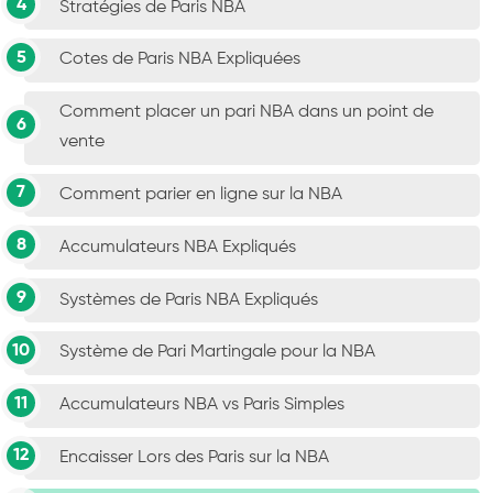
Stratégies de Paris NBA
Cotes de Paris NBA Expliquées
Comment placer un pari NBA dans un point de
vente
Comment parier en ligne sur la NBA
Accumulateurs NBA Expliqués
Systèmes de Paris NBA Expliqués
Système de Pari Martingale pour la NBA
Accumulateurs NBA vs Paris Simples
Encaisser Lors des Paris sur la NBA