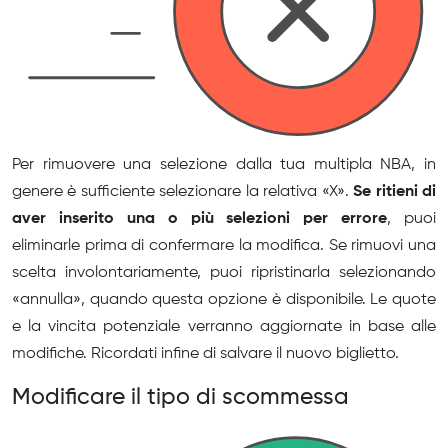
Per rimuovere una selezione dalla tua multipla NBA, in
genere è sufficiente selezionare la relativa «X».
Se ritieni di
aver inserito una o più selezioni per errore
, puoi
eliminarle prima di confermare la modifica. Se rimuovi una
scelta involontariamente, puoi ripristinarla selezionando
«annulla», quando questa opzione è disponibile. Le quote
e la vincita potenziale verranno aggiornate in base alle
modifiche. Ricordati infine di salvare il nuovo biglietto.
Modificare il tipo di scommessa