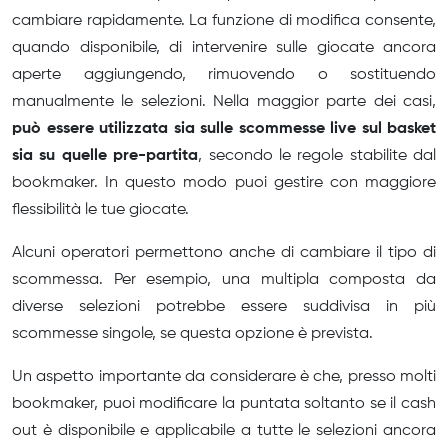
cambiare rapidamente. La funzione di modifica consente,
quando disponibile, di intervenire sulle giocate ancora
aperte aggiungendo, rimuovendo o sostituendo
manualmente le selezioni. Nella maggior parte dei casi,
può essere utilizzata sia sulle scommesse live sul basket
sia su quelle pre-partita
, secondo le regole stabilite dal
bookmaker. In questo modo puoi gestire con maggiore
flessibilità le tue giocate.
Alcuni operatori permettono anche di cambiare il tipo di
scommessa. Per esempio, una multipla composta da
diverse selezioni potrebbe essere suddivisa in più
scommesse singole, se questa opzione è prevista.
Un aspetto importante da considerare è che, presso molti
bookmaker, puoi modificare la puntata soltanto se il cash
out è disponibile e applicabile a tutte le selezioni ancora