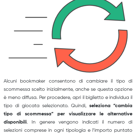
Alcuni bookmaker consentono di cambiare il tipo di
scommessa scelto inizialmente, anche se questa opzione
è meno diffusa. Per procedere, apri il biglietto e individua il
tipo di giocata selezionato. Quindi,
seleziona “cambia
tipo di scommessa” per visualizzare le alternative
disponibili
. In genere vengono indicati il numero di
selezioni comprese in ogni tipologia e l’importo puntato