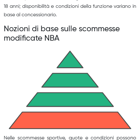
18 anni; disponibilità e condizioni della funzione variano in
base al concessionario.
Nozioni di base sulle scommesse
modificate NBA
Nelle scommesse sportive, quote e condizioni possono