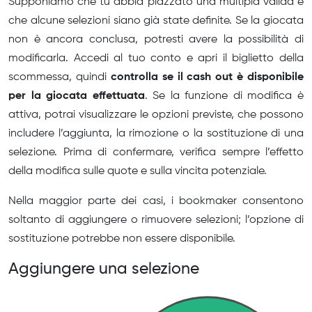
Supponiamo che tu abbia piazzato una multipla valida e
che alcune selezioni siano già state definite. Se la giocata
non è ancora conclusa, potresti avere la possibilità di
modificarla. Accedi al tuo conto e apri il biglietto della
scommessa, quindi
controlla se il cash out è disponibile
per la giocata effettuata
. Se la funzione di modifica è
attiva, potrai visualizzare le opzioni previste, che possono
includere l’aggiunta, la rimozione o la sostituzione di una
selezione. Prima di confermare, verifica sempre l’effetto
della modifica sulle quote e sulla vincita potenziale.
Nella maggior parte dei casi, i bookmaker consentono
soltanto di aggiungere o rimuovere selezioni; l’opzione di
sostituzione potrebbe non essere disponibile.
Aggiungere una selezione