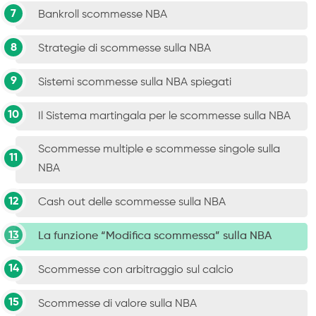
Bankroll scommesse NBA
Strategie di scommesse sulla NBA
Sistemi scommesse sulla NBA spiegati
Il Sistema martingala per le scommesse sulla NBA
Scommesse multiple e scommesse singole sulla
NBA
Cash out delle scommesse sulla NBA
La funzione “Modifica scommessa” sulla NBA
Scommesse con arbitraggio sul calcio
Scommesse di valore sulla NBA