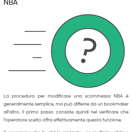
NBA
La procedura per modificare una scommessa NBA è
generalmente semplice, ma può differire da un bookmaker
all’altro. Il primo passo consiste quindi nel verificare che
l’operatore scelto offra effettivamente questa funzione.