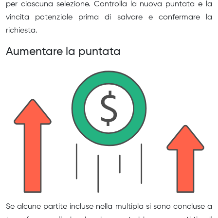
per ciascuna selezione. Controlla la nuova puntata e la
vincita potenziale prima di salvare e confermare la
richiesta.
Aumentare la puntata
Se alcune partite incluse nella multipla si sono concluse a