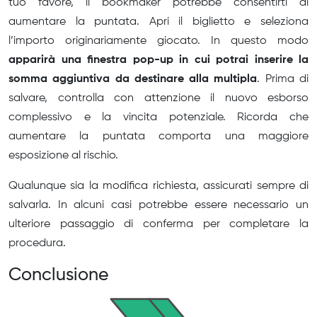
tuo favore, il bookmaker potrebbe consentirti di
aumentare la puntata. Apri il biglietto e seleziona
l’importo originariamente giocato. In questo modo
apparirà una finestra pop-up in cui potrai inserire la
somma aggiuntiva da destinare alla multipla
. Prima di
salvare, controlla con attenzione il nuovo esborso
complessivo e la vincita potenziale. Ricorda che
aumentare la puntata comporta una maggiore
esposizione al rischio.
Qualunque sia la modifica richiesta, assicurati sempre di
salvarla. In alcuni casi potrebbe essere necessario un
ulteriore passaggio di conferma per completare la
procedura.
Conclusione