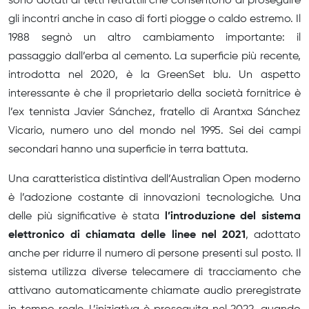
sono dotati di tetti retrattili che consentono di proseguire
gli incontri anche in caso di forti piogge o caldo estremo. Il
1988 segnò un altro cambiamento importante: il
passaggio dall’erba al cemento. La superficie più recente,
introdotta nel 2020, è la GreenSet blu. Un aspetto
interessante è che il proprietario della società fornitrice è
l’ex tennista Javier Sánchez, fratello di Arantxa Sánchez
Vicario, numero uno del mondo nel 1995. Sei dei campi
secondari hanno una superficie in terra battuta.
Una caratteristica distintiva dell’Australian Open moderno
è l’adozione costante di innovazioni tecnologiche. Una
delle più significative è stata
l’introduzione del sistema
elettronico di chiamata delle linee nel 2021
, adottato
anche per ridurre il numero di persone presenti sul posto. Il
sistema utilizza diverse telecamere di tracciamento che
attivano automaticamente chiamate audio preregistrate