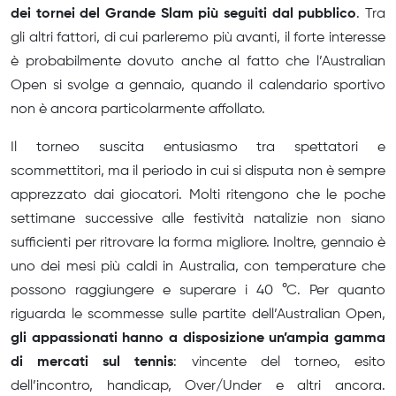
dei tornei del Grande Slam più seguiti dal pubblico
. Tra
gli altri fattori, di cui parleremo più avanti, il forte interesse
è probabilmente dovuto anche al fatto che l’Australian
Open si svolge a gennaio, quando il calendario sportivo
non è ancora particolarmente affollato.
Il torneo suscita entusiasmo tra spettatori e
scommettitori, ma il periodo in cui si disputa non è sempre
apprezzato dai giocatori. Molti ritengono che le poche
settimane successive alle festività natalizie non siano
sufficienti per ritrovare la forma migliore. Inoltre, gennaio è
uno dei mesi più caldi in Australia, con temperature che
possono raggiungere e superare i 40 °C. Per quanto
riguarda le scommesse sulle partite dell’Australian Open,
gli appassionati hanno a disposizione un’ampia gamma
di mercati sul tennis
: vincente del torneo, esito
dell’incontro, handicap, Over/Under e altri ancora.