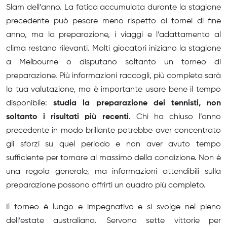
Slam dell’anno. La fatica accumulata durante la stagione
precedente può pesare meno rispetto ai tornei di fine
anno, ma la preparazione, i viaggi e l’adattamento al
clima restano rilevanti. Molti giocatori iniziano la stagione
a Melbourne o disputano soltanto un torneo di
preparazione. Più informazioni raccogli, più completa sarà
la tua valutazione, ma è importante usare bene il tempo
disponibile:
studia la preparazione dei tennisti, non
soltanto i risultati più recenti
. Chi ha chiuso l’anno
precedente in modo brillante potrebbe aver concentrato
gli sforzi su quel periodo e non aver avuto tempo
sufficiente per tornare al massimo della condizione. Non è
una regola generale, ma informazioni attendibili sulla
preparazione possono offrirti un quadro più completo.
Il torneo è lungo e impegnativo e si svolge nel pieno
dell’estate australiana. Servono sette vittorie per