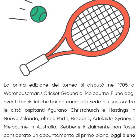
La prima edizione del torneo si disputò nel 1905 al
Warehouseman’s Cricket Ground di Melbourne. È uno degli
eventi tennistici che hanno cambiato sede più spesso: tra
le città ospitanti figurano Christchurch e Hastings in
Nuova Zelanda, oltre a Perth, Brisbane, Adelaide, Sydney e
Melbourne in Australia. Sebbene inizialmente non fosse
considerato un appuntamento di primo piano, oggi è
uno