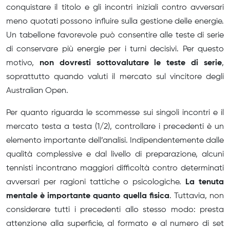
conquistare il titolo e gli incontri iniziali contro avversari
meno quotati possono influire sulla gestione delle energie.
Un tabellone favorevole può consentire alle teste di serie
di conservare più energie per i turni decisivi. Per questo
motivo,
non dovresti sottovalutare le teste di serie
,
soprattutto quando valuti il mercato sul vincitore degli
Australian Open.
Per quanto riguarda le scommesse sui singoli incontri e il
mercato testa a testa (1/2), controllare i precedenti è un
elemento importante dell’analisi. Indipendentemente dalle
qualità complessive e dal livello di preparazione, alcuni
tennisti incontrano maggiori difficoltà contro determinati
avversari per ragioni tattiche o psicologiche.
La tenuta
mentale è importante quanto quella fisica
. Tuttavia, non
considerare tutti i precedenti allo stesso modo: presta
attenzione alla superficie, al formato e al numero di set