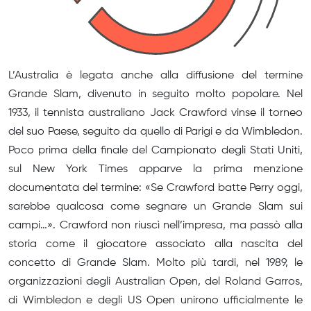
L’Australia è legata anche alla diffusione del termine
Grande Slam, divenuto in seguito molto popolare. Nel
1933, il tennista australiano Jack Crawford vinse il torneo
del suo Paese, seguito da quello di Parigi e da Wimbledon.
Poco prima della finale del Campionato degli Stati Uniti,
sul New York Times apparve la prima menzione
documentata del termine: «Se Crawford batte Perry oggi,
sarebbe qualcosa come segnare un Grande Slam sui
campi…». Crawford non riuscì nell’impresa, ma passò alla
storia come il giocatore associato alla nascita del
concetto di Grande Slam. Molto più tardi, nel 1989, le
organizzazioni degli Australian Open, del Roland Garros,
di Wimbledon e degli US Open unirono ufficialmente le