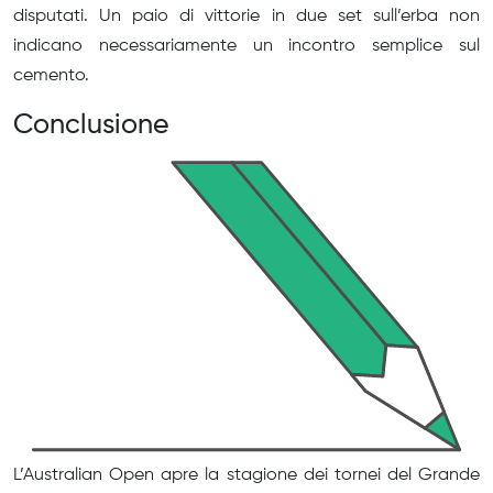
disputati. Un paio di vittorie in due set sull’erba non
indicano necessariamente un incontro semplice sul
cemento.
Conclusione
L’Australian Open apre la stagione dei tornei del Grande