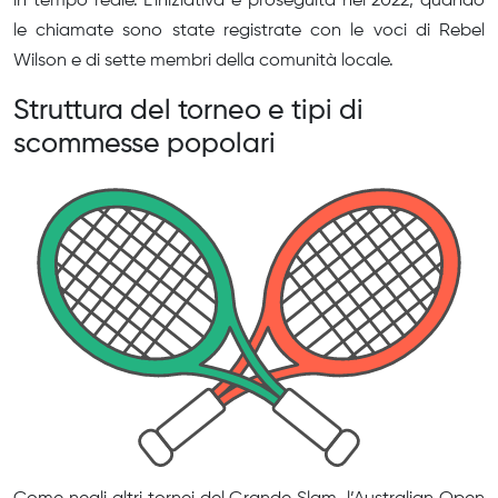
in tempo reale. L’iniziativa è proseguita nel 2022, quando
le chiamate sono state registrate con le voci di Rebel
Wilson e di sette membri della comunità locale.
Struttura del torneo e tipi di
scommesse popolari