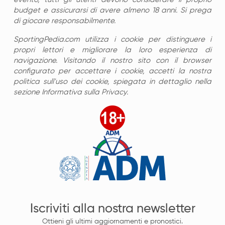
budget e assicurarsi di avere almeno 18 anni. Si prega
di giocare responsabilmente.
SportingPedia.com utilizza i cookie per distinguere i
propri lettori e migliorare la loro esperienza di
navigazione. Visitando il nostro sito con il browser
configurato per accettare i cookie, accetti la nostra
politica sull'uso dei cookie, spiegata in dettaglio nella
sezione Informativa sulla Privacy.
Iscriviti alla nostra newsletter
Ottieni gli ultimi aggiornamenti e pronostici.