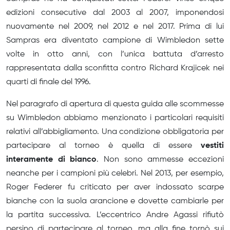
edizioni consecutive dal 2003 al 2007, imponendosi
nuovamente nel 2009, nel 2012 e nel 2017. Prima di lui
Sampras era diventato campione di Wimbledon sette
volte in otto anni, con l’unica battuta d’arresto
rappresentata dalla sconfitta contro Richard Krajicek nei
quarti di finale del 1996.
Nel paragrafo di apertura di questa guida alle scommesse
su Wimbledon abbiamo menzionato i particolari requisiti
relativi all’abbigliamento. Una condizione obbligatoria per
partecipare al torneo è quella di essere
vestiti
interamente di bianco
. Non sono ammesse eccezioni
neanche per i campioni più celebri. Nel 2013, per esempio,
Roger Federer fu criticato per aver indossato scarpe
bianche con la suola arancione e dovette cambiarle per
la partita successiva. L’eccentrico Andre Agassi rifiutò
persino di partecipare al torneo, ma alla fine tornò sui