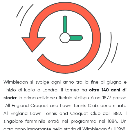
Wimbledon si svolge ogni anno tra la fine di giugno e
l’inizio di luglio a Londra. Il torneo ha
oltre 140 anni di
storia
: la prima edizione ufficiale si disputò nel 1877 presso
l’All England Croquet and Lawn Tennis Club, denominato
All England Lawn Tennis and Croquet Club dal 1882. Il
singolare femminile entrò nel programma nel 1884. Un
altro anno importante nella storia di Wimbledon fu il 1968,