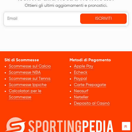
Ottieni gli ultimi aggiornamenti e pronostici.
Siti di Scommesse
Metodi di Pagamento
Scommesse sul Calcio
Apple Pay
Scommesse NBA
Echeck
Scommesse sul Tennis
Paypal
Scommesse Ippiche
Carte Prepagate
Calcolatori per le
Neosurf
Scommesse
Neteller
Deposito al Casinò
»