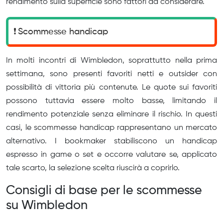
rendimento sulla superficie sono fattori da considerare.
Scommesse handicap
In molti incontri di Wimbledon, soprattutto nella prima
settimana, sono presenti favoriti netti e outsider con
possibilità di vittoria più contenute. Le quote sui favoriti
possono tuttavia essere molto basse, limitando il
rendimento potenziale senza eliminare il rischio. In questi
casi, le scommesse handicap rappresentano un mercato
alternativo. I bookmaker stabiliscono un handicap
espresso in game o set e occorre valutare se, applicato
tale scarto, la selezione scelta riuscirà a coprirlo.
Consigli di base per le scommesse
su Wimbledon