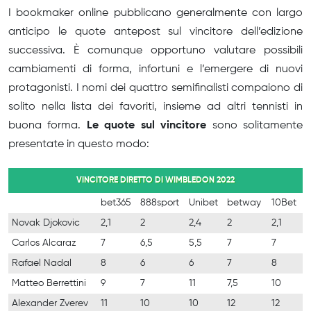
I bookmaker online pubblicano generalmente con largo
anticipo le quote antepost sul vincitore dell’edizione
successiva. È comunque opportuno valutare possibili
cambiamenti di forma, infortuni e l’emergere di nuovi
protagonisti. I nomi dei quattro semifinalisti compaiono di
solito nella lista dei favoriti, insieme ad altri tennisti in
buona forma.
Le quote sul vincitore
sono solitamente
presentate in questo modo:
VINCITORE DIRETTO DI WIMBLEDON 2022
bet365
888sport
Unibet
betway
10Bet
Novak Djokovic
2,1
2
2,4
2
2,1
Carlos Alcaraz
7
6,5
5,5
7
7
Rafael Nadal
8
6
6
7
8
Matteo Berrettini
9
7
11
7,5
10
Alexander Zverev
11
10
10
12
12