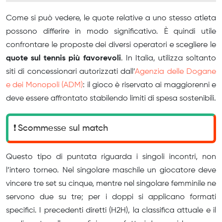
Come si può vedere, le quote relative a uno stesso atleta
possono differire in modo significativo. È quindi utile
confrontare le proposte dei diversi operatori e scegliere le
quote sul tennis più favorevoli
. In Italia, utilizza soltanto
siti di concessionari autorizzati dall’
Agenzia delle Dogane
e dei Monopoli (ADM)
: il gioco è riservato ai maggiorenni e
deve essere affrontato stabilendo limiti di spesa sostenibili.
Scommesse sul match
Questo tipo di puntata riguarda i singoli incontri, non
l’intero torneo. Nel singolare maschile un giocatore deve
vincere tre set su cinque, mentre nel singolare femminile ne
servono due su tre; per i doppi si applicano formati
specifici. I precedenti diretti (H2H), la classifica attuale e il