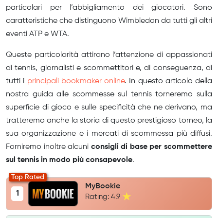
particolari per l’abbigliamento dei giocatori. Sono
caratteristiche che distinguono Wimbledon da tutti gli altri
eventi ATP e WTA.
Queste particolarità attirano l’attenzione di appassionati
di tennis, giornalisti e scommettitori e, di conseguenza, di
tutti i
principali bookmaker online
. In questo articolo della
nostra guida alle scommesse sul tennis torneremo sulla
superficie di gioco e sulle specificità che ne derivano, ma
tratteremo anche la storia di questo prestigioso torneo, la
sua organizzazione e i mercati di scommessa più diffusi.
Forniremo inoltre alcuni
consigli di base per scommettere
sul tennis in modo più consapevole
.
MyBookie
★
Rating: 4.9