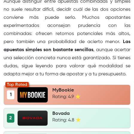
Aunque distinguir entre apuestas combinadas y simples
no suele resultar difícil, decidir cuál de las dos opciones
conviene más puede serlo. Muchos apostantes
experimentados aconsejan prudencia con las
combinadas: ofrecen retornos potenciales más altos,
pero también una probabilidad de acierto menor.
Las
apuestas simples son bastante sencillas
, aunque acertar
una selección concreta nunca está garantizado. Si tienes
dudas, sigue leyendo para valorar qué modalidad se
adapta mejor a tu forma de apostar y a tu presupuesto.
MyBookie
★
Rating: 4.9
Bovada
★
Rating: 4.8