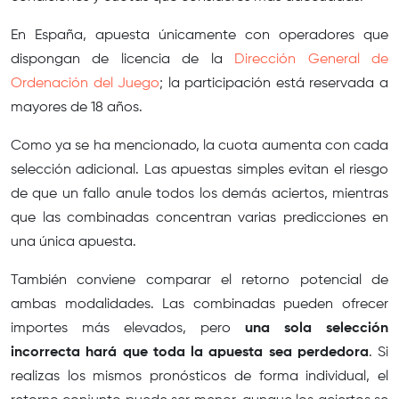
En España, apuesta únicamente con operadores que
dispongan de licencia de la
Dirección General de
Ordenación del Juego
; la participación está reservada a
mayores de 18 años.
Como ya se ha mencionado, la cuota aumenta con cada
selección adicional. Las apuestas simples evitan el riesgo
de que un fallo anule todos los demás aciertos, mientras
que las combinadas concentran varias predicciones en
una única apuesta.
También conviene comparar el retorno potencial de
ambas modalidades. Las combinadas pueden ofrecer
importes más elevados, pero
una sola selección
incorrecta hará que toda la apuesta sea perdedora
. Si
realizas los mismos pronósticos de forma individual, el