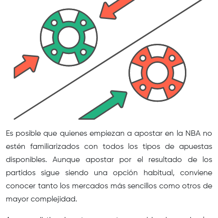
Es posible que quienes empiezan a apostar en la NBA no
estén familiarizados con todos los tipos de apuestas
disponibles. Aunque apostar por el resultado de los
partidos sigue siendo una opción habitual, conviene
conocer tanto los mercados más sencillos como otros de
mayor complejidad.