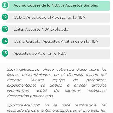
Acumuladores de la NBA vs Apuestas Simples
Cobro Anticipado al Apostar en la NBA
Editar Apuesta NBA Explicada
Cómo Calcular Apuestas Arbitrarias en la NBA
Apuestas de Valor en la NBA
SportingPedia.com ofrece cobertura diaria sobre los
últimos acontecimientos en el dinámico mundo del
deporte. Nuestro equipo de periodistas
experimentados se dedica a ofrecer artículos
informativos, análisis de expertos, resúmenes
destacados y mucho más.
SportingPedia.com no se hace responsable del
resultado de los eventos analizados en el sitio web. Ten