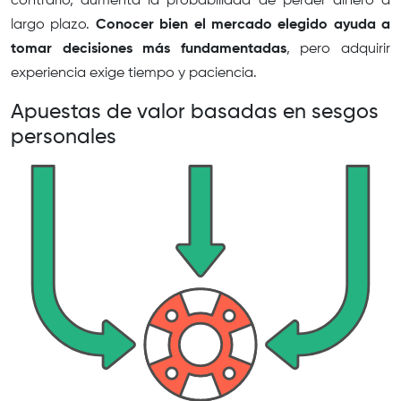
contrario, aumenta la probabilidad de perder dinero a
largo plazo.
Conocer bien el mercado elegido ayuda a
tomar decisiones más fundamentadas
, pero adquirir
experiencia exige tiempo y paciencia.
Apuestas de valor basadas en sesgos
personales