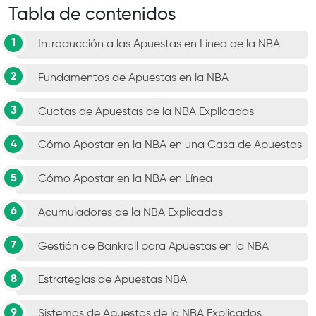
Tabla de contenidos
Introducción a las Apuestas en Línea de la NBA
Fundamentos de Apuestas en la NBA
Cuotas de Apuestas de la NBA Explicadas
Cómo Apostar en la NBA en una Casa de Apuestas
Cómo Apostar en la NBA en Línea
Acumuladores de la NBA Explicados
Gestión de Bankroll para Apuestas en la NBA
Estrategias de Apuestas NBA
Sistemas de Apuestas de la NBA Explicados