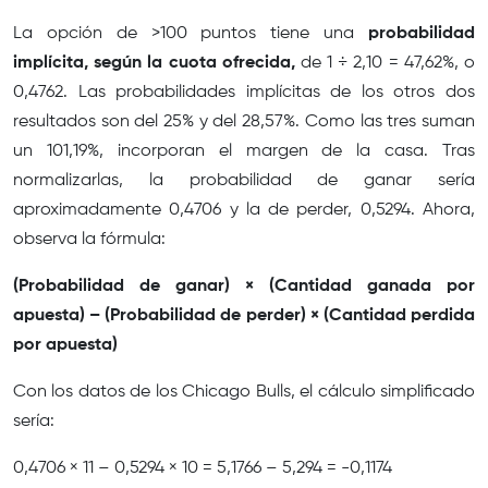
La opción de >100 puntos tiene una
probabilidad
implícita, según la cuota ofrecida,
de 1 ÷ 2,10 = 47,62%, o
0,4762. Las probabilidades implícitas de los otros dos
resultados son del 25% y del 28,57%. Como las tres suman
un 101,19%, incorporan el margen de la casa. Tras
normalizarlas, la probabilidad de ganar sería
aproximadamente 0,4706 y la de perder, 0,5294. Ahora,
observa la fórmula:
(Probabilidad de ganar) × (Cantidad ganada por
apuesta) – (Probabilidad de perder) × (Cantidad perdida
por apuesta)
Con los datos de los Chicago Bulls, el cálculo simplificado
sería:
0,4706 × 11 – 0,5294 × 10 = 5,1766 – 5,294 = -0,1174