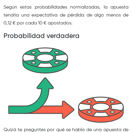
Según estas probabilidades normalizadas, la apuesta
tendría una expectativa de pérdida de algo menos de
0,12 € por cada 10 € apostados.
Probabilidad verdadera
Quizá te preguntes por qué se habla de una apuesta de