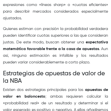
expresiones como «líneas sharp» o «cuotas eficientes»
para describir mercados considerados especialmente
ajustados.
Quienes estiman con precisión la probabilidad verdadera
pueden identificar cuotas superiores a las que consideran
justas. De este modo, buscan obtener una
expectativa
matemática favorable frente a la casa de apuestas
. Aun
así, ninguna estimación es infalible y los resultados
pueden variar considerablemente a corto plazo.
Estrategias de apuestas de valor de
la NBA
Existen dos estrategias principales para las
apuestas de
valor en baloncesto
; ambas requieren calcular la
«probabilidad real» de un resultado y determinar si el
valor esperado es positivo o negativo. A ellas añadiremos