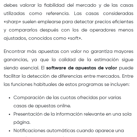
debes valorar la fiabilidad del mercado y de las casas
utilizadas como referencia. Las casas consideradas
«sharp» suelen emplearse para detectar precios eficientes
y compararlos después con los de operadores menos
ajustados, conocidos como «soft».
Encontrar más apuestas con valor no garantiza mayores
ganancias, ya que la calidad de la estimación sigue
siendo esencial. El
software de apuestas de valor
puede
facilitar la detección de diferencias entre mercados. Entre
las funciones habituales de estos programas se incluyen:
Comparación de las cuotas ofrecidas por varias
casas de apuestas online.
Presentación de la información relevante en una sola
página.
Notificaciones automáticas cuando aparece una