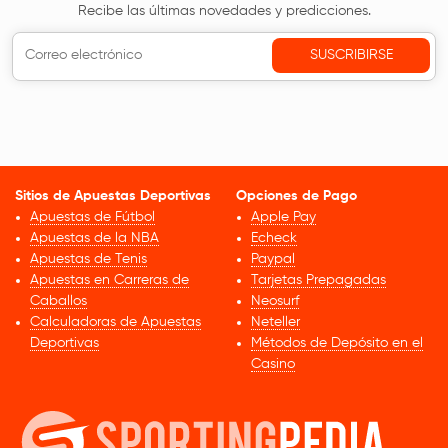
Recibe las últimas novedades y predicciones.
Sitios de Apuestas Deportivas
Opciones de Pago
Apuestas de Fútbol
Apple Pay
Apuestas de la NBA
Echeck
Apuestas de Tenis
Paypal
Apuestas en Carreras de
Tarjetas Prepagadas
Caballos
Neosurf
Calculadoras de Apuestas
Neteller
Deportivas
Métodos de Depósito en el
Casino