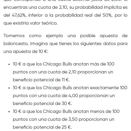
encuentras una cuota de 2,10, su probabilidad implícita es
del 47,62%, inferior a la probabilidad real del 50%, por lo
que existiría valor teórico.
Tomemos como ejemplo una posible apuesta de
baloncesto. Imagina que tienes los siguientes datos para
una apuesta de 10 €:
10 € a que los Chicago Bulls anotan más de 100
puntos con una cuota de 2,10 proporcionan un
beneficio potencial de 11 €.
10 € a que los Chicago Bulls anotan exactamente 100
puntos con una cuota de 4,00 proporcionan un
beneficio potencial de 30 €.
10 € a que los Chicago Bulls anotan menos de 100
puntos con una cuota de 3,50 proporcionan un
beneficio potencial de 25 €.