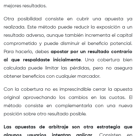
mejores resultados.
Otra posibilidad consiste en cubrir una apuesta ya
realizada. Este método puede reducir la exposición a un
resultado adverso, aunque también incrementa el capital
comprometido y puede disminuir el beneficio potencial.
Para hacerlo, debes
apostar por un resultado contrario
al que respaldaste inicialmente
. Una cobertura bien
calculada puede limitar las pérdidas, pero no asegura
obtener beneficios con cualquier marcador.
Con la cobertura no es imprescindible cerrar la apuesta
original aprovechando los cambios en las cuotas. El
método consiste en complementarla con una nueva
posición sobre otro resultado posible.
Las apuestas de arbitraje son otra estrategia que
algunos usuarios intentan aplicar
. Consisten en