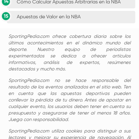
Cómo Calcular Apuestas Arbitrarias en la NBA
Apuestas de Valor en la NBA
SportingPedia.com ofrece cobertura diaria sobre los
últimos acontecimientos en el dinámico mundo del
deporte. Nuestro equipo de periodistas
experimentados se dedica a ofrecer artículos
informativos, análisis de expertos, resúmenes
destacados y mucho más.
SportingPedia.com no se hace responsable del
resultado de los eventos analizados en el sitio web. Ten
en cuenta que las apuestas deportivas pueden
conllevar la pérdida de tu dinero. Antes de apostar en
cualquier evento, los usuarios deben tener en cuenta su
presupuesto y asegurarse de tener al menos 18 años.
Juega con responsabilidad.
SportingPedia.com utiliza cookies para distinguir a sus
lectores y mejorar su experiencia de navegación. Al