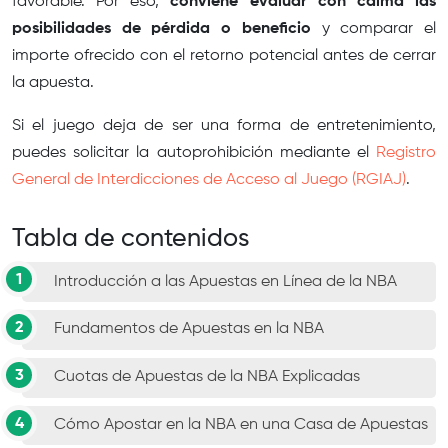
favorable. Por eso,
conviene evaluar con calma las
posibilidades de pérdida o beneficio
y comparar el
importe ofrecido con el retorno potencial antes de cerrar
la apuesta.
Si el juego deja de ser una forma de entretenimiento,
puedes solicitar la autoprohibición mediante el
Registro
General de Interdicciones de Acceso al Juego (RGIAJ)
.
Tabla de contenidos
Introducción a las Apuestas en Línea de la NBA
Fundamentos de Apuestas en la NBA
Cuotas de Apuestas de la NBA Explicadas
Cómo Apostar en la NBA en una Casa de Apuestas