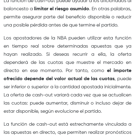
La función de cash-out puede ayudar a los aficionados al
baloncesto a
limitar el riesgo asumido
. En otras palabras,
permite asegurar parte del beneficio disponible o reducir
una posible pérdida antes de que termine el partido.
Los apostadores de la NBA pueden utilizar esta función
en tiempo real sobre determinadas apuestas que ya
hayan realizado. Si deseas recurrir a ella, la oferta
dependerá de las cuotas que muestre el mercado en
directo en ese momento. Por tanto, como
el importe
ofrecido depende del valor actual de las cuotas
, puede
ser inferior o superior a la cantidad apostada inicialmente.
La oferta de cash-out variará cada vez que se actualicen
las cuotas: puede aumentar, disminuir o incluso dejar de
estar disponible, según evolucione el partido.
La función de cash-out está estrechamente vinculada a
las apuestas en directo, que permiten realizar pronósticos