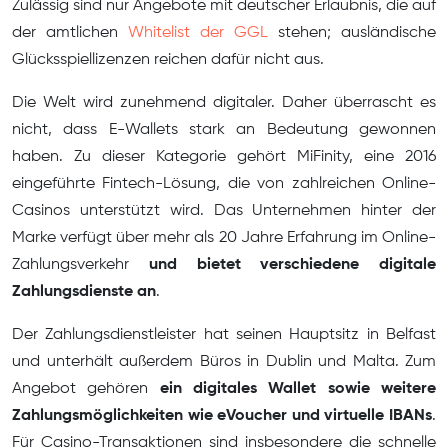
Zulässig sind nur Angebote mit deutscher Erlaubnis, die auf
der amtlichen
Whitelist der GGL
stehen; ausländische
Glücksspiellizenzen reichen dafür nicht aus.
Die Welt wird zunehmend digitaler. Daher überrascht es
nicht, dass E-Wallets stark an Bedeutung gewonnen
haben. Zu dieser Kategorie gehört MiFinity, eine 2016
eingeführte Fintech-Lösung, die von zahlreichen Online-
Casinos unterstützt wird. Das Unternehmen hinter der
Marke verfügt über mehr als 20 Jahre Erfahrung im Online-
Zahlungsverkehr
und bietet verschiedene digitale
Zahlungsdienste an
.
Der Zahlungsdienstleister hat seinen Hauptsitz in Belfast
und unterhält außerdem Büros in Dublin und Malta. Zum
Angebot gehören
ein digitales Wallet sowie weitere
Zahlungsmöglichkeiten wie eVoucher und virtuelle IBANs
.
Für Casino-Transaktionen sind insbesondere die schnelle