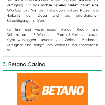
Bestandskundenaktionen sowie tägliche Turniere zur
Verfügung. Für das mobile Spielen bietet 20bet eine
APK-App an. Vor der Installation sollten Nutzer die
Herkunft der Datei und die erforderlichen
Berechtigungen prüfen.
Für Ein- und Auszahlungen werden Kredit- und
Debitkarten, E-Wallets, Prepaid-Karten sowie
Kryptowährungen unterstützt. Welche Methoden
verfügbar sind, hängt vom Wohnsitz und Kontostatus
ab.
Betano Casino