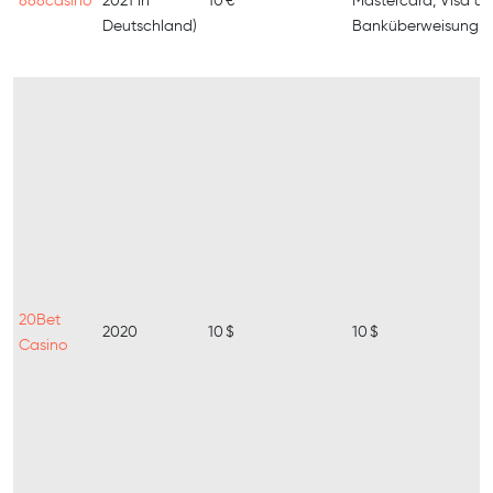
888casino
2021 in
10 €
Mastercard, Visa u
Deutschland)
Banküberweisung
20Bet
2020
10 $
10 $
Casino