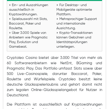
Ein- und Auszahlungen
Für Desktop- und
ausschließlich in
Mobilgeräte optimierte
Kryptowährungen.
Plattform.
Spielauswahl mit Slots,
Mehrsprachiger Support
Baccarat, Poker und
und internationale
Roulette.
Ausrichtung.
Über 3.000 Spiele von
Krypto-Transaktionen
Anbietern wie Pragmatic
können Gebühren und
Play, Evolution und
Identitätsprüfungen
Gamebeat.
unterliegen.
Cryptoleo Casino bietet über 3.000 Titel von mehr als
60 Softwareanbietern wie NetEnt, BGaming und
Pragmatic Play. Das Portfolio umfasst Slots sowie über
500 Live-Casinospiele, darunter Baccarat, Poker,
Roulette und Würfelspiele. Cryptoleo besitzt keine
deutsche Glücksspielerlaubnis und gehört damit nicht
zum legalen Online-Glücksspielangebot für Nutzer in
Deutschland.
Die Plattform ist ausschließlich auf Kryptowährungen