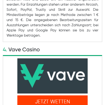
werden. Für Einzahlungen stehen unter anderem Aircash,
Sofort, PayPal, Trustly und Skrill zur Auswahl. Die
Mindestbeträge liegen je nach Methode zwischen 1 €
und 15 €. Die angegebenen Bearbeitungszeiten für
Auszahlungen unterscheiden sich nach Zahlungsart; bei
Apple Pay und Google Pay können sie bis zu vier
Werktage betragen.
Vave Casino
JETZT WETTEN