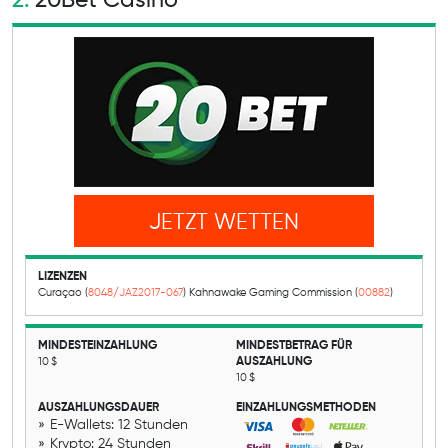
20Bet Casino
JETZT WETTEN
LIZENZEN
Curaçao (
8048/JAZ2017-067
) Kahnawake Gaming Commission (
00882
)
MINDESTEINZAHLUNG
MINDESTBETRAG FÜR
10 $
AUSZAHLUNG
10 $
AUSZAHLUNGSDAUER
EINZAHLUNGSMETHODEN
E-Wallets: 12 Stunden
Krypto: 24 Stunden