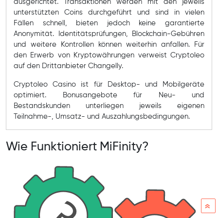
ausgerichtet. Transaktionen werden mit den jeweils
unterstützten Coins durchgeführt und sind in vielen
Fällen schnell, bieten jedoch keine garantierte
Anonymität. Identitätsprüfungen, Blockchain-Gebühren
und weitere Kontrollen können weiterhin anfallen. Für
den Erwerb von Kryptowährungen verweist Cryptoleo
auf den Drittanbieter Changelly.
Cryptoleo Casino ist für Desktop- und Mobilgeräte
optimiert. Bonusangebote für Neu- und
Bestandskunden unterliegen jeweils eigenen
Teilnahme-, Umsatz- und Auszahlungsbedingungen.
Wie Funktioniert MiFinity?
»