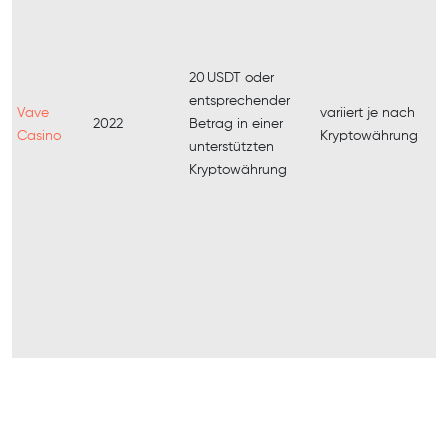
20 USDT oder
entsprechender
Vave
variiert je nach
2022
Betrag in einer
Casino
Kryptowährung
unterstützten
Kryptowährung