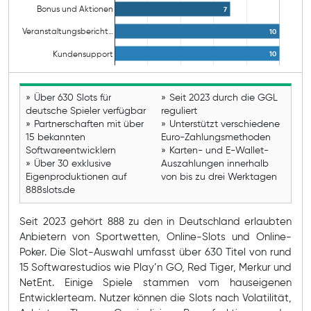
Bonus und Aktionen
7
Veranstaltungsbericht…
10
10
Kundensupport
Über 630 Slots für
Seit 2023 durch die GGL
deutsche Spieler verfügbar
reguliert
Partnerschaften mit über
Unterstützt verschiedene
15 bekannten
Euro-Zahlungsmethoden
Softwareentwicklern
Karten- und E-Wallet-
Über 30 exklusive
Auszahlungen innerhalb
Eigenproduktionen auf
von bis zu drei Werktagen
888slots.de
Seit 2023 gehört 888 zu den in Deutschland erlaubten
Anbietern von Sportwetten, Online-Slots und Online-
Poker. Die Slot-Auswahl umfasst über 630 Titel von rund
15 Softwarestudios wie Play’n GO, Red Tiger, Merkur und
NetEnt. Einige Spiele stammen vom hauseigenen
Entwicklerteam. Nutzer können die Slots nach Volatilität,