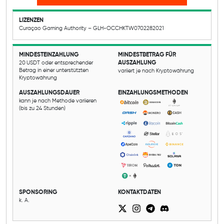
LIZENZEN
Curaçao Gaming Authority – GLH-OCCHKTW0702282021
MINDESTEINZAHLUNG
MINDESTBETRAG FÜR
20 USDT oder entsprechender
AUSZAHLUNG
Betrag in einer unterstützten
variiert je nach Kryptowährung
Kryptowährung
AUSZAHLUNGSDAUER
EINZAHLUNGSMETHODEN
kann je nach Methode variieren
(bis zu 24 Stunden)
SPONSORING
KONTAKTDATEN
k. A.