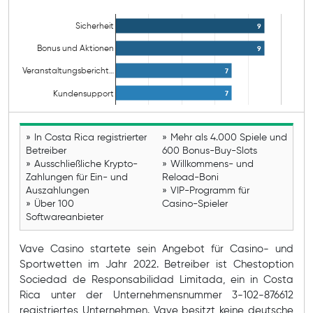
Sicherheit
9
Bonus und Aktionen
9
Veranstaltungsbericht…
7
7
Kundensupport
In Costa Rica registrierter
Mehr als 4.000 Spiele und
Betreiber
600 Bonus-Buy-Slots
Ausschließliche Krypto-
Willkommens- und
Zahlungen für Ein- und
Reload-Boni
Auszahlungen
VIP-Programm für
Über 100
Casino-Spieler
Softwareanbieter
Vave Casino startete sein Angebot für Casino- und
Sportwetten im Jahr 2022. Betreiber ist Chestoption
Sociedad de Responsabilidad Limitada, ein in Costa
Rica unter der Unternehmensnummer 3-102-876612
registriertes Unternehmen. Vave besitzt keine deutsche