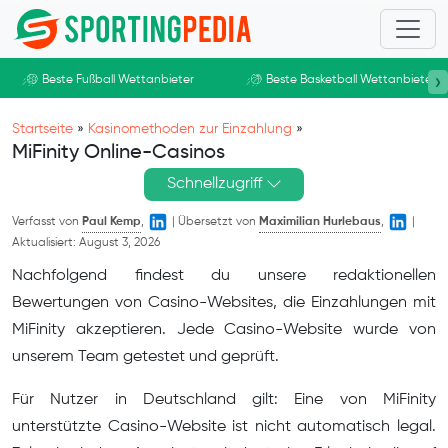
Zum Hauptinhalt springen
›
Beste Fußball Wettanbieter
Beste Basketball Wettanbieter
Startseite
»
Kasinomethoden zur Einzahlung
»
MiFinity Online-Casinos
Schnellzugriff
Verfasst von
Paul Kemp
,
|
Übersetzt von
Maximilian Hurlebaus
,
|
Aktualisiert:
August 3, 2026
Nachfolgend findest du unsere redaktionellen
Bewertungen von Casino-Websites, die Einzahlungen mit
MiFinity akzeptieren. Jede Casino-Website wurde von
unserem Team getestet und geprüft.
Für Nutzer in Deutschland gilt: Eine von MiFinity
unterstützte Casino-Website ist nicht automatisch legal.