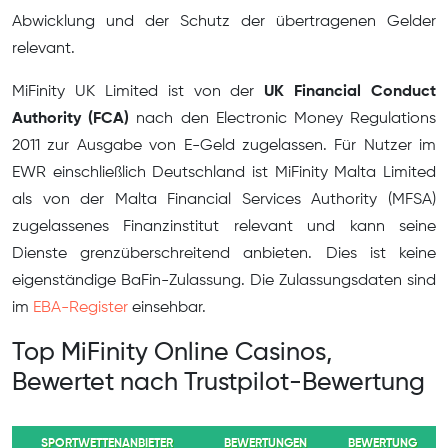
Abwicklung und der Schutz der übertragenen Gelder
relevant.
MiFinity UK Limited ist von der
UK Financial Conduct
Authority (FCA)
nach den Electronic Money Regulations
2011 zur Ausgabe von E-Geld zugelassen. Für Nutzer im
EWR einschließlich Deutschland ist MiFinity Malta Limited
als von der Malta Financial Services Authority (MFSA)
zugelassenes Finanzinstitut relevant und kann seine
Dienste grenzüberschreitend anbieten. Dies ist keine
eigenständige BaFin-Zulassung. Die Zulassungsdaten sind
im
EBA-Register
einsehbar.
Top MiFinity Online Casinos,
Bewertet nach Trustpilot-Bewertung
SPORTWETTENANBIETER
BEWERTUNGEN
BEWERTUNG