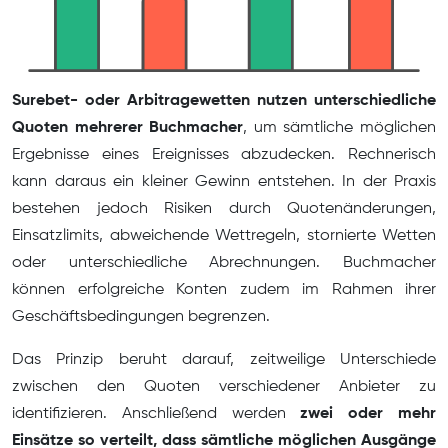
Surebet- oder Arbitragewetten nutzen unterschiedliche
Quoten mehrerer Buchmacher
, um sämtliche möglichen
Ergebnisse eines Ereignisses abzudecken. Rechnerisch
kann daraus ein kleiner Gewinn entstehen. In der Praxis
bestehen jedoch Risiken durch Quotenänderungen,
Einsatzlimits, abweichende Wettregeln, stornierte Wetten
oder unterschiedliche Abrechnungen. Buchmacher
können erfolgreiche Konten zudem im Rahmen ihrer
Geschäftsbedingungen begrenzen.
Das Prinzip beruht darauf, zeitweilige Unterschiede
zwischen den Quoten verschiedener Anbieter zu
identifizieren. Anschließend werden
zwei oder mehr
Einsätze so verteilt, dass sämtliche möglichen Ausgänge