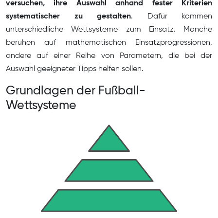
versuchen, ihre Auswahl anhand fester Kriterien
systematischer zu gestalten
. Dafür kommen
unterschiedliche Wettsysteme zum Einsatz. Manche
beruhen auf mathematischen Einsatzprogressionen,
andere auf einer Reihe von Parametern, die bei der
Auswahl geeigneter Tipps helfen sollen.
Grundlagen der Fußball-
Wettsysteme