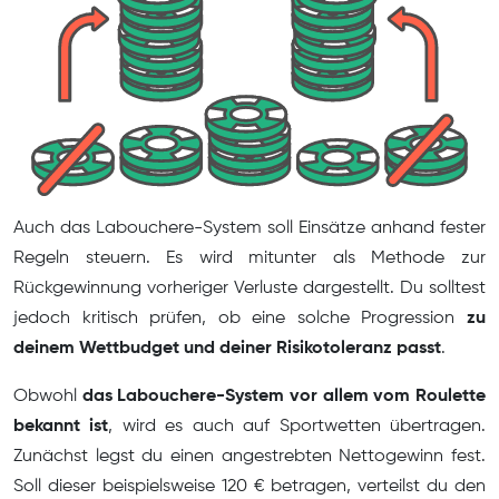
Auch das Labouchere-System soll Einsätze anhand fester
Regeln steuern. Es wird mitunter als Methode zur
Rückgewinnung vorheriger Verluste dargestellt. Du solltest
jedoch kritisch prüfen, ob eine solche Progression
zu
deinem Wettbudget und deiner Risikotoleranz passt
.
Obwohl
das Labouchere-System vor allem vom Roulette
bekannt ist
, wird es auch auf Sportwetten übertragen.
Zunächst legst du einen angestrebten Nettogewinn fest.
Soll dieser beispielsweise 120 € betragen, verteilst du den