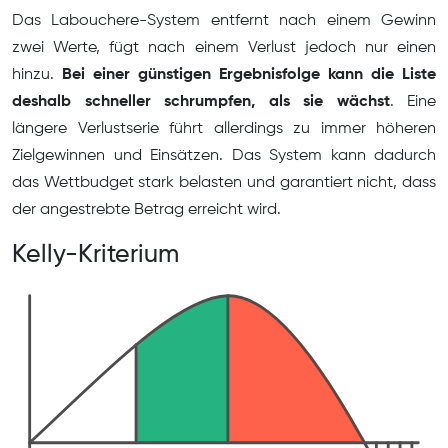
Das Labouchere-System entfernt nach einem Gewinn
zwei Werte, fügt nach einem Verlust jedoch nur einen
hinzu.
Bei einer günstigen Ergebnisfolge kann die Liste
deshalb schneller schrumpfen, als sie wächst
. Eine
längere Verlustserie führt allerdings zu immer höheren
Zielgewinnen und Einsätzen. Das System kann dadurch
das Wettbudget stark belasten und garantiert nicht, dass
der angestrebte Betrag erreicht wird.
Kelly-Kriterium