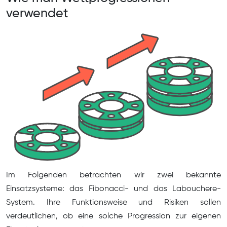
verwendet
Im Folgenden betrachten wir zwei bekannte
Einsatzsysteme: das Fibonacci- und das Labouchere-
System. Ihre Funktionsweise und Risiken sollen
verdeutlichen, ob eine solche Progression zur eigenen