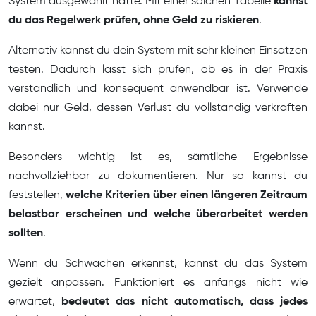
System ausgewählt hätte. Mit einer solchen Tabelle
kannst
du das Regelwerk prüfen, ohne Geld zu riskieren
.
Alternativ kannst du dein System mit sehr kleinen Einsätzen
testen. Dadurch lässt sich prüfen, ob es in der Praxis
verständlich und konsequent anwendbar ist. Verwende
dabei nur Geld, dessen Verlust du vollständig verkraften
kannst.
Besonders wichtig ist es, sämtliche Ergebnisse
nachvollziehbar zu dokumentieren. Nur so kannst du
feststellen,
welche Kriterien über einen längeren Zeitraum
belastbar erscheinen und welche überarbeitet werden
sollten
.
Wenn du Schwächen erkennst, kannst du das System
gezielt anpassen. Funktioniert es anfangs nicht wie
erwartet,
bedeutet das nicht automatisch, dass jedes