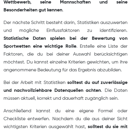
Wettbewerb, seine Mannschaften und seine
Besonderheiten gut kennen
.
Der nächste Schritt besteht darin, Statistiken auszuwerten
und mögliche Einflussfaktoren zu identifizieren.
Statistische Daten spielen bei der Bewertung von
Sportwetten eine wichtige Rolle
. Erstelle eine Liste der
Faktoren, die du bei deiner Auswahl berücksichtigen
möchtest. Du kannst einzelne Kriterien gewichten, um ihre
angenommene Bedeutung für das Ergebnis abzubilden.
Bei der Arbeit mit Statistiken
solltest du auf zuverlässige
und nachvollziehbare Datenquellen achten
. Die Daten
müssen aktuell, korrekt und dauerhaft zugänglich sein.
Anschließend kannst du eine eigene Formel oder
Checkliste entwerfen. Nachdem du die aus deiner Sicht
wichtigsten Kriterien ausgewählt hast,
solltest du sie mit