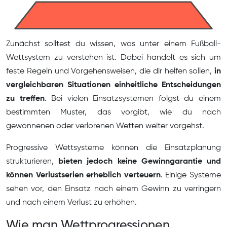
Zunächst solltest du wissen, was unter einem Fußball-
Wettsystem zu verstehen ist. Dabei handelt es sich um
feste Regeln und Vorgehensweisen, die dir helfen sollen,
in
vergleichbaren Situationen einheitliche Entscheidungen
zu treffen
. Bei vielen Einsatzsystemen folgst du einem
bestimmten Muster, das vorgibt, wie du nach
gewonnenen oder verlorenen Wetten weiter vorgehst.
Progressive Wettsysteme können die Einsatzplanung
strukturieren,
bieten jedoch keine Gewinngarantie und
können Verlustserien erheblich verteuern
. Einige Systeme
sehen vor, den Einsatz nach einem Gewinn zu verringern
und nach einem Verlust zu erhöhen.
Wie man Wettprogressionen