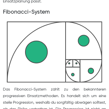
Einsatzplanung passt.
Fibonacci-System
Das Fibonacci-System zählt zu den bekannteren
progressiven Einsatzmethoden. Es handelt sich um eine
steile Progression, weshalb du sorgfältig abwägen solltest,